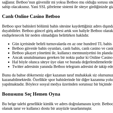
sağlanır. Betboo’nun güvenilir mi yoksa Betboo mu olduğu sorusu siteye
sahip olacaksınız. Yani SSL şifreleme sistemi ile siteye girdiğinizde g
Canlı Online Casino Betboo
Betboo spor bahisleri bölümü bahis sitesine kaydettiğiniz adres dışın
duyabilirler. Betboo güncel giriş adresi artık son haliyle Betboo ola
endişelenecek bir neden olmadığını belirtirken haklıdır.
Gün içerisinde belirli turnuvalarda en az one hundred TL bahis
Betboo güvenle bahis oyunları, canlı bahis, canlı casino ve cas
Betboo şikayet yönetimi ile, kullanıcı memnuniyetini ön planda
Ancak unutulmaması gereken bir nokta şudur ki Online Casino o
Hal böyle olunca siteye üye olan ve burada değerlendirmelerde b
Twitter adresinin yanında Betboo telegram adresini de takip edere
Bunu da bahse dökerseniz eğer kazanan taraf muhakkak siz olursunuz.
kazanabilmektedir. Özellikle spor bahislerinde bir diğer kazanma yolu
yapılmaktadır. Böylece sosyal medya üzerinden sorunsuz bir biçimde er
Bonusunu Seç Hemen Oyna
Bu belge talebi genellikle kimlik ve adres doğrulamasını içerir. Betb
olanak tanır ve kullanıcı dostu bir arayüzle tasarlanmıştır.