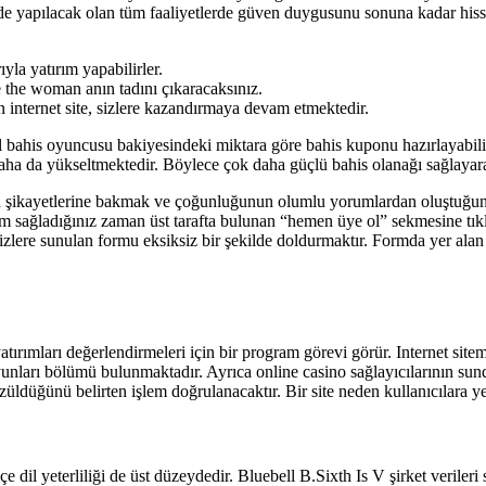
sinde yapılacak olan tüm faaliyetlerde güven duygusunu sonuna kadar his
yla yatırım yapabilirler.
 the woman anın tadını çıkaracaksınız.
 internet site, sizlere kazandırmaya devam etmektedir.
rl bahis oyuncusu bakiyesindeki miktara göre bahis kuponu hazırlayabili
daha da yükseltmektedir. Böylece çok daha güçlü bahis olanağı sağlayara
n şikayetlerine bakmak ve çoğunluğunun olumlu yorumlardan oluştuğunu g
im sağladığınız zaman üst tarafta bulunan “hemen üye ol” sekmesine tıkla
sizlere sunulan formu eksiksiz bir şekilde doldurmaktır. Formda yer ala
yatırımları değerlendirmeleri için bir program görevi görür. Internet si
unları bölümü bulunmaktadır. Ayrıca online casino sağlayıcılarının sun
züldüğünü belirten işlem doğrulanacaktır. Bir site neden kullanıcılara ye
e dil yeterliliği de üst düzeydedir. Bluebell B.Sixth Is V şirket verileri