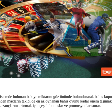
Sistemde bulunan bakiye miktarını göz önünde bulundurarak bahis kupon
yüzden maçların takibi de en az oynanan bahis oyunu kadar önem taşım
zançlarını artırmak için çeşitli bonuslar ve promosyonlar sunar.