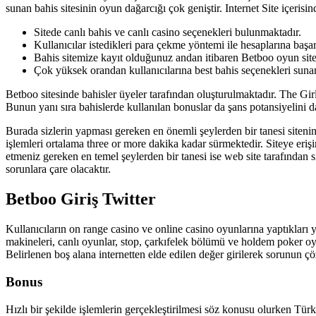
sunan bahis sitesinin oyun dağarcığı çok geniştir. Internet Site içeri
Sitede canlı bahis ve canlı casino seçenekleri bulunmaktadır.
Kullanıcılar istedikleri para çekme yöntemi ile hesaplarına başarı
Bahis sitemize kayıt olduğunuz andan itibaren Betboo oyun site
Çok yüksek orandan kullanıcılarına best bahis seçenekleri sunan
Betboo sitesinde bahisler üyeler tarafından oluşturulmaktadır. The Gi
Bunun yanı sıra bahislerde kullanılan bonuslar da şans potansiyelini 
Burada sizlerin yapması gereken en önemli şeylerden bir tanesi siteni
işlemleri ortalama three or more dakika kadar sürmektedir. Siteye eriş
etmeniz gereken en temel şeylerden bir tanesi ise web site tarafından 
sorunlara çare olacaktır.
Betboo Giriş Twitter
Kullanıcıların on range casino ve online casino oyunlarına yaptıkları 
makineleri, canlı oyunlar, stop, çarkıfelek bölümü ve holdem poker oy
Belirlenen boş alana internetten elde edilen değer girilerek sorunun çö
Bonus
Hızlı bir şekilde işlemlerin gerçekleştirilmesi söz konusu olurken Türkç