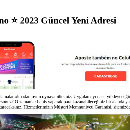
ino ⭐️ 2023 Güncel Yeni Adresi
ısıtlamalar olmadan oyun oynayabilirsiniz. Uygulamayı nasıl yükleyeceğin
sunuz? O zamanlar bahis yaparak para kazanabileceğiniz bir alanda ya
karacaksınız. Hizmetlerimizin Müşteri Memnuniyeti Garantisi, sitemizde 