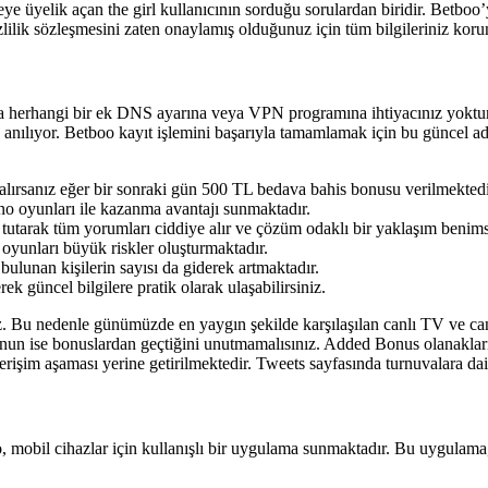
 üyelik açan the girl kullanıcının sorduğu sorulardan biridir. Betboo’ya
izlilik sözleşmesini zaten onaylamış olduğunuz için tüm bilgileriniz kor
da herhangi bir ek DNS ayarına veya VPN programına ihtiyacınız yoktur. 
rak anılıyor. Betboo kayıt işlemini başarıyla tamamlamak için bu günce
 alırsanız eğer bir sonraki gün 500 TL bedava bahis bonusu verilmektedi
ino oyunları ile kazanma avantajı sunmaktadır.
 tutarak tüm yorumları ciddiye alır ve çözüm odaklı bir yaklaşım benims
yunları büyük riskler oluşturmaktadır.
ulunan kişilerin sayısı da giderek artmaktadır.
k güncel bilgilere pratik olarak ulaşabilirsiniz.
 Bu nedenle günümüzde en yaygın şekilde karşılaşılan canlı TV ve canl
nun ise bonuslardan geçtiğini unutmamalısınız. Added Bonus olanakların
işim aşaması yerine getirilmektedir. Tweets sayfasında turnuvalara dair
oo, mobil cihazlar için kullanışlı bir uygulama sunmaktadır. Bu uygulam