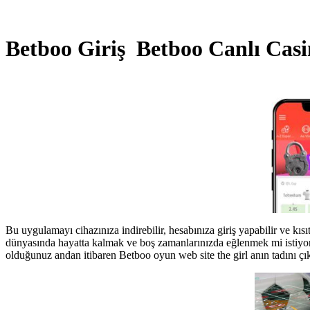
Skip
to
content
Betboo Giriş ️ Betboo Canlı Cas
Bu uygulamayı cihazınıza indirebilir, hesabınıza giriş yapabilir ve k
dünyasında hayatta kalmak ve boş zamanlarınızda eğlenmek mi istiyor
olduğunuz andan itibaren Betboo oyun web site the girl anın tadını çı