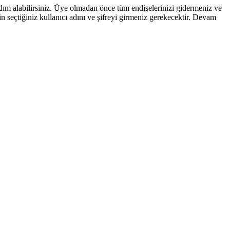
rdım alabilirsiniz. Üye olmadan önce tüm endişelerinizi gidermeniz ve
çin seçtiğiniz kullanıcı adını ve şifreyi girmeniz gerekecektir. Devam