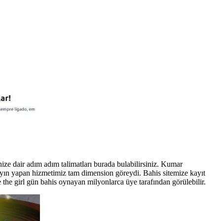
ize dair adım adım talimatları burada bulabilirsiniz. Kumar
yın yapan hizmetimiz tam dimension göreydi. Bahis sitemize kayıt
the girl gün bahis oynayan milyonlarca üye tarafından görülebilir.