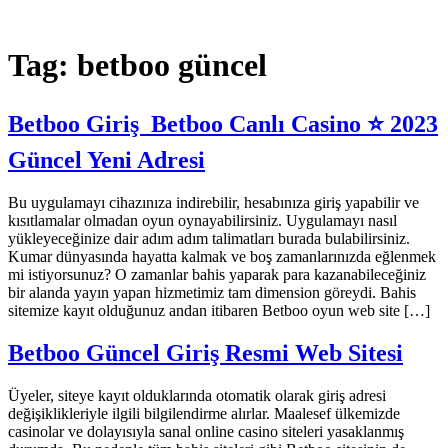
Skip
to
content
Tag:
betboo güncel
Betboo Giriş ️ Betboo Canlı Casino ⭐️ 2023
Güncel Yeni Adresi
Bu uygulamayı cihazınıza indirebilir, hesabınıza giriş yapabilir ve
kısıtlamalar olmadan oyun oynayabilirsiniz. Uygulamayı nasıl
yükleyeceğinize dair adım adım talimatları burada bulabilirsiniz.
Kumar dünyasında hayatta kalmak ve boş zamanlarınızda eğlenmek
mi istiyorsunuz? O zamanlar bahis yaparak para kazanabileceğiniz
bir alanda yayın yapan hizmetimiz tam dimension göreydi. Bahis
sitemize kayıt olduğunuz andan itibaren Betboo oyun web site […]
Betboo Güncel Giriş Resmi Web Sitesi
Üyeler, siteye kayıt olduklarında otomatik olarak giriş adresi
değişiklikleriyle ilgili bilgilendirme alırlar. Maalesef ülkemizde
casinolar ve dolayısıyla sanal online casino siteleri yasaklanmış