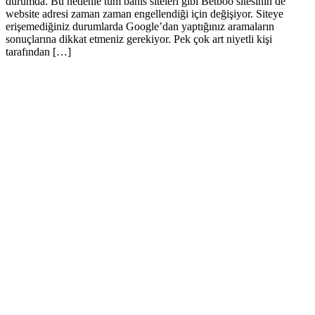
durumda. Bu nedenle tüm bahis siteleri gibi Betboo sitesinin de
website adresi zaman zaman engellendiği için değişiyor. Siteye
erişemediğiniz durumlarda Google’dan yaptığınız aramaların
sonuçlarına dikkat etmeniz gerekiyor. Pek çok art niyetli kişi
tarafından […]