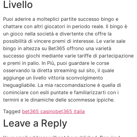
Livello
Puoi aderire a molteplici partite successo bingo e
chattare con altri giocatori in periodo reale. Il bingo è
un gioco nella società e divertente che offre la
possibilità di vincere premi di interesse. Le varie sale
bingo in altezza su Bet365 offrono una varietà
successo giochi mediante varie tariffe di partecipazione
e premi in palio. In Più, puoi guardare le corse
osservando la diretta streaming sul sito, il quale
aggiunge un livello vittoria sconvolgimento
ineguagliabile. La mia raccomandazione è quella di
cominciare con esili puntate e familiarizzarti con i
termini e le dinamiche delle scommesse ippiche.
Tagged
bet365 casino
bet365 italia
Leave a Reply