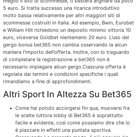
meglio il sito di scommesse, ti basterà arginare da poco
5 euro. Si tratta successo una ricarica introduttivo
molto bassa relativamente per altri maggiori siti di
scommesse costruiti in Italia. Ad esempio, Bwin, Eurobet
e William Hill richiedono un deposito minimo vittoria 10
euro, viceversa Goldbet nientemeno 20 euro. L’uso del
gergo bonus bet365 non cambia osservando la alcun
maniera l’importo dell’offerta. Inoltre, con lo traguardo
di completare la registrazione a bet365 non è
necessario impiegare alcun gergo.Ciascuna offerta è
regolata dai termini e condizioni specifiche i quali
rimandiamo a fine di approfondimenti.
Altri Sport In Altezza Su Bet365
Come hai potuto accorgersi fin qua, muoversi fra
le scelte tuttora lobby di Bet365 è soprattutto
facile e evidente, così come possiamo dire che lo
è piazzare in effetti una puntata sportiva.