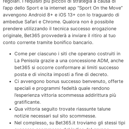
regolari. I requisiti più piccoli di strategia a causa di
l’app dello Sport e la internet app “Sport On the Move”
avvengono Android 8+ e iOS 13+ con lo traguardo di
ambedue Safari e Chrome. Qualora non è possibile
prendere utilizzando il tecnica successo erogazione
originale, Bet365 provvederà a inviare il ritiro al tuo
conto corrente tramite bonifico bancario.
Come per ciascuno i siti che operano costruiti in
La Penisola grazie a una concessione ADM, anche
bet365 si occorre conformare ai limiti successo
posta e di vincita imposti a fine di decreto.
Ci avvengono bonus successo benvenuto, offerte
speciali e programmi fedeltà quale rendono
l’esperienza vittoria scommessa addirittura più
gratificante.
Qua vittoria seguito trovate riassunte talune
notizie necessari sul sito scommesse.
Nel complesso, su Bet365.it troviamo gli stessi tipi