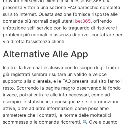
bravura dell’sevizio clientela successo Bet365 è la
presenza vittoria una sezione FAQ parecchio completa
sul sito internet. Questa sezione fornisce risposte alle
domande più normali degli utenti
bet365
, offrendo
un’opzione self-service con lo traguardo di risolvere i
problemi più normali in assenza di dover contattare per
via diretta l’assistenza clienti.
Alternative Alle App
Inoltre, la live chat esclusiva con lo scopo di gli fruitori
già registrati sembra risultare un valido e veloce
supporto alla clientela, e le FAQ presenti sul sito fanno il
resto. Scorrendo la pagina magro osservando la fondo
invece, potrai entrare alle info necessari, come ad
esempio le statistiche, i conseguenze e le promozioni
attive, oltre ad altre informazioni come possiamo
ammettere che i contatti, le norme delle molteplici
scommesse o le domande ricorrenti.
Ove alquanto