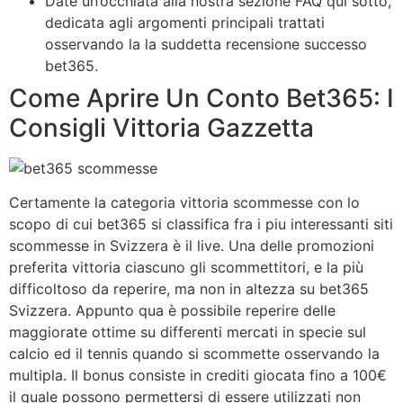
Date un’occhiata alla nostra sezione FAQ qui sotto,
dedicata agli argomenti principali trattati
osservando la la suddetta recensione successo
bet365.
Come Aprire Un Conto Bet365: I
Consigli Vittoria Gazzetta
Certamente la categoria vittoria scommesse con lo
scopo di cui bet365 si classifica fra i piu interessanti siti
scommesse in Svizzera è il live. Una delle promozioni
preferita vittoria ciascuno gli scommettitori, e la più
difficoltoso da reperire, ma non in altezza su bet365
Svizzera. Appunto qua è possibile reperire delle
maggiorate ottime su differenti mercati in specie sul
calcio ed il tennis quando si scommette osservando la
multipla. Il bonus consiste in crediti giocata fino a 100€
il quale possono permettersi di essere utilizzati non