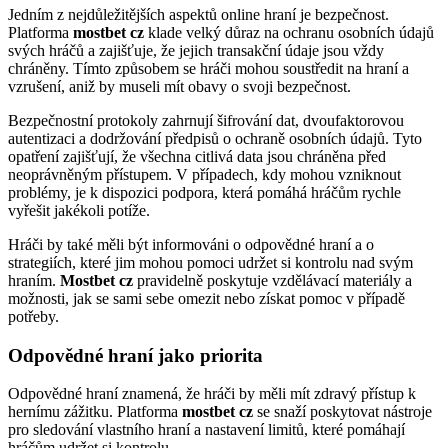
Jedním z nejdůležitějších aspektů online hraní je bezpečnost.
Platforma
mostbet cz
klade velký důraz na ochranu osobních údajů
svých hráčů a zajišťuje, že jejich transakční údaje jsou vždy
chráněny. Tímto způsobem se hráči mohou soustředit na hraní a
vzrušení, aniž by museli mít obavy o svoji bezpečnost.
Bezpečnostní protokoly zahrnují šifrování dat, dvoufaktorovou
autentizaci a dodržování předpisů o ochraně osobních údajů. Tyto
opatření zajišťují, že všechna citlivá data jsou chráněna před
neoprávněným přístupem. V případech, kdy mohou vzniknout
problémy, je k dispozici podpora, která pomáhá hráčům rychle
vyřešit jakékoli potíže.
Hráči by také měli být informováni o odpovědné hraní a o
strategiích, které jim mohou pomoci udržet si kontrolu nad svým
hraním.
Mostbet cz
pravidelně poskytuje vzdělávací materiály a
možnosti, jak se sami sebe omezit nebo získat pomoc v případě
potřeby.
Odpovědné hraní jako priorita
Odpovědné hraní znamená, že hráči by měli mít zdravý přístup k
hernímu zážitku. Platforma
mostbet cz
se snaží poskytovat nástroje
pro sledování vlastního hraní a nastavení limitů, které pomáhají
hráčům udržet si kontrolu.