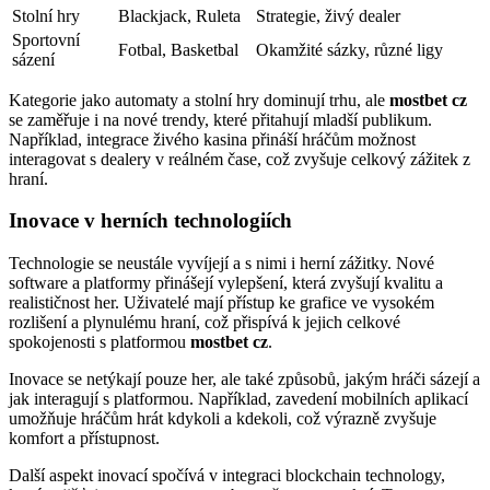
Stolní hry
Blackjack, Ruleta
Strategie, živý dealer
Sportovní
Fotbal, Basketbal
Okamžité sázky, různé ligy
sázení
Kategorie jako automaty a stolní hry dominují trhu, ale
mostbet cz
se zaměřuje i na nové trendy, které přitahují mladší publikum.
Například, integrace živého kasina přináší hráčům možnost
interagovat s dealery v reálném čase, což zvyšuje celkový zážitek z
hraní.
Inovace v herních technologiích
Technologie se neustále vyvíjejí a s nimi i herní zážitky. Nové
software a platformy přinášejí vylepšení, která zvyšují kvalitu a
realističnost her. Uživatelé mají přístup ke grafice ve vysokém
rozlišení a plynulému hraní, což přispívá k jejich celkové
spokojenosti s platformou
mostbet cz
.
Inovace se netýkají pouze her, ale také způsobů, jakým hráči sázejí a
jak interagují s platformou. Například, zavedení mobilních aplikací
umožňuje hráčům hrát kdykoli a kdekoli, což výrazně zvyšuje
komfort a přístupnost.
Další aspekt inovací spočívá v integraci blockchain technology,