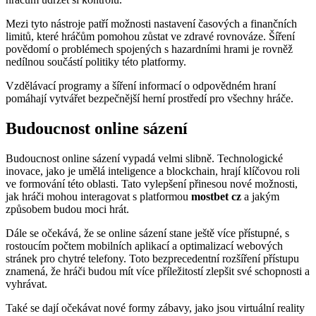
Mezi tyto nástroje patří možnosti nastavení časových a finančních
limitů, které hráčům pomohou zůstat ve zdravé rovnováze. Šíření
povědomí o problémech spojených s hazardními hrami je rovněž
nedílnou součástí politiky této platformy.
Vzdělávací programy a šíření informací o odpovědném hraní
pomáhají vytvářet bezpečnější herní prostředí pro všechny hráče.
Budoucnost online sázení
Budoucnost online sázení vypadá velmi slibně. Technologické
inovace, jako je umělá inteligence a blockchain, hrají klíčovou roli
ve formování této oblasti. Tato vylepšení přinesou nové možnosti,
jak hráči mohou interagovat s platformou
mostbet cz
a jakým
způsobem budou moci hrát.
Dále se očekává, že se online sázení stane ještě více přístupné, s
rostoucím počtem mobilních aplikací a optimalizací webových
stránek pro chytré telefony. Toto bezprecedentní rozšíření přístupu
znamená, že hráči budou mít více příležitostí zlepšit své schopnosti a
vyhrávat.
Také se dají očekávat nové formy zábavy, jako jsou virtuální reality