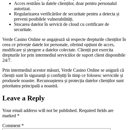
Acces restrâns la datele clienților, doar pentru personalul
autorizat.
Regularizarea verificărilor de securitate pentru a detecta și
preveni posibilele vulnerabilități.
Stocarea datelor în servicii de cloud cu certificare de
securitate.
Verde Casino Online se angajează să respecte drepturile clienților în
ceea ce privește datele lor personale, oferind opțiuni de acces,
modificare și ștergere a datelor colectate. Clienții pot exercita
drepturile lor prin intermediul serviciilor de suport client disponibile
24/7.
Prin intermediul acestor măsuri, Verde Casino Online se asigură că
clienții sunt în siguranță și confiștiți în timp ce folosesc serviciile și
produsele noastre. Recunoașterea și protecția datelor clienților sunt
prioritatea principală a noastră.
Leave a Reply
Your email address will not be published.
Required fields are
marked
*
Comment
*