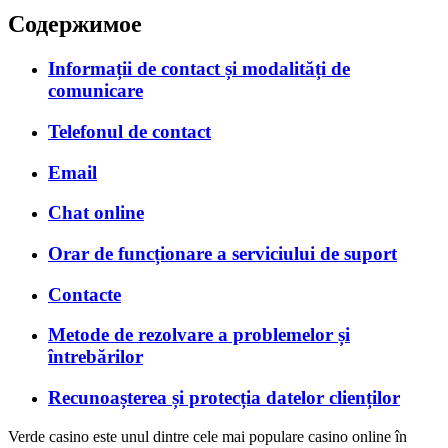
Содержимое
Informații de contact și modalități de
comunicare
Telefonul de contact
Email
Chat online
Orar de funcționare a serviciului de suport
Contacte
Metode de rezolvare a problemelor și
întrebărilor
Recunoașterea și protecția datelor clienților
Verde casino este unul dintre cele mai populare casino online în