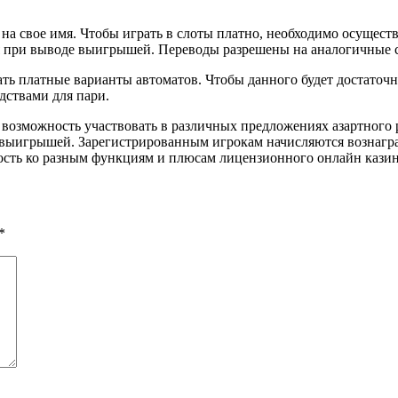
я на свое имя. Чтобы играть в слоты платно, необходимо осуще
 при выводе выигрышей. Переводы разрешены на аналогичные сче
ь платные варианты автоматов. Чтобы данного будет достаточн
дствами для пари.
возможность участвовать в различных предложениях азартного р
выигрышей. Зарегистрированным игрокам начисляются вознагра
ость ко разным функциям и плюсам лицензионного онлайн казин
*