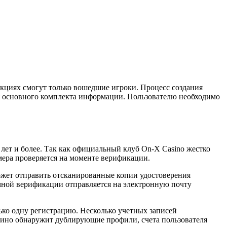
 акциях смогут только вошедшие игроки. Процесс создания
ия основного комплекта информации. Пользователю необходимо
 лет и более. Так как официальный клуб On-X Casino жестко
мера проверяется на моменте верификации.
может отправить отсканированные копии удостоверения
ачной верификации отправляется на электронную почту
ко одну регистрацию. Несколько учетных записей
зино обнаружит дублирующие профили, счета пользователя