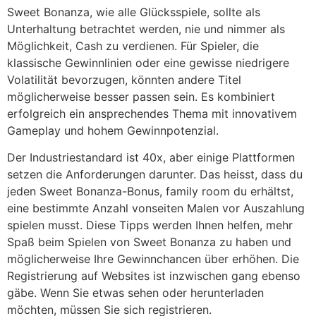
Sweet Bonanza, wie alle Glücksspiele, sollte als
Unterhaltung betrachtet werden, nie und nimmer als
Möglichkeit, Cash zu verdienen. Für Spieler, die
klassische Gewinnlinien oder eine gewisse niedrigere
Volatilität bevorzugen, könnten andere Titel
möglicherweise besser passen sein. Es kombiniert
erfolgreich ein ansprechendes Thema mit innovativem
Gameplay und hohem Gewinnpotenzial.
Der Industriestandard ist 40x, aber einige Plattformen
setzen die Anforderungen darunter. Das heisst, dass du
jeden Sweet Bonanza-Bonus, family room du erhältst,
eine bestimmte Anzahl vonseiten Malen vor Auszahlung
spielen musst. Diese Tipps werden Ihnen helfen, mehr
Spaß beim Spielen von Sweet Bonanza zu haben und
möglicherweise Ihre Gewinnchancen über erhöhen. Die
Registrierung auf Websites ist inzwischen gang ebenso
gäbe. Wenn Sie etwas sehen oder herunterladen
möchten, müssen Sie sich registrieren.