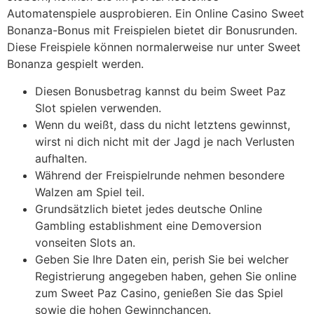
Automatenspiele ausprobieren. Ein Online Casino Sweet
Bonanza-Bonus mit Freispielen bietet dir Bonusrunden.
Diese Freispiele können normalerweise nur unter Sweet
Bonanza gespielt werden.
Diesen Bonusbetrag kannst du beim Sweet Paz
Slot spielen verwenden.
Wenn du weißt, dass du nicht letztens gewinnst,
wirst ni dich nicht mit der Jagd je nach Verlusten
aufhalten.
Während der Freispielrunde nehmen besondere
Walzen am Spiel teil.
Grundsätzlich bietet jedes deutsche Online
Gambling establishment eine Demoversion
vonseiten Slots an.
Geben Sie Ihre Daten ein, perish Sie bei welcher
Registrierung angegeben haben, gehen Sie online
zum Sweet Paz Casino, genießen Sie das Spiel
sowie die hohen Gewinnchancen.