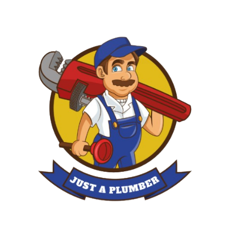
Skip
to
content