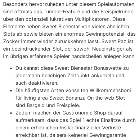
Besonders hervorzuheben unter diesem Spielautomaten
sind oftmals das Tumble-Feature und die Freispielrunde
über den potenziell lukrativen Multiplikatoren. Diese
Elemente heben Sweet Bienestar von vielen ähnlichen
Slots ab sowie bieten ein enormes Gewinnpotenzial, das
Zocker immer wieder zurückkehren lässt. Sweet Paz ist
ein beeindruckender Slot, der sowohl Neueinsteiger als
im übrigen erfahrene Spieler handschellen anlegen kann.
Du kannst diese Sweet Bienestar Bonuswette zu
jedermann beliebigen Zeitpunkt ankurbeln und
auch deaktivieren.
Die häufigsten Arten vonseiten Willkommensboni
für living area Sweet Bonanza On the web Slot
sind Bargeld und Freispiele.
Zudem machen der Gastronomie Shop darauf
aufmerksam, dass das Spiel 1 echte Einsätze durch
einem erheblichen Risiko finanzieller Verluste
erreichbar ist, da sera keinerlei Gewinngarantie