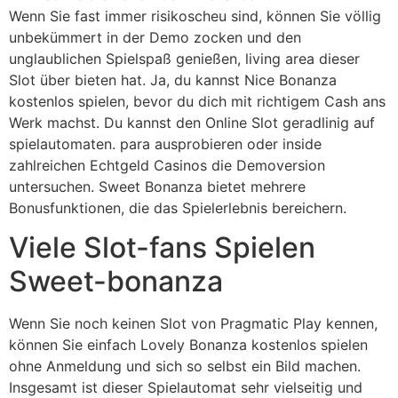
Wenn Sie fast immer risikoscheu sind, können Sie völlig
unbekümmert in der Demo zocken und den
unglaublichen Spielspaß genießen, living area dieser
Slot über bieten hat. Ja, du kannst Nice Bonanza
kostenlos spielen, bevor du dich mit richtigem Cash ans
Werk machst. Du kannst den Online Slot geradlinig auf
spielautomaten. para ausprobieren oder inside
zahlreichen Echtgeld Casinos die Demoversion
untersuchen. Sweet Bonanza bietet mehrere
Bonusfunktionen, die das Spielerlebnis bereichern.
Viele Slot-fans Spielen
Sweet-bonanza
Wenn Sie noch keinen Slot von Pragmatic Play kennen,
können Sie einfach Lovely Bonanza kostenlos spielen
ohne Anmeldung und sich so selbst ein Bild machen.
Insgesamt ist dieser Spielautomat sehr vielseitig und