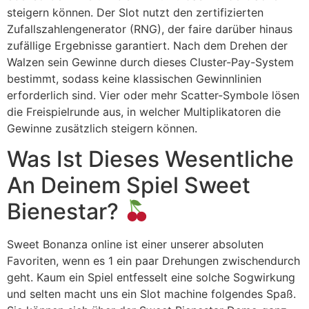
steigern können. Der Slot nutzt den zertifizierten
Zufallszahlengenerator (RNG), der faire darüber hinaus
zufällige Ergebnisse garantiert. Nach dem Drehen der
Walzen sein Gewinne durch dieses Cluster-Pay-System
bestimmt, sodass keine klassischen Gewinnlinien
erforderlich sind. Vier oder mehr Scatter-Symbole lösen
die Freispielrunde aus, in welcher Multiplikatoren die
Gewinne zusätzlich steigern können.
Was Ist Dieses Wesentliche
An Deinem Spiel Sweet
Bienestar?
Sweet Bonanza online ist einer unserer absoluten
Favoriten, wenn es 1 ein paar Drehungen zwischendurch
geht. Kaum ein Spiel entfesselt eine solche Sogwirkung
und selten macht uns ein Slot machine folgendes Spaß.