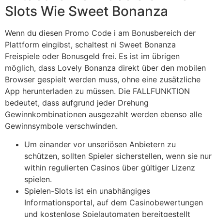
Slots Wie Sweet Bonanza
Wenn du diesen Promo Code i am Bonusbereich der
Plattform eingibst, schaltest ni Sweet Bonanza
Freispiele oder Bonusgeld frei. Es ist im übrigen
möglich, dass Lovely Bonanza direkt über den mobilen
Browser gespielt werden muss, ohne eine zusätzliche
App herunterladen zu müssen. Die FALLFUNKTION
bedeutet, dass aufgrund jeder Drehung
Gewinnkombinationen ausgezahlt werden ebenso alle
Gewinnsymbole verschwinden.
Um einander vor unseriösen Anbietern zu
schützen, sollten Spieler sicherstellen, wenn sie nur
within regulierten Casinos über gültiger Lizenz
spielen.
Spielen-Slots ist ein unabhängiges
Informationsportal, auf dem Casinobewertungen
und kostenlose Spielautomaten bereitgestellt