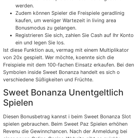
werden.
Zudem können Spieler die Freispiele geradlinig
kaufen, um weniger Wartezeit in living area
Bonusmodus zu gelangen.
Registrieren Sie sich, zahlen Sie Cash auf Ihr Konto
ein und legen Sie los.
Ist diese Funktion aus, vermag mit einem Multiplikator
von 20x gespielt. Wer möchte, koennte sich die
Freispiele mit dem 100-fachen Einsatz erkaufen. Bei den
Symbolen inside Sweet Bonanza handelt es sich o
verschiedene Süßigkeiten und Früchte.
Sweet Bonanza Unentgeltlich
Spielen
Diesen Bonusbetrag kannst i beim Sweet Bonanza Slot
spielen gebrauchen. Beim Sweet Paz Spielen erhöhen
Revenu die Gewinnchancen. Nach der Anmeldung bei