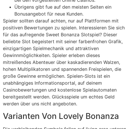
bei den vorgestellten Online Casinos.
Übrigens gibt fue auf den meisten Seiten ein
Bonusangebot für neue Kunden.
Spieler sollten darauf achten, nur auf Plattformen mit
positiven Bewertungen zu spielen. Interessieren Sie sich
für das aufregende Sweet Bonanza Slotspiel? Dieser
beliebte Slot begeistert mit seiner farbenfrohen Grafik,
einzigartigen Spielmechanik und attraktiven
Gewinnmöglichkeiten. Spieler erleben dieses
mitreißendes Abenteuer über kaskadierenden Walzen,
hohen Multiplikatoren und spannenden Freispielen, die
große Gewinne ermöglichen. Spielen-Slots ist ein
unabhängiges Informationsportal, auf deinem
Casinobewertungen und kostenlose Spielautomaten
bereitgestellt werden. Glücksspiele um echtes Geld
werden über uns nicht angeboten.
Varianten Von Lovely Bonanza
Die verbleibenden Symbole fallen auf living area unteren