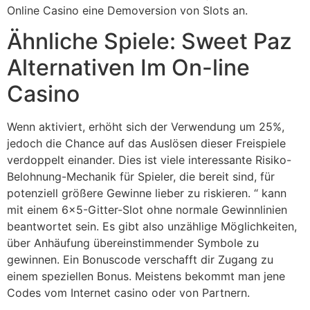
Online Casino eine Demoversion von Slots an.
Ähnliche Spiele: Sweet Paz
Alternativen Im On-line
Casino
Wenn aktiviert, erhöht sich der Verwendung um 25%,
jedoch die Chance auf das Auslösen dieser Freispiele
verdoppelt einander. Dies ist viele interessante Risiko-
Belohnung-Mechanik für Spieler, die bereit sind, für
potenziell größere Gewinne lieber zu riskieren. “ kann
mit einem 6×5-Gitter-Slot ohne normale Gewinnlinien
beantwortet sein. Es gibt also unzählige Möglichkeiten,
über Anhäufung übereinstimmender Symbole zu
gewinnen. Ein Bonuscode verschafft dir Zugang zu
einem speziellen Bonus. Meistens bekommt man jene
Codes vom Internet casino oder von Partnern.