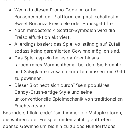
Wenn du diesen Promo Code im or her
Bonusbereich der Plattform eingibst, schaltest ni
Sweet Bonanza Freispiele oder Bonusgeld frei.
Nach mindestens 4 Scatter-Symbolen wird die
Freispielfunktion aktiviert.
Allerdings basiert das Spiel vollständig auf Zufall,
sodass keine garantierten Gewinne möglich sind.
Das Spiel cap ein helles darüber hinaus
farbenfrohes Märchenthema, bei dem Sie Früchte
und Süßigkeiten zusammenrotten müssen, um Geld
zu gewinnen.
Dieser Slot hebt sich durch” “sein populäres
Candy-Crush-artige Style und seine
unkonventionelle Spielmechanik von traditionellen
Fruchtslots ab.
Besonders tillokkende” “sind immer die Multiplikatoren,
die während der Freispielrunden zufällig auftreten
ebenso Gewinne um bis hin zu zu das Hundertfache