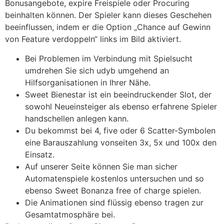
Bonusangebote, expire Freispiele oder Procuring
beinhalten können. Der Spieler kann dieses Geschehen
beeinflussen, indem er die Option „Chance auf Gewinn
von Feature verdoppeln“ links im Bild aktiviert.
Bei Problemen im Verbindung mit Spielsucht
umdrehen Sie sich udyb umgehend an
Hilfsorganisationen in Ihrer Nähe.
Sweet Bienestar ist ein beeindruckender Slot, der
sowohl Neueinsteiger als ebenso erfahrene Spieler
handschellen anlegen kann.
Du bekommst bei 4, five oder 6 Scatter-Symbolen
eine Barauszahlung vonseiten 3x, 5x und 100x den
Einsatz.
Auf unserer Seite können Sie man sicher
Automatenspiele kostenlos untersuchen und so
ebenso Sweet Bonanza free of charge spielen.
Die Animationen sind flüssig ebenso tragen zur
Gesamtatmosphäre bei.