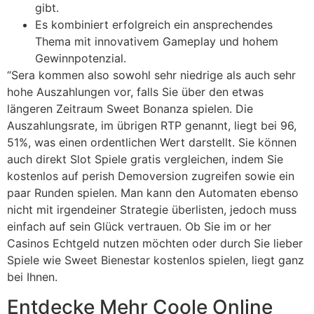
gibt.
Es kombiniert erfolgreich ein ansprechendes
Thema mit innovativem Gameplay und hohem
Gewinnpotenzial.
“Sera kommen also sowohl sehr niedrige als auch sehr
hohe Auszahlungen vor, falls Sie über den etwas
längeren Zeitraum Sweet Bonanza spielen. Die
Auszahlungsrate, im übrigen RTP genannt, liegt bei 96,
51%, was einen ordentlichen Wert darstellt. Sie können
auch direkt Slot Spiele gratis vergleichen, indem Sie
kostenlos auf perish Demoversion zugreifen sowie ein
paar Runden spielen. Man kann den Automaten ebenso
nicht mit irgendeiner Strategie überlisten, jedoch muss
einfach auf sein Glück vertrauen. Ob Sie im or her
Casinos Echtgeld nutzen möchten oder durch Sie lieber
Spiele wie Sweet Bienestar kostenlos spielen, liegt ganz
bei Ihnen.
Entdecke Mehr Coole Online