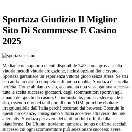
Skip
to
content
Sportaza Giudizio Il Miglior
Sito Di Scommesse E Casino
2025
Mediante un supporto clienti disponibile 24/7 e una grossa scelta
vittoria metodi vittoria erogazione, inclusi opzioni fiat e crypto,
Sportaza garantisce un’esperienza vittoria gioco senza stress. Se stai
cercando un casinò completo e di buona qualita, Sportaza è la scelta
perfetta. Come abbiamo visto, accontenta una vasta gamma successo
tutte le scelta successo giocatori, dagli scommettitori sportivi agli
amanti dei giochi da casino. Ciononostante, può accadere quale il
sito, essendo uno dei tanti portali non ADM, potrebbe risultare
irraggiungibile dall’Italia perchè oscurato dai browser. Costruiti In
questi circostanze, consigliamo vittoria accedere attraverso dei link
alternativi Sportaza per avere dei tanti prodotti offerti dalla
piattaforma. Da Ultimo, troviamo numerosi bonus e offerte speciali
successo cui ogni scommettitore può selezionare successo avere.