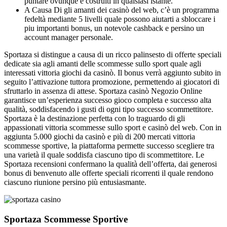
puntare ovunque e costruiti in qualsiasi istante.
A Causa Di gli amanti dei casinò del web, c’è un programma
fedeltà mediante 5 livelli quale possono aiutarti a sbloccare i
piu importanti bonus, un notevole cashback e persino un
account manager personale.
Sportaza si distingue a causa di un ricco palinsesto di offerte speciali
dedicate sia agli amanti delle scommesse sullo sport quale agli
interessati vittoria giochi da casinò. Il bonus verrà aggiunto subito in
seguito l’attivazione tuttora promozione, permettendo ai giocatori di
sfruttarlo in assenza di attese. Sportaza casinò Negozio Online
garantisce un’esperienza successo gioco completa e successo alta
qualità, soddisfacendo i gusti di ogni tipo successo scommettitore.
Sportaza è la destinazione perfetta con lo traguardo di gli
appassionati vittoria scommesse sullo sport e casinò del web. Con in
aggiunta 5.000 giochi da casinò e più di 200 mercati vittoria
scommesse sportive, la piattaforma permette successo scegliere tra
una varietà il quale soddisfa ciascuno tipo di scommettitore. Le
Sportaza recensioni confermano la qualità dell’offerta, dai generosi
bonus di benvenuto alle offerte speciali ricorrenti il quale rendono
ciascuno riunione persino più entusiasmante.
Sportaza Scommesse Sportive