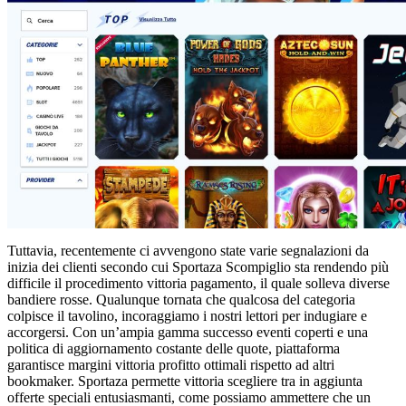
Tuttavia, recentemente ci avvengono state varie segnalazioni da
inizia dei clienti secondo cui Sportaza Scompiglio sta rendendo più
difficile il procedimento vittoria pagamento, il quale solleva diverse
bandiere rosse. Qualunque tornata che qualcosa del categoria
colpisce il tavolino, incoraggiamo i nostri lettori per indugiare e
accorgersi. Con un’ampia gamma successo eventi coperti e una
politica di aggiornamento costante delle quote, piattaforma
garantisce margini vittoria profitto ottimali rispetto ad altri
bookmaker. Sportaza permette vittoria scegliere tra in aggiunta
offerte speciali entusiasmanti, come possiamo ammettere che un