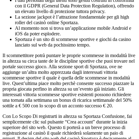
I dati personali degli utenti sono gestiti costruiti in conformità
con il GDPR (General Data Protection Regulation), offrendo
un elevato livello di protezione tuttora privacy.
La sezione jackpot è l’attrazione fondamentale per gli high
roller del casinò online Sportaza.
Al momento non si trova un’applicazione mobile Android e
iOS da poter esplodere.
Sportaza è un sito di scommesse sportive e giochi da casino
lanciato sul web da pochissimo tempo.
Il scommettitore potrà puntare le proprie scommesse in modalità live
in altezza su circa tante de le discipline sportive che puoi trovare nel
portale successo gioco. Alla sezione sport di Sportaza, ove ne
aggiunge un’altra molto apprezzata dagli interessati vittoria
scommesse sportive il quale è quella delle scommesse in modalità
live. Quest’ultima piace molto perchè consente successo piazzare la
propria giocata perfino in altezza su un’evento già iniziato. Gli
interessati vittoria scommesse sportive esistenti possono richiedere
una tornata alla settimana un bonus di ricarica settimanale del 50%
sottile a € 500 con lo scopo di un acconto successo € 20.
Con Lo Scopo Di registrarti in altezza su Sportaza Confusione, fai
semplicemente clic sul pulsante “Crea account” durante la inizia
superiore del sito web. Questo ti porterà a un breve processo di
registrazione al casinò il quale richiederà solamente un paio di
minuti. Il design del sito web del casinò Sportaza è decisamente al