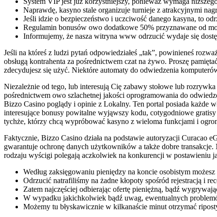
System VIP jest już korzystniejszy, ponieważ wymaga niższego
Naprawdę, kasyno stale organizuje turnieje z atrakcyjnymi nag
Jeśli idzie o bezpieczeństwo i uczciwość danego kasyna, to odr
Regulamin bonusów owo dodatkowe 50% przyznawane od momen
Informujemy, że nasza witryna www odrzucić wydaje się d
Jeśli na któreś z ludzi pytań odpowiedziałeś „tak”, powinieneś rozwa
obsługą kontrahenta za pośrednictwem czat na żywo. Proszę pamięta
zdecydujesz się użyć. Niektóre automaty do odwiedzenia komputeró
Niezależnie od tego, lub interesują Cię zabawy stołowe lub rozrywk
pośrednictwem owo szlachetnej jakości oprogramowania do odwied
Bizzo Casino poglądy i opinie z Lokalny. Ten portal posiada każde 
interesujące bonusy powitalne wyjąwszy kodu, cotygodniowe gratisy 
tychże, którzy chcą wypróbować kasyno z wieloma funkcjami i ogr
Faktycznie, Bizzo Casino działa na podstawie autoryzacji Curacao 
gwarantuje ochronę danych użytkowników a także dobre transakcje. Na
rodzaju wyścigi polegają aczkolwiek na konkurencji w postawieniu 
Według zaksięgowaniu pieniędzy na koncie osobistym możesz z
Odrzucić natrafiliśmy na żadne kłopoty spośród rejestracją i r
Zatem najczęściej odbierając ofertę pieniężną, bądź wygrywają
W wypadku jakichkolwiek bądź uwag, ewentualnych problemów 
Możemy tu błyskawicznie w kilkanaście minut otrzymać riposty 