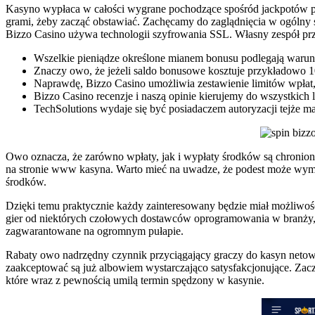
Kasyno wypłaca w całości wygrane pochodzące spośród jackpotów pro
grami, żeby zacząć obstawiać. Zachęcamy do zaglądnięcia w ogólny 
Bizzo Casino używa technologii szyfrowania SSL. Własny zespół prze
Wszelkie pieniądze określone mianem bonusu podlegają warun
Znaczy owo, że jeżeli saldo bonusowe kosztuje przykładowo 100
Naprawdę, Bizzo Casino umożliwia zestawienie limitów wpłat,
Bizzo Casino recenzje i naszą opinie kierujemy do wszystkic
TechSolutions wydaje się być posiadaczem autoryzacji tejże ma
Owo oznacza, że zarówno wpłaty, jak i wypłaty środków są chronion
na stronie www kasyna. Warto mieć na uwadze, że podest może wyma
środków.
Dzięki temu praktycznie każdy zainteresowany będzie miał możliwoś
gier od niektórych czołowych dostawców oprogramowania w branży, teg
zagwarantowane na ogromnym pułapie.
Rabaty owo nadrzędny czynnik przyciągający graczy do kasyn netowy
zaakceptować są już albowiem wystarczająco satysfakcjonujące. Zacz
które wraz z pewnością umilą termin spędzony w kasynie.