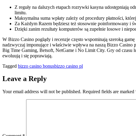
Z reguły na dalszych etapach rozrywki kasyna udostępniają od
limitu.
Maksymalna suma wpłaty zależy od procedury płatności, której
Za Każdym Razem będziesz też stosownie poinformowany i świa
Dzięki zanim rezultaty komputerów są zupełnie losowe i niepo
W Bizzo Casino poglądy i recenzje często wspominają szeroką gamę z
nadzwyczaj imponujące i właściwie wpływa na naszą Bizzo Casino p
Big Time Gaming, Betsoft, NetGame i No Limit City. Gry od czasu lu
ewoluują i się poprawiają.
Tagged
bizzo casino bonus
bizzo casino pl
Leave a Reply
Your email address will not be published.
Required fields are marked
Comment
*