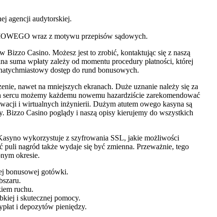
ej agencji audytorskiej.
IECIOWEGO wraz z motywu przepisów sądowych.
w Bizzo Casino. Możesz jest to zrobić, kontaktując się z naszą
na suma wpłaty zależy od momentu procedury płatności, której
m natychmiastowy dostęp do rund bonusowych.
enie, nawet na mniejszych ekranach. Duże uznanie należy się za
 na sercu możemy każdemu nowemu hazardziście zarekomendować
owacji i wirtualnych inżynierii. Dużym atutem owego kasyna są
y. Bizzo Casino poglądy i naszą opisy kierujemy do wszystkich
Kasyno wykorzystuje z szyfrowania SSL, jakie możliwości
ć puli nagród także wydaje się być zmienna. Przeważnie, tego
onym okresie.
nej bonusowej gotówki.
bszaru.
kiem ruchu.
kiej i skutecznej pomocy.
ypłat i depozytów pieniędzy.