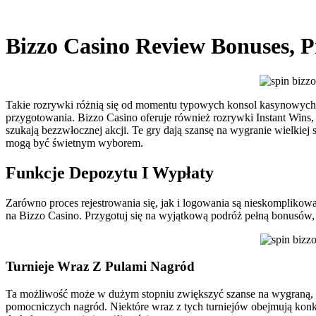
Skip
to
content
Bizzo Casino Review Bonuses, 
Takie rozrywki różnią się od momentu typowych konsol kasynowych i
przygotowania. Bizzo Casino oferuje również rozrywki Instant Wins,
szukają bezzwłocznej akcji. Te gry dają szansę na wygranie wielkie
mogą być świetnym wyborem.
Funkcje Depozytu I Wypłaty
Zarówno proces rejestrowania się, jak i logowania są nieskompliko
na Bizzo Casino. Przygotuj się na wyjątkową podróż pełną bonusów, 
Turnieje Wraz Z Pulami Nagród
Ta możliwość może w dużym stopniu zwiększyć szanse na wygraną, cho
pomocniczych nagród. Niektóre wraz z tych turniejów obejmują konk