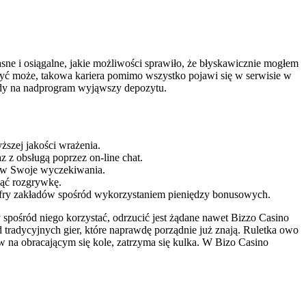
ne i osiągalne, jakie możliwości sprawiło, że błyskawicznie mogłem
 Być może, takowa kariera pomimo wszystko pojawi się w serwisie w
kody na nadprogram wyjąwszy depozytu.
szej jakości wrażenia.
 z obsługą poprzez on-line chat.
ę w Swoje wyczekiwania.
ząć rozgrywkę.
cyfry zakładów spośród wykorzystaniem pieniędzy bonusowych.
spośród niego korzystać, odrzucić jest żądane nawet Bizzo Casino
tradycyjnych gier, które naprawdę porządnie już znają. Ruletka owo
 na obracającym się kole, zatrzyma się kulka. W Bizo Casino