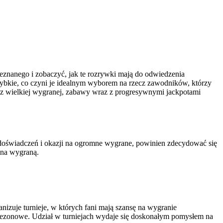
eznanego i zobaczyć, jak te rozrywki mają do odwiedzenia
szybkie, co czyni je idealnym wyborem na rzecz zawodników, którzy
jesz wielkiej wygranej, zabawy wraz z progresywnymi jackpotami
 doświadczeń i okazji na ogromne wygrane, powinien zdecydować się
 na wygraną.
izuje turnieje, w których fani mają szansę na wygranie
 sezonowe. Udział w turniejach wydaje się doskonałym pomysłem na