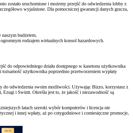
onto zostało uruchomione i możemy przejść do odwiedzenia lobby z
szczegółowo wyjaśnione. Dla pomocniczej gwarancji danych gracza,
ie naszym budżetem.
 i ogromnym rodzajem wirtualnych konsol hazardowych.
zejść do odpowiedniego działu dostępnego w kasetonu użytkownika
zi tożsamość użytkownika poprzednio przetworzeniem wypłaty
ny do odwiedzenia swoim możliwości. Używając Bizzo, korzystasz z
zugi i Swintt. Określa jest to, że jakość i niezawodność są
siejszych latach szeroki wybór komputerów i licencja nie
ycznej i innej wpłaty, aż po cotygodniowe i comiesięczne promocje,