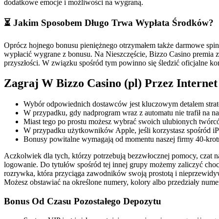
dodatkowe emocje i możliwości na wygraną.
⏳ Jakim Sposobem Długo Trwa Wypłata Środków?
Oprócz hojnego bonusu pieniężnego otrzymałem także darmowe spiny,
wypłacić wygrane z bonusu. Na Nieszczęście, Bizzo Casino premia z 
przyszłości. W związku spośród tym powinno się śledzić oficjalne 
Zagraj W Bizzo Casino (pl) Przez Interne
Wybór odpowiednich dostawców jest kluczowym detalem strateg
W przypadku, gdy nadprogram wraz z automatu nie trafił na na
Miast tego po prostu możesz wybrać swoich ulubionych twórcó
W przypadku użytkowników Apple, jeśli korzystasz spośród 
Bonusy powitalne wymagają od momentu naszej firmy 40-krotn
Aczkolwiek dla tych, którzy potrzebują bezzwłocznej pomocy, czat n
logowanie. Do tytułów spośród tej innej grupy możemy zaliczyć choc
rozrywka, która przyciąga zawodników swoją prostotą i nieprzewidy
Możesz obstawiać na określone numery, kolory albo przedziały nume
Bonus Od Czasu Pozostałego Depozytu