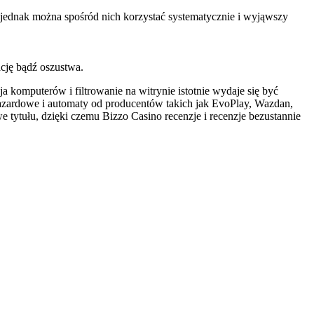
, jednak można spośród nich korzystać systematycznie i wyjąwszy
ację bądź oszustwa.
komputerów i filtrowanie na witrynie istotnie wydaje się być
azardowe i automaty od producentów takich jak EvoPlay, Wazdan,
tytułu, dzięki czemu Bizzo Casino recenzje i recenzje bezustannie