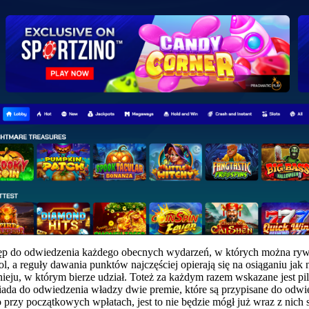
ostęp do odwiedzenia każdego obecnych wydarzeń, w których można ry
 a reguły dawania punktów najczęściej opierają się na osiąganiu jak na
nieju, w którym bierze udział. Toteż za każdym razem wskazane jest pi
iada do odwiedzenia władzy dwie premie, które są przypisane do odw
 przy początkowych wpłatach, jest to nie będzie mógł już wraz z nich 