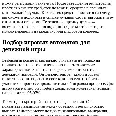
нужна регистрация аккаунта. После завершения регистрации
профиля клиенту требуется положить средства в границах
минимальной суммы. Как только средства появятся на счету,
вы сможете подбирать в списке нужный слот и запускать игру
с платными ставками. Ее основное преимущество –
возможность завоевания подлинных джекпотов, которые
можно перевести на кредитку или цифровой кошелек.
Подбор игровых автоматов для
денежной игры
Выбирая игровые игры, важно учитывать не только на
привлекательный оформление, но и на технические
характеристики. Значительное роль имеет показатель
денежной прибыли. Он демонстрирует, какой процент
инвестированных денег в состоянии получить обратно
участник в процессе продолжительной игровом процессе. Для
автоматов казино play fortuna характерна монетарная возврат
на показателе 95-97%.
Также один критерий – показатель дисперсии. Она
показывает взаимосвязь между объемом и регулярностью
выплат. Геймеры могут получить значительные выигрыши,
играя на игровые автоматы с высоким риском. Но для