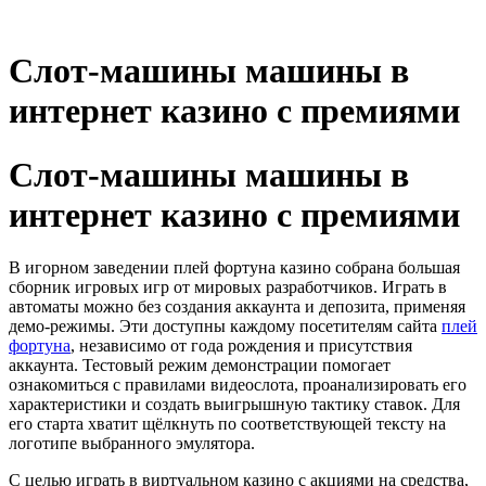
Skip
to
content
Слот-машины машины в
интернет казино с премиями
Слот-машины машины в
интернет казино с премиями
В игорном заведении плей фортуна казино собрана большая
сборник игровых игр от мировых разработчиков. Играть в
автоматы можно без создания аккаунта и депозита, применяя
демо-режимы. Эти доступны каждому посетителям сайта
плей
фортуна
, независимо от года рождения и присутствия
аккаунта. Тестовый режим демонстрации помогает
ознакомиться с правилами видеослота, проанализировать его
характеристики и создать выигрышную тактику ставок. Для
его старта хватит щёлкнуть по соответствующей тексту на
логотипе выбранного эмулятора.
С целью играть в виртуальном казино с акциями на средства,