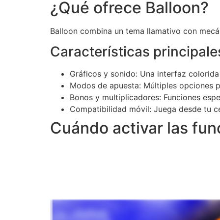
¿Qué ofrece Balloon?
Balloon combina un tema llamativo con mecán
Características principale
Gráficos y sonido: Una interfaz colorid
Modos de apuesta: Múltiples opciones pa
Bonos y multiplicadores: Funciones espe
Compatibilidad móvil: Juega desde tu cel
Cuándo activar las fun