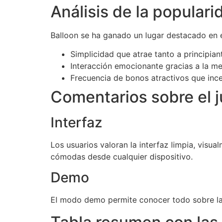
Análisis de la populari
Balloon se ha ganado un lugar destacado en e
Simplicidad que atrae tanto a principia
Interacción emocionante gracias a la me
Frecuencia de bonos atractivos que incen
Comentarios sobre el 
Interfaz
Los usuarios valoran la interfaz limpia, vis
cómodas desde cualquier dispositivo.
Demo
El modo demo permite conocer todo sobre la 