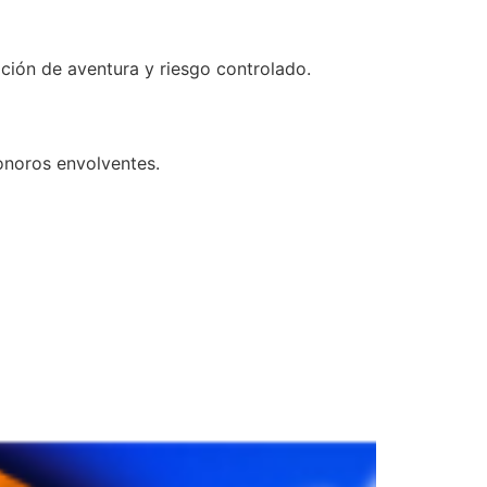
ción de aventura y riesgo controlado.
onoros envolventes.