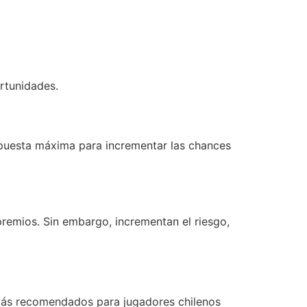
rtunidades.
 apuesta máxima para incrementar las chances
premios. Sin embargo, incrementan el riesgo,
 más recomendados para jugadores chilenos