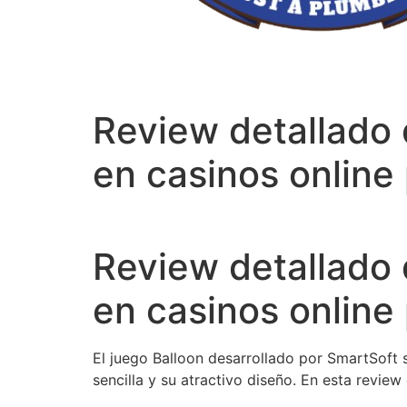
Review detallado 
en casinos online 
Review detallado 
en casinos online 
El juego Balloon desarrollado por SmartSoft s
sencilla y su atractivo diseño. En esta revie