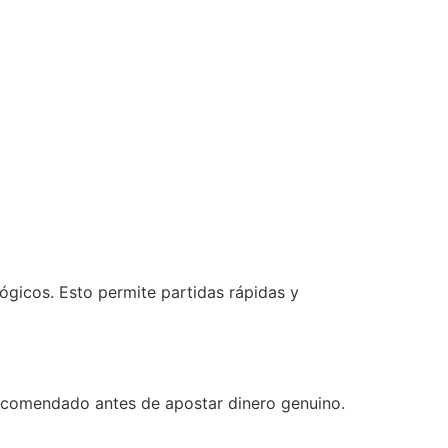
ógicos. Esto permite partidas rápidas y
recomendado antes de apostar dinero genuino.