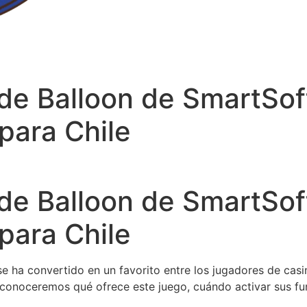
de Balloon de SmartSoft
para Chile
de Balloon de SmartSoft
para Chile
e ha convertido en un favorito entre los jugadores de casin
w conoceremos qué ofrece este juego, cuándo activar sus fu