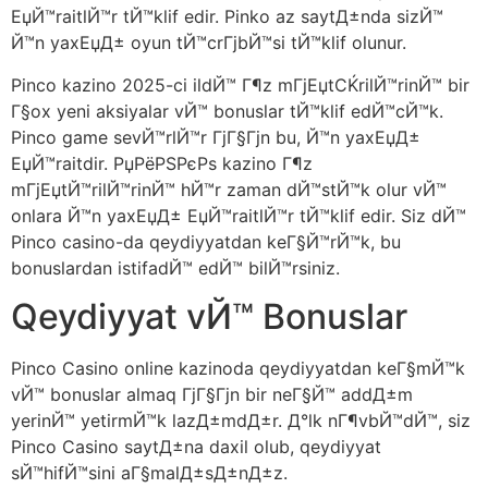
ЕџЙ™raitlЙ™r tЙ™klif edir. Pinko az saytД±nda sizЙ™
Й™n yaxЕџД± oyun tЙ™crГјbЙ™si tЙ™klif olunur.
Pinco kazino 2025-ci ildЙ™ Г¶z mГјЕџtСЌrilЙ™rinЙ™ bir
Г§ox yeni aksiyalar vЙ™ bonuslar tЙ™klif edЙ™cЙ™k.
Pinco game sevЙ™rlЙ™r ГјГ§Гјn bu, Й™n yaxЕџД±
ЕџЙ™raitdir. РџРёРЅРєРѕ kazino Г¶z
mГјЕџtЙ™rilЙ™rinЙ™ hЙ™r zaman dЙ™stЙ™k olur vЙ™
onlara Й™n yaxЕџД± ЕџЙ™raitlЙ™r tЙ™klif edir. Siz dЙ™
Pinco casino-da qeydiyyatdan keГ§Й™rЙ™k, bu
bonuslardan istifadЙ™ edЙ™ bilЙ™rsiniz.
Qeydiyyat vЙ™ Bonuslar
Pinco Casino online kazinoda qeydiyyatdan keГ§mЙ™k
vЙ™ bonuslar almaq ГјГ§Гјn bir neГ§Й™ addД±m
yerinЙ™ yetirmЙ™k lazД±mdД±r. Д°lk nГ¶vbЙ™dЙ™, siz
Pinco Casino saytД±na daxil olub, qeydiyyat
sЙ™hifЙ™sini aГ§malД±sД±nД±z.