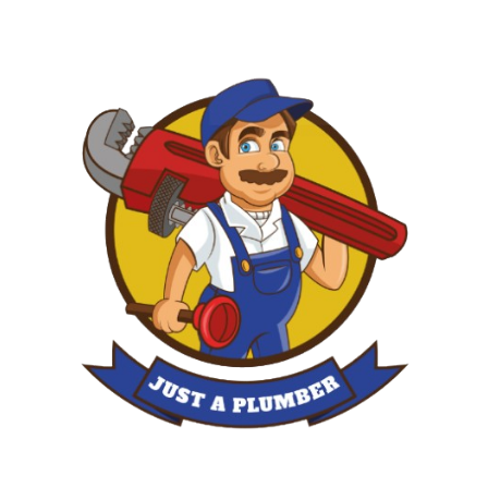
Skip
to
content