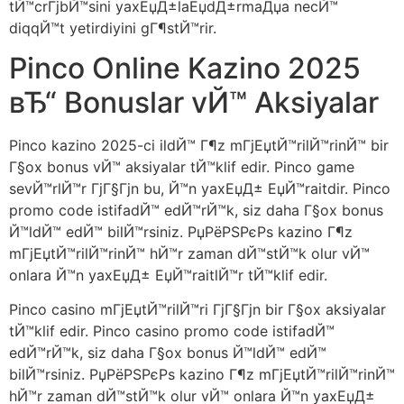
tЙ™crГјbЙ™sini yaxЕџД±laЕџdД±rmaДџa necЙ™
diqqЙ™t yetirdiyini gГ¶stЙ™rir.
Pinco Online Kazino 2025
вЂ“ Bonuslar vЙ™ Aksiyalar
Pinco kazino 2025-ci ildЙ™ Г¶z mГјЕџtЙ™rilЙ™rinЙ™ bir
Г§ox bonus vЙ™ aksiyalar tЙ™klif edir. Pinco game
sevЙ™rlЙ™r ГјГ§Гјn bu, Й™n yaxЕџД± ЕџЙ™raitdir. Pinco
promo code istifadЙ™ edЙ™rЙ™k, siz daha Г§ox bonus
Й™ldЙ™ edЙ™ bilЙ™rsiniz. РџРёРЅРєРѕ kazino Г¶z
mГјЕџtЙ™rilЙ™rinЙ™ hЙ™r zaman dЙ™stЙ™k olur vЙ™
onlara Й™n yaxЕџД± ЕџЙ™raitlЙ™r tЙ™klif edir.
Pinco casino mГјЕџtЙ™rilЙ™ri ГјГ§Гјn bir Г§ox aksiyalar
tЙ™klif edir. Pinco casino promo code istifadЙ™
edЙ™rЙ™k, siz daha Г§ox bonus Й™ldЙ™ edЙ™
bilЙ™rsiniz. РџРёРЅРєРѕ kazino Г¶z mГјЕџtЙ™rilЙ™rinЙ™
hЙ™r zaman dЙ™stЙ™k olur vЙ™ onlara Й™n yaxЕџД±