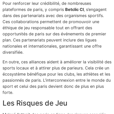
Pour renforcer leur crédibilité, de nombreuses
plateformes de paris, y compris
Betclic CI
, s’engagent
dans des partenariats avec des organismes sportifs.
Ces collaborations permettent de promouvoir une
éthique de jeu responsable tout en offrant des
opportunités de paris sur des événements de premier
plan. Ces partenariats peuvent inclure des ligues
nationales et internationales, garantissant une offre
diversifiée.
En outre, ces alliances aident à améliorer la visibilité des
sports locaux et à attirer plus de parieurs. Cela crée un
écosystème bénéfique pour les clubs, les athlètes et les
passionnés de paris. L’interconnexion entre le monde du
sport et celui des paris devient donc de plus en plus
forte.
Les Risques de Jeu