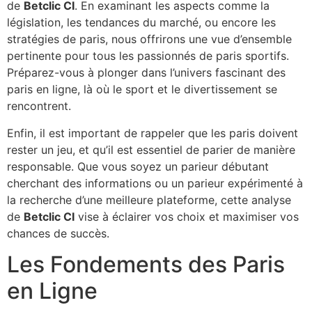
de
Betclic CI
. En examinant les aspects comme la
législation, les tendances du marché, ou encore les
stratégies de paris, nous offrirons une vue d’ensemble
pertinente pour tous les passionnés de paris sportifs.
Préparez-vous à plonger dans l’univers fascinant des
paris en ligne, là où le sport et le divertissement se
rencontrent.
Enfin, il est important de rappeler que les paris doivent
rester un jeu, et qu’il est essentiel de parier de manière
responsable. Que vous soyez un parieur débutant
cherchant des informations ou un parieur expérimenté à
la recherche d’une meilleure plateforme, cette analyse
de
Betclic CI
vise à éclairer vos choix et maximiser vos
chances de succès.
Les Fondements des Paris
en Ligne