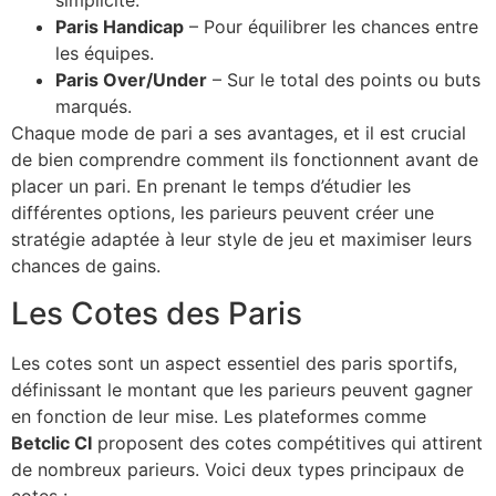
simplicité.
Paris Handicap
– Pour équilibrer les chances entre
les équipes.
Paris Over/Under
– Sur le total des points ou buts
marqués.
Chaque mode de pari a ses avantages, et il est crucial
de bien comprendre comment ils fonctionnent avant de
placer un pari. En prenant le temps d’étudier les
différentes options, les parieurs peuvent créer une
stratégie adaptée à leur style de jeu et maximiser leurs
chances de gains.
Les Cotes des Paris
Les cotes sont un aspect essentiel des paris sportifs,
définissant le montant que les parieurs peuvent gagner
en fonction de leur mise. Les plateformes comme
Betclic CI
proposent des cotes compétitives qui attirent
de nombreux parieurs. Voici deux types principaux de
cotes :