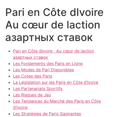
Pari en Côte dIvoire
Au cœur de laction
азартных ставок
Pari en Côte dIvoire : Au cœur de laction
азартных ставок
Les Fondements des Paris en Ligne
Les Modes de Pari Disponibles
Les Cotes des Paris
La Législation sur les Paris en Côte d’Ivoire
Les Partenariats Sportifs
Les Risques de Jeu
Les Tendances du Marché des Paris en Côte
d’Ivoire
Les Stratégies de Paris Gagnantes