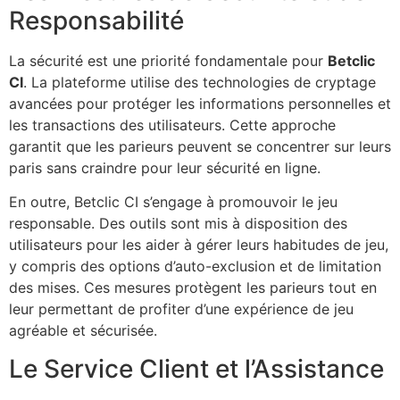
Responsabilité
La sécurité est une priorité fondamentale pour
Betclic
CI
. La plateforme utilise des technologies de cryptage
avancées pour protéger les informations personnelles et
les transactions des utilisateurs. Cette approche
garantit que les parieurs peuvent se concentrer sur leurs
paris sans craindre pour leur sécurité en ligne.
En outre, Betclic CI s’engage à promouvoir le jeu
responsable. Des outils sont mis à disposition des
utilisateurs pour les aider à gérer leurs habitudes de jeu,
y compris des options d’auto-exclusion et de limitation
des mises. Ces mesures protègent les parieurs tout en
leur permettant de profiter d’une expérience de jeu
agréable et sécurisée.
Le Service Client et l’Assistance