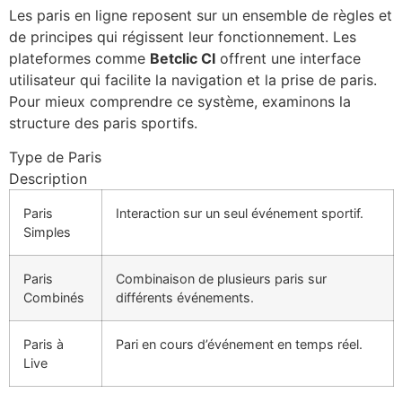
Les paris en ligne reposent sur un ensemble de règles et
de principes qui régissent leur fonctionnement. Les
plateformes comme
Betclic CI
offrent une interface
utilisateur qui facilite la navigation et la prise de paris.
Pour mieux comprendre ce système, examinons la
structure des paris sportifs.
Type de Paris
Description
Paris
Interaction sur un seul événement sportif.
Simples
Paris
Combinaison de plusieurs paris sur
Combinés
différents événements.
Paris à
Pari en cours d’événement en temps réel.
Live