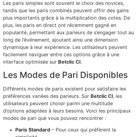
Les paris simples sont souvent le choix des novices,
tandis que les paris combinés peuvent offrir des gains
plus importants grâce à la multiplication des cotes. De
plus, les paris en direct ont récemment gagné en
popularité, permettant aux parieurs de s’engager tout au
long de l’événement, ajoutant ainsi une dimension
dynamique à leur expérience. Les utilisateurs peuvent
facilement naviguer entre ces options grâce à une
interface optimisée sur
Betclic CI
.
Les Modes de Pari Disponibles
Différents modes de paris existent pour satisfaire les
préférences variées des parieurs. Sur
Betclic CI
, les
utilisateurs peuvent choisir parmi une multitude
d’options adaptées à leurs besoins. Voici les principaux
modes de pari que vous pouvez rencontrer :
Paris Standard
– Pour ceux qui préfèrent la