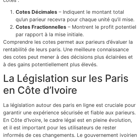
Cotes Décimales
– Indiquent le montant total
qu’un parieur recevra pour chaque unité qu’il mise.
Cotes Fractionnelles
– Montrent le profit potentiel
par rapport à la mise initiale.
Comprendre les cotes permet aux parieurs d’évaluer la
rentabilité de leurs paris. Une meilleure connaissance
des cotes peut mener à des décisions plus éclairées et
à des gains potentiellement plus élevés.
La Législation sur les Paris
en Côte d’Ivoire
La législation autour des paris en ligne est cruciale pour
garantir une expérience sécurisée et fiable aux parieurs.
En Côte d’Ivoire, le cadre légal est en pleine évolution,
et il est important pour les utilisateurs de rester
informés de ces changements. Le gouvernement ivoirien