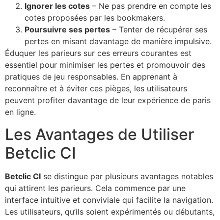
Ignorer les cotes
– Ne pas prendre en compte les
cotes proposées par les bookmakers.
Poursuivre ses pertes
– Tenter de récupérer ses
pertes en misant davantage de manière impulsive.
Éduquer les parieurs sur ces erreurs courantes est
essentiel pour minimiser les pertes et promouvoir des
pratiques de jeu responsables. En apprenant à
reconnaître et à éviter ces pièges, les utilisateurs
peuvent profiter davantage de leur expérience de paris
en ligne.
Les Avantages de Utiliser
Betclic CI
Betclic CI
se distingue par plusieurs avantages notables
qui attirent les parieurs. Cela commence par une
interface intuitive et conviviale qui facilite la navigation.
Les utilisateurs, qu’ils soient expérimentés ou débutants,