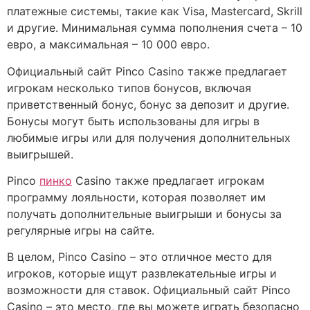
платежные системы, такие как Visa, Mastercard, Skrill
и другие. Минимальная сумма пополнения счета – 10
евро, а максимальная – 10 000 евро.
Официальный сайт Pinco Casino также предлагает
игрокам несколько типов бонусов, включая
приветственный бонус, бонус за депозит и другие.
Бонусы могут быть использованы для игры в
любимые игры или для получения дополнительных
выигрышей.
Pinco
пинко
Casino также предлагает игрокам
программу лояльности, которая позволяет им
получать дополнительные выигрыши и бонусы за
регулярные игры на сайте.
В целом, Pinco Casino – это отличное место для
игроков, которые ищут развлекательные игры и
возможности для ставок. Официальный сайт Pinco
Casino – это место, где вы можете играть безопасно