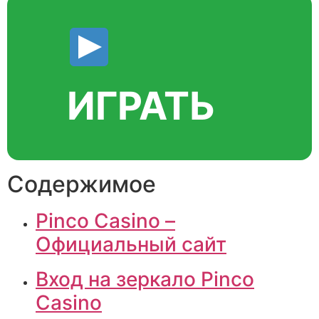
ИГРАТЬ
Содержимое
Pinco Casino –
Официальный сайт
Вход на зеркало Pinco
Casino