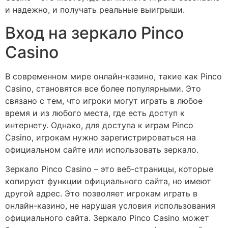
и надежно, и получать реальные выигрыши.
Вход на зеркало Pinco
Casino
В современном мире онлайн-казино, такие как Pinco
Casino, становятся все более популярными. Это
связано с тем, что игроки могут играть в любое
время и из любого места, где есть доступ к
интернету. Однако, для доступа к играм Pinco
Casino, игрокам нужно зарегистрироваться на
официальном сайте или использовать зеркало.
Зеркало Pinco Casino – это веб-страницы, которые
копируют функции официального сайта, но имеют
другой адрес. Это позволяет игрокам играть в
онлайн-казино, не нарушая условия использования
официального сайта. Зеркало Pinco Casino может