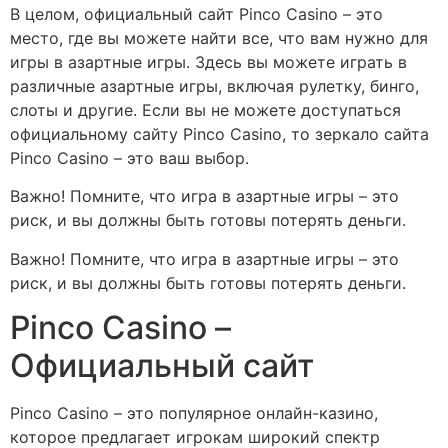
В целом, официальный сайт Pinco Casino – это
место, где вы можете найти все, что вам нужно для
игры в азартные игры. Здесь вы можете играть в
различные азартные игры, включая рулетку, бинго,
слоты и другие. Если вы не можете доступаться
официальному сайту Pinco Casino, то зеркало сайта
Pinco Casino – это ваш выбор.
Важно! Помните, что игра в азартные игры – это
риск, и вы должны быть готовы потерять деньги.
Важно! Помните, что игра в азартные игры – это
риск, и вы должны быть готовы потерять деньги.
Pinco Casino –
Официальный сайт
Pinco Casino – это популярное онлайн-казино,
которое предлагает игрокам широкий спектр