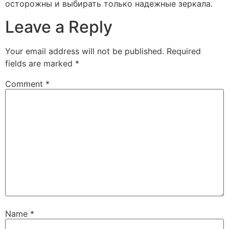
осторожны и выбирать только надежные зеркала.
Leave a Reply
Your email address will not be published.
Required
fields are marked
*
Comment
*
Name
*