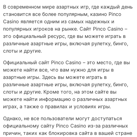
В современном мире азартных игр, где каждый день
становится все более популярным, казино Pinco
Casino является одним из самых надежных и
популярных игроков на рынке. Сайт Pinco Casino –
это официальный ресурс, где вы можете играть в
различные азартные игры, включая рулетку, бинго,
слоты и другие.
Официальный сайт Pinco Casino – это место, где вы
можете найти все, что вам нужно для игры в
азартные игры. Здесь вы можете играть в
различные азартные игры, включая рулетку, бинго,
слоты и другие. Кроме того, на этом сайте вы
можете найти информацию о различных азартных
играх, а также о правилах и условиях игры.
Однако, не все пользователи могут доступаться
официальному сайту Pinco Casino из-за различных
причин, таких как блокировка сайта в вашей стране