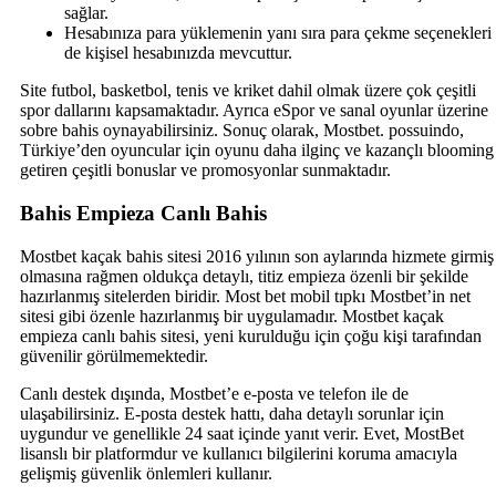
sağlar.
Hesabınıza para yüklemenin yanı sıra para çekme seçenekleri
de kişisel hesabınızda mevcuttur.
Site futbol, basketbol, tenis ve kriket dahil olmak üzere çok çeşitli
spor dallarını kapsamaktadır. Ayrıca eSpor ve sanal oyunlar üzerine
sobre bahis oynayabilirsiniz. Sonuç olarak, Mostbet. possuindo,
Türkiye’den oyuncular için oyunu daha ilginç ve kazançlı blooming
getiren çeşitli bonuslar ve promosyonlar sunmaktadır.
Bahis Empieza Canlı Bahis
Mostbet kaçak bahis sitesi 2016 yılının son aylarında hizmete girmiş
olmasına rağmen oldukça detaylı, titiz empieza özenli bir şekilde
hazırlanmış sitelerden biridir. Most bet mobil tıpkı Mostbet’in net
sitesi gibi özenle hazırlanmış bir uygulamadır. Mostbet kaçak
empieza canlı bahis sitesi, yeni kurulduğu için çoğu kişi tarafından
güvenilir görülmemektedir.
Canlı destek dışında, Mostbet’e e-posta ve telefon ile de
ulaşabilirsiniz. E-posta destek hattı, daha detaylı sorunlar için
uygundur ve genellikle 24 saat içinde yanıt verir. Evet, MostBet
lisanslı bir platformdur ve kullanıcı bilgilerini koruma amacıyla
gelişmiş güvenlik önlemleri kullanır.