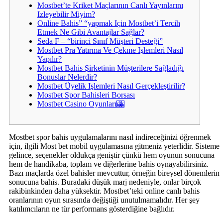
Mostbet’te Kriket Maçlarının Canlı Yayınlarını
Izleyebilir Miyim?
Online Bahis” “yapmak Için Mostbet’i Tercih
Etmek Ne Gibi Avantajlar Sağlar?
Seda F – “birinci Sınıf Müşteri Desteği”
Mostbet Pra Yatırma Ve Çekme Işlemleri Nasıl
Yapılır?
Mostbet Bahis Şirketinin Müşterilere Sağladığı
Bonuslar Nelerdir?
Mostbet Üyelik Işlemleri Nasıl Gerçekleştirilir?
Mostbet Spor Bahisleri Borsası
Mostbet Casino Oyunları🎰
Mostbet spor bahis uygulamalarını nasıl indireceğinizi öğrenmek
için, ilgili Most bet mobil uygulamasına gitmeniz yeterlidir. Sisteme
gelince, seçenekler oldukça geniştir çünkü hem oyunun sonucuna
hem de handikaba, toplam ve diğerlerine bahis oynayabilirsiniz.
Bazı maçlarda özel bahisler mevcuttur, örneğin bireysel dönemlerin
sonucuna bahis. Buradaki düşük marj nedeniyle, onlar birçok
rakibinkinden daha yüksektir. Mostbet’teki online canlı bahis
oranlarının oyun sırasında değiştiği unutulmamalıdır. Her şey
katılımcıların ne tür performans gösterdiğine bağlıdır.