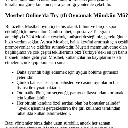
kurallarına göre, kullanıcı para yatırdığı yöntemle çekebilir.
Mostbet Online’da Try (tl) Oynamak Mümkün Mü
Bu özellik Mostbet oyun içi bahis olarak bilinir ve birçok spor
etkinliği için mevcuttur. Canlı sohbet, e-posta ve Telegram
aracılığıyla 7/24 Mostbet çevrimiçi müşteri desteğimiz, gerektiğinde
hızlı yardım sağlar. Ayrıca Mostbet, bahis keyfini artırmak için çeşitl
promosyonlar ve teklifler sunmaktadır. Müşteri memnuniyetine olan
bağlılığımız ve çok çeşitli tekliflerimiz bizi Türkiye’deki en iyi bahis
hizmeti haline getiriyor. Mostbet, kullanıcılarına kayıplarını telafi
etmeleri için kayıp bonusları sunar.
Daha ayrıntılı bilgi edinmek için uygun bölüme gitmeniz
yeterlidir.
Çünkü bahis sitesi spor bahisleri ve casino oyunlarını bu
lisansı ile oynatmaktadır.
Otomatik dönüşüm seçeneği, parayı enflasyondan korumak
için kullanılabilir.
Her birinin kendine özel şartları olan bu bonuslar aslında”
“üyelik işlemini gerçekleştiren the girl kullanıcı tarafından
rahatlıkla kullanılabilmektedir.
Bazı yöntemler biraz daha uzun sürebilir, ancak her zaman