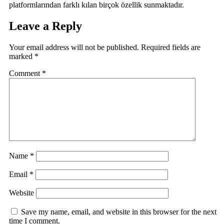
platformlarından farklı kılan birçok özellik sunmaktadır.
Leave a Reply
Your email address will not be published.
Required fields are
marked
*
Comment
*
Name
*
Email
*
Website
Save my name, email, and website in this browser for the next
time I comment.