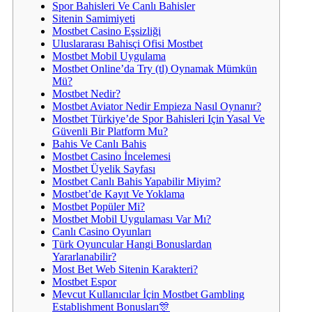
Spor Bahisleri Ve Canlı Bahisler
Sitenin Samimiyeti
Mostbet Casino Eşsizliği
Uluslararası Bahisçi Ofisi Mostbet
Mostbet Mobil Uygulama
Mostbet Online’da Try (tl) Oynamak Mümkün
Mü?
Mostbet Nedir?
Mostbet Aviator Nedir Empieza Nasıl Oynanır?
Mostbet Türkiye’de Spor Bahisleri Için Yasal Ve
Güvenli Bir Platform Mu?
Bahis Ve Canlı Bahis
Mostbet Casino İncelemesi
Mostbet Üyelik Sayfası
Mostbet Canlı Bahis Yapabilir Miyim?
Mostbet’de Kayıt Ve Yoklama
Mostbet Popüler Mi?
Mostbet Mobil Uygulaması Var Mı?
Canlı Casino Oyunları
Türk Oyuncular Hangi Bonuslardan
Yararlanabilir?
Most Bet Web Sitenin Karakteri?
Mostbet Espor
Mevcut Kullanıcılar İçin Mostbet Gambling
Establishment Bonusları🎊