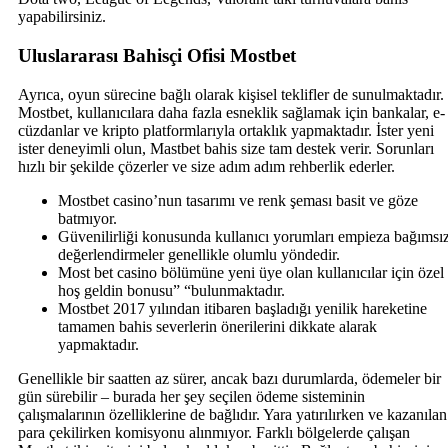
yapabilirsiniz.
Uluslararası Bahisçi Ofisi Mostbet
Ayrıca, oyun sürecine bağlı olarak kişisel teklifler de sunulmaktadır.
Mostbet, kullanıcılara daha fazla esneklik sağlamak için bankalar, e-
cüzdanlar ve kripto platformlarıyla ortaklık yapmaktadır. İster yeni
ister deneyimli olun, Mastbet bahis size tam destek verir. Sorunları
hızlı bir şekilde çözerler ve size adım adım rehberlik ederler.
Mostbet casino’nun tasarımı ve renk şeması basit ve göze
batmıyor.
Güvenilirliği konusunda kullanıcı yorumları empieza bağımsı
değerlendirmeler genellikle olumlu yöndedir.
Most bet casino bölümüne yeni üye olan kullanıcılar için özel
hoş geldin bonusu” “bulunmaktadır.
Mostbet 2017 yılından itibaren başladığı yenilik hareketine
tamamen bahis severlerin önerilerini dikkate alarak
yapmaktadır.
Genellikle bir saatten az sürer, ancak bazı durumlarda, ödemeler bir
gün sürebilir – burada her şey seçilen ödeme sisteminin
çalışmalarının özelliklerine de bağlıdır. Yara yatırılırken ve kazanılan
para çekilirken komisyonu alınmıyor. Farklı bölgelerde çalışan