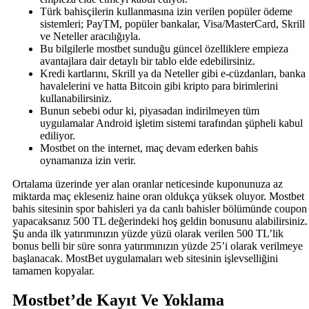
Türk bahisçilerin kullanmasına izin verilen popüler ödeme
sistemleri; PayTM, popüler bankalar, Visa/MasterCard, Skrill
ve Neteller aracılığıyla.
Bu bilgilerle mostbet sunduğu güncel özelliklere empieza
avantajlara dair detaylı bir tablo elde edebilirsiniz.
Kredi kartlarını, Skrill ya da Neteller gibi e-cüzdanları, banka
havalelerini ve hatta Bitcoin gibi kripto para birimlerini
kullanabilirsiniz.
Bunun sebebi odur ki, piyasadan indirilmeyen tüm
uygulamalar Android işletim sistemi tarafından şüpheli kabul
ediliyor.
Mostbet on the internet, maç devam ederken bahis
oynamanıza izin verir.
Ortalama üzerinde yer alan oranlar neticesinde kuponunuza az
miktarda maç ekleseniz haine oran oldukça yüksek oluyor. Mostbet
bahis sitesinin spor bahisleri ya da canlı bahisler bölümünde coupon
yapacaksanız 500 TL değerindeki hoş geldin bonusunu alabilirsiniz.
Şu anda ilk yatırımınızın yüzde yüzü olarak verilen 500 TL’lik
bonus belli bir süre sonra yatırımınızın yüzde 25’i olarak verilmeye
başlanacak. MostBet uygulamaları web sitesinin işlevselliğini
tamamen kopyalar.
Mostbet’de Kayıt Ve Yoklama