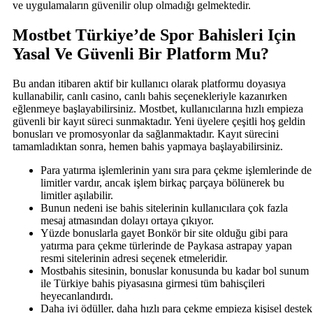
ve uygulamaların güvenilir olup olmadığı gelmektedir.
Mostbet Türkiye’de Spor Bahisleri Için
Yasal Ve Güvenli Bir Platform Mu?
Bu andan itibaren aktif bir kullanıcı olarak platformu doyasıya
kullanabilir, canlı casino, canlı bahis seçenekleriyle kazanırken
eğlenmeye başlayabilirsiniz. Mostbet, kullanıcılarına hızlı empieza
güvenli bir kayıt süreci sunmaktadır. Yeni üyelere çeşitli hoş geldin
bonusları ve promosyonlar da sağlanmaktadır. Kayıt sürecini
tamamladıktan sonra, hemen bahis yapmaya başlayabilirsiniz.
Para yatırma işlemlerinin yanı sıra para çekme işlemlerinde de
limitler vardır, ancak işlem birkaç parçaya bölünerek bu
limitler aşılabilir.
Bunun nedeni ise bahis sitelerinin kullanıcılara çok fazla
mesaj atmasından dolayı ortaya çıkıyor.
Yüzde bonuslarla gayet Bonkör bir site olduğu gibi para
yatırma para çekme türlerinde de Paykasa astrapay yapan
resmi sitelerinin adresi seçenek etmeleridir.
Mostbahis sitesinin, bonuslar konusunda bu kadar bol sunum
ile Türkiye bahis piyasasına girmesi tüm bahisçileri
heyecanlandırdı.
Daha iyi ödüller, daha hızlı para çekme empieza kişisel destek