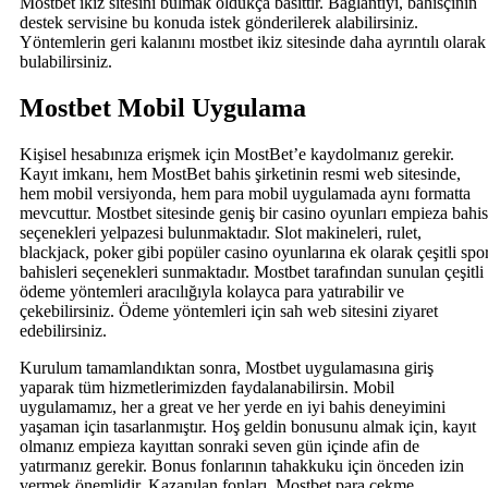
Mostbet ikiz sitesini bulmak oldukça basittir. Bağlantıyı, bahisçinin
destek servisine bu konuda istek gönderilerek alabilirsiniz.
Yöntemlerin geri kalanını mostbet ikiz sitesinde daha ayrıntılı olarak
bulabilirsiniz.
Mostbet Mobil Uygulama
Kişisel hesabınıza erişmek için MostBet’e kaydolmanız gerekir.
Kayıt imkanı, hem MostBet bahis şirketinin resmi web sitesinde,
hem mobil versiyonda, hem para mobil uygulamada aynı formatta
mevcuttur. Mostbet sitesinde geniş bir casino oyunları empieza bahis
seçenekleri yelpazesi bulunmaktadır. Slot makineleri, rulet,
blackjack, poker gibi popüler casino oyunlarına ek olarak çeşitli spo
bahisleri seçenekleri sunmaktadır. Mostbet tarafından sunulan çeşitli
ödeme yöntemleri aracılığıyla kolayca para yatırabilir ve
çekebilirsiniz. Ödeme yöntemleri için sah web sitesini ziyaret
edebilirsiniz.
Kurulum tamamlandıktan sonra, Mostbet uygulamasına giriş
yaparak tüm hizmetlerimizden faydalanabilirsin. Mobil
uygulamamız, her a great ve her yerde en iyi bahis deneyimini
yaşaman için tasarlanmıştır. Hoş geldin bonusunu almak için, kayıt
olmanız empieza kayıttan sonraki seven gün içinde afin de
yatırmanız gerekir. Bonus fonlarının tahakkuku için önceden izin
vermek önemlidir. Kazanılan fonları, Mostbet para çekme