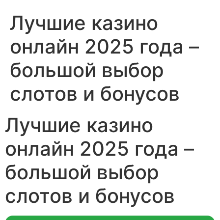
Лучшие казино
онлайн 2025 года –
большой выбор
слотов и бонусов
Лучшие казино
онлайн 2025 года –
большой выбор
слотов и бонусов