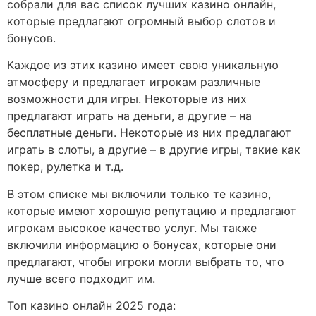
собрали для вас список лучших казино онлайн,
которые предлагают огромный выбор слотов и
бонусов.
Каждое из этих казино имеет свою уникальную
атмосферу и предлагает игрокам различные
возможности для игры. Некоторые из них
предлагают играть на деньги, а другие – на
бесплатные деньги. Некоторые из них предлагают
играть в слоты, а другие – в другие игры, такие как
покер, рулетка и т.д.
В этом списке мы включили только те казино,
которые имеют хорошую репутацию и предлагают
игрокам высокое качество услуг. Мы также
включили информацию о бонусах, которые они
предлагают, чтобы игроки могли выбрать то, что
лучше всего подходит им.
Топ казино онлайн 2025 года: