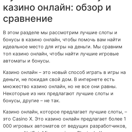
казино онлайн: обзор и
сравнение
В этом разделе мы рассмотрим лучшие слоты и
бонусы в казино онлайн, чтобы помочь вам найти
идеальное место для игры на деньги. Мы сравним
топ казино онлайн, чтобы найти лучшие игровые
автоматы и бонусы.
Казино онлайн – это новый способ играть в игры на
деньги, не покидая свой дом. В интернете есть
множество казино онлайн, но не все они равны.
Некоторые из них предлагают лучшие слоты и
бонусы, другие – не так.
Казино онлайн, которое предлагает лучшие слоты, –
это Casino X. Это казино онлайн предлагает более 1
000 игровых автоматов от ведущих разработчиков,