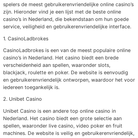
spelers de meest gebruikerenvriendelijke online casino’s
zijn. Hieronder vind je een lijst met de beste online
casino’s in Nederland, die bekendstaan om hun goede
service, veiligheid en gebruikerenvriendelijke interface.
1. CasinoLadbrokes
CasinoLadbrokes is een van de meest populaire online
casino’s in Nederland. Het casino biedt een brede
verscheidenheid aan spellen, waaronder slots,
blackjack, roulette en poker. De website is eenvoudig
en gebruikerenvriendelijk ontworpen, waardoor het voor
iedereen toegankelijk is.
2. Unibet Casino
Unibet Casino is een andere top online casino in
Nederland. Het casino biedt een grote selectie aan
spellen, waaronder live casino, video poker en fruit
machines. De website is veilig en gebruikerenvriendelijk,