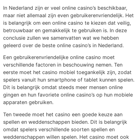
In Nederland zijn er veel online casino’s beschikbaar,
maar niet allemaal zijn even gebruikerenvriendelijk. Het
is belangrijk om een online casino te kiezen dat veilig,
betrouwbaar en gemakkelijk te gebruiken is. In deze
conclusie zullen we samenvatten wat we hebben
geleerd over de beste online casino’s in Nederland.
Een gebruikerenvriendelijke online casino moet
verschillende factoren in beschouwing nemen. Ten
eerste moet het casino mobiel toegankelijk zijn, zodat
spelers vanuit hun smartphone of tablet kunnen spelen.
Dit is belangrijk omdat steeds meer mensen online
gingen en hun favoriete online casino’s op hun mobiele
apparaten gebruiken.
Ten tweede moet het casino een goede keuze aan
spellen en weddenschappen bieden. Dit is belangrijk
omdat spelers verschillende soorten spellen en
weddenschappen willen spelen. Het casino moet ook