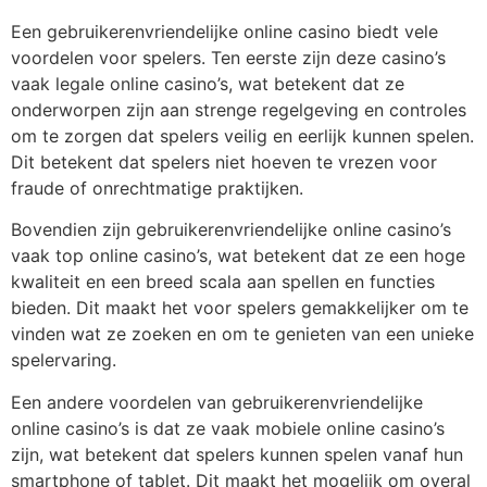
Een gebruikerenvriendelijke online casino biedt vele
voordelen voor spelers. Ten eerste zijn deze casino’s
vaak legale online casino’s, wat betekent dat ze
onderworpen zijn aan strenge regelgeving en controles
om te zorgen dat spelers veilig en eerlijk kunnen spelen.
Dit betekent dat spelers niet hoeven te vrezen voor
fraude of onrechtmatige praktijken.
Bovendien zijn gebruikerenvriendelijke online casino’s
vaak top online casino’s, wat betekent dat ze een hoge
kwaliteit en een breed scala aan spellen en functies
bieden. Dit maakt het voor spelers gemakkelijker om te
vinden wat ze zoeken en om te genieten van een unieke
spelervaring.
Een andere voordelen van gebruikerenvriendelijke
online casino’s is dat ze vaak mobiele online casino’s
zijn, wat betekent dat spelers kunnen spelen vanaf hun
smartphone of tablet. Dit maakt het mogelijk om overal