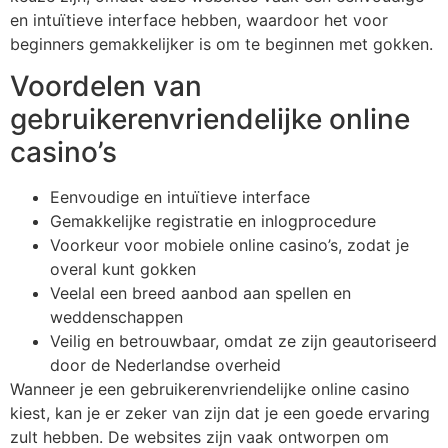
en intuïtieve interface hebben, waardoor het voor
beginners gemakkelijker is om te beginnen met gokken.
Voordelen van
gebruikerenvriendelijke online
casino’s
Eenvoudige en intuïtieve interface
Gemakkelijke registratie en inlogprocedure
Voorkeur voor mobiele online casino’s, zodat je
overal kunt gokken
Veelal een breed aanbod aan spellen en
weddenschappen
Veilig en betrouwbaar, omdat ze zijn geautoriseerd
door de Nederlandse overheid
Wanneer je een gebruikerenvriendelijke online casino
kiest, kan je er zeker van zijn dat je een goede ervaring
zult hebben. De websites zijn vaak ontworpen om