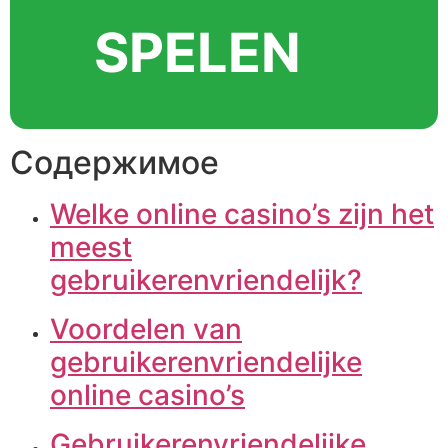
SPELEN
Содержимое
Welke online casino’s zijn het
meest
gebruikerenvriendelijk?
Voordelen van
gebruikerenvriendelijke
online casino’s
Gebruikerenvriendelijke