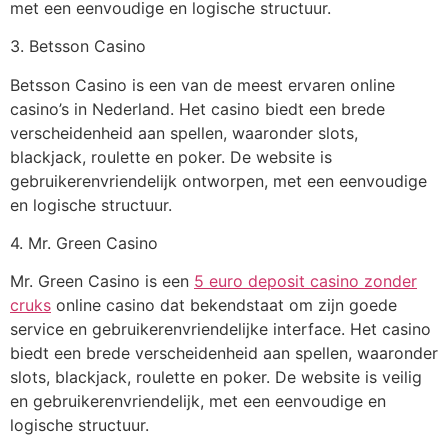
met een eenvoudige en logische structuur.
3. Betsson Casino
Betsson Casino is een van de meest ervaren online
casino’s in Nederland. Het casino biedt een brede
verscheidenheid aan spellen, waaronder slots,
blackjack, roulette en poker. De website is
gebruikerenvriendelijk ontworpen, met een eenvoudige
en logische structuur.
4. Mr. Green Casino
Mr. Green Casino is een
5 euro deposit casino zonder
cruks
online casino dat bekendstaat om zijn goede
service en gebruikerenvriendelijke interface. Het casino
biedt een brede verscheidenheid aan spellen, waaronder
slots, blackjack, roulette en poker. De website is veilig
en gebruikerenvriendelijk, met een eenvoudige en
logische structuur.