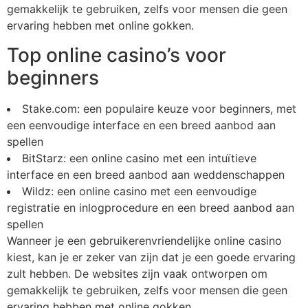
gemakkelijk te gebruiken, zelfs voor mensen die geen
ervaring hebben met online gokken.
Top online casino’s voor
beginners
Stake.com: een populaire keuze voor beginners, met
een eenvoudige interface en een breed aanbod aan
spellen
BitStarz: een online casino met een intuïtieve
interface en een breed aanbod aan weddenschappen
Wildz: een online casino met een eenvoudige
registratie en inlogprocedure en een breed aanbod aan
spellen
Wanneer je een gebruikerenvriendelijke online casino
kiest, kan je er zeker van zijn dat je een goede ervaring
zult hebben. De websites zijn vaak ontworpen om
gemakkelijk te gebruiken, zelfs voor mensen die geen
ervaring hebben met online gokken.