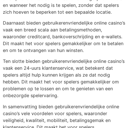
en wanneer het nodig is te spelen, zonder dat spelers
zich hoeven te beperken tot een bepaalde locatie.
Daarnaast bieden gebruikerenvriendelijke online casino’s
vaak een breed scala aan betalingsmethoden,
waaronder creditcard, bankoverschrijding en e-wallets.
Dit maakt het voor spelers gemakkelijker om te betalen
en om te ontvangen van hun winsten.
Ten slotte bieden gebruikerenvriendelijke online casino’s
vaak een 24-uurs klantenservice, wat betekent dat
spelers altijd hulp kunnen krijgen als ze dat nodig
hebben. Dit maakt het voor spelers gemakkelijker om
problemen op te lossen en om te genieten van een
onbezorgde spelervaring.
In samenvatting bieden gebruikerenvriendelijke online
casino’s vele voordelen voor spelers, waaronder
veiligheid, kwaliteit, mobiliteit, betalingsgemak en
klantenservice. Dit maakt het voor spelers