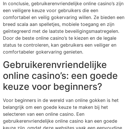
In conclusie, gebruikerenvriendelijke online casino’s zijn
een veiligere keuze voor gebruikers die een
comfortabel en veilig gokervaring willen. Ze bieden een
breed scala aan spelletjes, mobiele toegang en zijn
geïntegreerd met de laatste beveiligingsmaatregelen.
Door de beste online casino’s te kiezen en de legale
status te controleren, kan gebruikers een veiliger en
comfortabeler gokervaring genieten.
Gebruikerenvriendelijke
online casino’s: een goede
keuze voor beginners?
Voor beginners in de wereld van online gokken is het
belangrijk om een goede keuze te maken bij het
selecteren van een online casino. Een
gebruikerenvriendelijke online casino kan een goede
keuze zijn, omdat deze websites vaak een eenvoudige