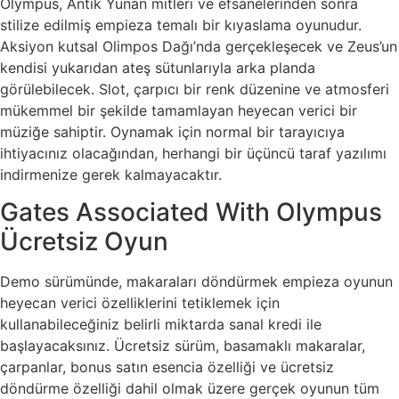
Olympus, Antik Yunan mitleri ve efsanelerinden sonra
stilize edilmiş empieza temalı bir kıyaslama oyunudur.
Aksiyon kutsal Olimpos Dağı’nda gerçekleşecek ve Zeus’un
kendisi yukarıdan ateş sütunlarıyla arka planda
görülebilecek. Slot, çarpıcı bir renk düzenine ve atmosferi
mükemmel bir şekilde tamamlayan heyecan verici bir
müziğe sahiptir. Oynamak için normal bir tarayıcıya
ihtiyacınız olacağından, herhangi bir üçüncü taraf yazılımı
indirmenize gerek kalmayacaktır.
Gates Associated With Olympus
Ücretsiz Oyun
Demo sürümünde, makaraları döndürmek empieza oyunun
heyecan verici özelliklerini tetiklemek için
kullanabileceğiniz belirli miktarda sanal kredi ile
başlayacaksınız. Ücretsiz sürüm, basamaklı makaralar,
çarpanlar, bonus satın esencia özelliği ve ücretsiz
döndürme özelliği dahil olmak üzere gerçek oyunun tüm