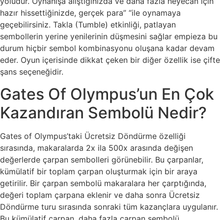
yoludur. Oynanışa alıştığınızda ve daha fazla heyecan için
hazır hissettiğinizde, gerçek para” “ile oynamaya
geçebilirsiniz. Takla (Tumble) etkinliği, patlayan
sembollerin yerine yenilerinin düşmesini sağlar empieza bu
durum hiçbir sembol kombinasyonu oluşana kadar devam
eder. Oyun içerisinde dikkat çeken bir diğer özellik ise çifte
şans seçeneğidir.
Gates Of Olympus’un En Çok
Kazandıran Sembolü Nedir?
Gates of Olympus’taki Ücretsiz Döndürme özelliği
sırasında, makaralarda 2x ila 500x arasında değişen
değerlerde çarpan sembolleri görünebilir. Bu çarpanlar,
kümülatif bir toplam çarpan oluşturmak için bir araya
getirilir. Bir çarpan sembolü makaralara her çarptığında,
değeri toplam çarpana eklenir ve daha sonra Ücretsiz
Döndürme turu sırasında sonraki tüm kazançlara uygulanır.
Bu kümülatif çarpan, daha fazla çarpan sembolü