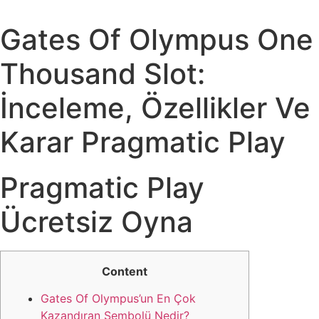
Skip
to
Gates Of Olympus One
content
Thousand Slot:
İnceleme, Özellikler Ve
Karar Pragmatic Play
Pragmatic Play
Ücretsiz Oyna
Content
Gates Of Olympus’un En Çok
Kazandıran Sembolü Nedir?