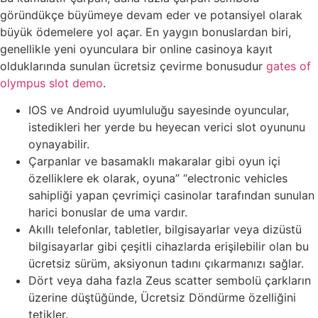
göründükçe büyümeye devam eder ve potansiyel olarak
büyük ödemelere yol açar. En yaygın bonuslardan biri,
genellikle yeni oyunculara bir online casinoya kayıt
olduklarında sunulan ücretsiz çevirme bonusudur
gates of
olympus slot demo
.
IOS ve Android uyumluluğu sayesinde oyuncular,
istedikleri her yerde bu heyecan verici slot oyununu
oynayabilir.
Çarpanlar ve basamaklı makaralar gibi oyun içi
özelliklere ek olarak, oyuna” “electronic vehicles
sahipliği yapan çevrimiçi casinolar tarafından sunulan
harici bonuslar de uma vardır.
Akıllı telefonlar, tabletler, bilgisayarlar veya dizüstü
bilgisayarlar gibi çeşitli cihazlarda erişilebilir olan bu
ücretsiz sürüm, aksiyonun tadını çıkarmanızı sağlar.
Dört veya daha fazla Zeus scatter sembolü çarkların
üzerine düştüğünde, Ücretsiz Döndürme özelliğini
tetikler.