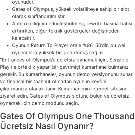
oyunudur.
Gates of Olympus, yüksek volatiliteye sahip bir slot
olarak sınıflandırılmıştır.
Ante özelliğinin etkinleştirilmesi, rewrite başına bahsi
artırırken, diğer teknik göstergeler değişmeden
kalacaktır.
Oyunun Return To Player oranı %96. 50’dir, bu weil
oyunculara yüksek bir geri dönüş sağlar.
“Entrances of Olympus’u ücretsiz oynamak için, Sensible
Play ile ortaklık yapan bir çevrimiçi kumarhane bulmanız
gerekir. Bu kumarhaneler, oyunun demo versiyonunu sunar
ve finansal bir taahhüt olmadan oyunun keyfini
çıkarmanıza olanak tanır. Kumarhanenin internet sitesini
ziyaret edin, Gates of Olympus slotunu bulun ve ücretsiz
oynamak için demo modunu seçin.
Gates Of Olympus One Thousand
Ücretsiz Nasıl Oynanır?