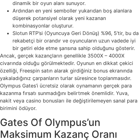
dinamik bir oyun alanı sunuyor.
Ardından en yeni semboller yukarıdan boş alanlara
düşerek potansiyel olarak yeni kazanan
kombinasyonlar oluşturur.
Slotun RTP’si (Oyuncuya Geri Dönüş) %96, 5’tir, bu da
rekabetçi bir orandır ve oyuncuların uzun vadede iyi
bir getiri elde etme şansına sahip olduğunu gösterir.
Ancak, gerçek kazançların genellikle 3500X – 4000X
civarında olduğu görülmektedir. Oyunun en dikkat çekici
özelliği, Freespin satın alarak girdiğiniz bonus ekranında
yakaladığınız çarpanların turlar süresince toplanmasıdır.
Olympus Gates’i ücretsiz olarak oynamanın gerçek para
kazanma fırsatı sunmadığını belirtmek önemlidir. Yuva,
nakit veya casino bonusları ile değiştirilemeyen sanal para
birimini ödüyor.
Gates Of Olympus’un
Maksimum Kazanç Oranı