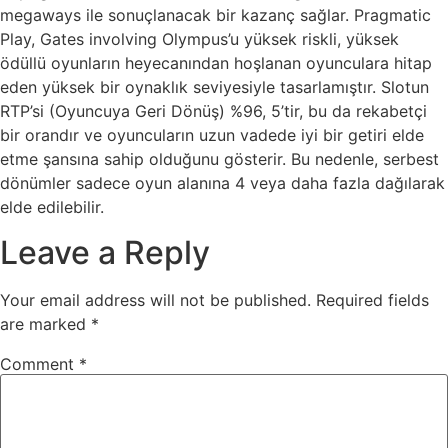
megaways ile sonuçlanacak bir kazanç sağlar. Pragmatic
Play, Gates involving Olympus’u yüksek riskli, yüksek
ödüllü oyunların heyecanından hoşlanan oyunculara hitap
eden yüksek bir oynaklık seviyesiyle tasarlamıştır. Slotun
RTP’si (Oyuncuya Geri Dönüş) %96, 5’tir, bu da rekabetçi
bir orandır ve oyuncuların uzun vadede iyi bir getiri elde
etme şansına sahip olduğunu gösterir. Bu nedenle, serbest
dönümler sadece oyun alanına 4 veya daha fazla dağılarak
elde edilebilir.
Leave a Reply
Your email address will not be published.
Required fields
are marked
*
Comment
*