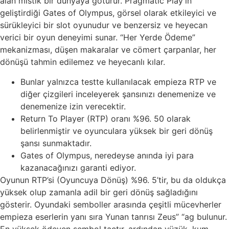
alan mistik bir dünyaya götürür. Pragmatic Play’in
geliştirdiği Gates of Olympus, görsel olarak etkileyici ve
sürükleyici bir slot oyunudur ve benzersiz ve heyecan
verici bir oyun deneyimi sunar. “Her Yerde Ödeme”
mekanizması, düşen makaralar ve cömert çarpanlar, her
dönüşü tahmin edilemez ve heyecanlı kılar.
Bunlar yalnızca testte kullanılacak empieza RTP ve
diğer çizgileri inceleyerek şansınızı denemenize ve
denemenize izin verecektir.
Return To Player (RTP) oranı %96. 50 olarak
belirlenmiştir ve oyunculara yüksek bir geri dönüş
şansı sunmaktadır.
Gates of Olympus, neredeyse anında iyi para
kazanacağınızı garanti ediyor.
Oyunun RTP’si (Oyuncuya Dönüş) %96. 5’tir, bu da oldukça
yüksek olup zamanla adil bir geri dönüş sağladığını
gösterir. Oyundaki semboller arasında çeşitli mücevherler
empieza eserlerin yanı sıra Yunan tanrısı Zeus” “ag bulunur.
En yüksek ödeyen sembol taçtır, ardından yüzük, kum