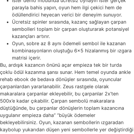
İster demo modunda ücretsiz oynayın ister gerçek
parayla bahis yapın, oyun hem ilgi çekici hem de
ödüllendirici heyecan verici bir deneyim sunuyor.
Ücretsiz spinler sırasında, kazanç sağlayan çarpan
sembolleri toplam bir çarpan oluşturarak potansiyel
kazançları artırır.
Oyun, sobre az 8 aynı ödemeli sembol ile kazanan
kombinasyonların oluştuğu 6×5 hizalanmış bir ızgara
matrisi içerir.
Bu, ardışık kazancın önünü açar empieza tek bir turda
çoklu ödül kazanma şansı sunar. Hem temel oyunda ankle
rehab ebook de bedava dönüşler sırasında, oyuncular
çarpanlardan yararlanabilir. Zeus rastgele olarak
makaralara çarpanlar ekleyebilir, bu çarpanlar 2x’ten
500x’e kadar çıkabilir. Çarpan sembolü makaralara
düştüğünde, bu çarpanlar dönüşlerin toplam kazancına
uygulanır empieza daha” “büyük ödemeler
bekleyebilirsiniz. Oyun, kazanan sembollerin ızgaradan
kaybolup yukarıdan düşen yeni sembollerle yer değiştirdiği