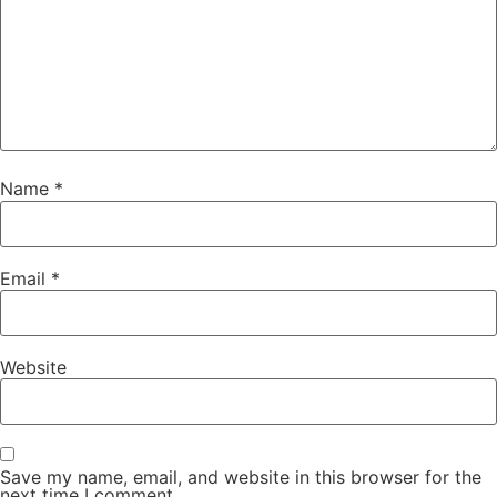
Name
*
Email
*
Website
Save my name, email, and website in this browser for the
next time I comment.