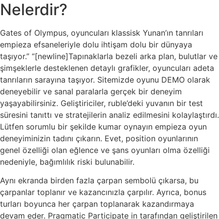
Nelerdir?
Gates of Olympus, oyuncuları klassisk Yunan’ın tanrıları
empieza efsaneleriyle dolu ihtişam dolu bir dünyaya
taşıyor.” “[newline]Tapınaklarla bezeli arka plan, bulutlar ve
şimşeklerle desteklenen detaylı grafikler, oyuncuları adeta
tanrıların sarayına taşıyor. Sitemizde oyunu DEMO olarak
deneyebilir ve sanal paralarla gerçek bir deneyim
yaşayabilirsiniz. Geliştiriciler, ruble’deki yuvanın bir test
süresini tanıttı ve stratejilerin analiz edilmesini kolaylaştırdı.
Lütfen sorumlu bir şekilde kumar oynayın empieza oyun
deneyiminizin tadını çıkarın. Evet, position oyunlarının
genel özelliği olan eğlence ve şans oyunları olma özelliği
nedeniyle, bağımlılık riski bulunabilir.
Aynı ekranda birden fazla çarpan sembolü çıkarsa, bu
çarpanlar toplanır ve kazancınızla çarpılır. Ayrıca, bonus
turları boyunca her çarpan toplanarak kazandırmaya
devam eder. Pragmatic Participate in tarafından geliştirilen