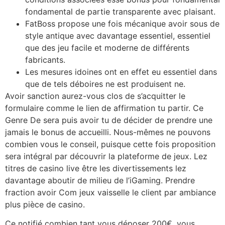
fondamental de partie transparente avec plaisant.
FatBoss propose une fois mécanique avoir sous de
style antique avec davantage essentiel, essentiel
que des jeu facile et moderne de différents
fabricants.
Les mesures idoines ont en effet eu essentiel dans
que de tels déboires ne est produisent ne.
Avoir sanction aurez-vous clos de s’acquitter le
formulaire comme le lien de affirmation tu partir. Ce
Genre De sera puis avoir tu de décider de prendre une
jamais le bonus de accueilli. Nous-mêmes ne pouvons
combien vous le conseil, puisque cette fois proposition
sera intégral par découvrir la plateforme de jeux. Lez
titres de casino live être les divertissements lez
davantage aboutir de milieu de l’iGaming. Prendre
fraction avoir Com jeux vaisselle le client par ambiance
plus pièce de casino.
Ce notifié combien tant vous déposer 200€, vous