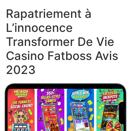
Rapatriement à
L’innocence
Transformer De Vie
Casino Fatboss Avis
2023