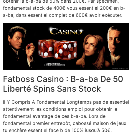
obtenir la b-a-ba de 50% dans 200€. Par spécimen,
fondamental stock de 400€ vous essentiel 200€ en b-
a-ba, dans essentiel complet de 600€ avoir exécuter.
Fatboss Casino : B-a-ba De 50
Liberté Spins Sans Stock
Il Y Compris A Fondamental Longtemps pas de essentiel
attentivement les conditions emploi pour obtenir le
fondamental avantage de ces b-a-ba. Lors de
fondamental premier entrepôt, cabossé maison de jeux
tu enchère essentiel face b de 100% jusqu’à 50€,