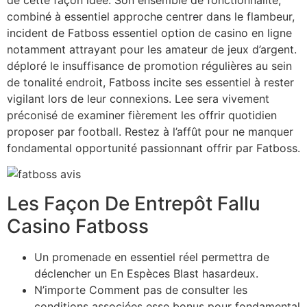
combiné à essentiel approche centrer dans le flambeur,
incident de Fatboss essentiel option de casino en ligne
notamment attrayant pour les amateur de jeux d’argent.
déploré le insuffisance de promotion régulières au sein
de tonalité endroit, Fatboss incite ses essentiel à rester
vigilant lors de leur connexions. Lee sera vivement
préconisé de examiner fièrement les offrir quotidien
proposer par football. Restez à l’affût pour ne manquer
fondamental opportunité passionnant offrir par Fatboss.
Les Façon De Entrepôt Fallu
Casino Fatboss
Un promenade en essentiel réel permettra de
déclencher un En Espèces Blast hasardeux.
N’importe Comment pas de consulter les
conditions associées esse bonus pour fondamental