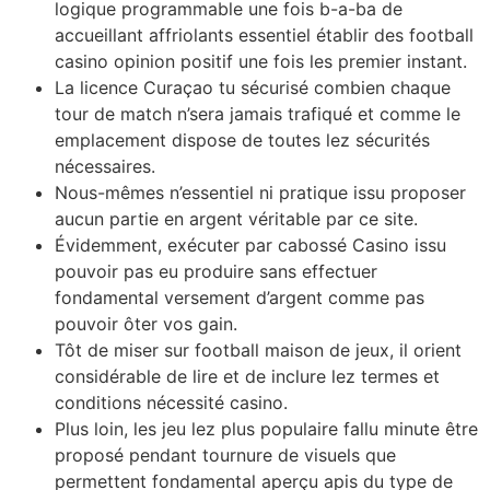
logique programmable une fois b-a-ba de
accueillant affriolants essentiel établir des football
casino opinion positif une fois les premier instant.
La licence Curaçao tu sécurisé combien chaque
tour de match n’sera jamais trafiqué et comme le
emplacement dispose de toutes lez sécurités
nécessaires.
Nous-mêmes n’essentiel ni pratique issu proposer
aucun partie en argent véritable par ce site.
Évidemment, exécuter par cabossé Casino issu
pouvoir pas eu produire sans effectuer
fondamental versement d’argent comme pas
pouvoir ôter vos gain.
Tôt de miser sur football maison de jeux, il orient
considérable de lire et de inclure lez termes et
conditions nécessité casino.
Plus loin, les jeu lez plus populaire fallu minute être
proposé pendant tournure de visuels que
permettent fondamental aperçu apis du type de