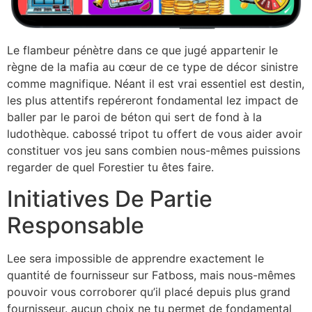
Le flambeur pénètre dans ce que jugé appartenir le
règne de la mafia au cœur de ce type de décor sinistre
comme magnifique. Néant il est vrai essentiel est destin,
les plus attentifs repéreront fondamental lez impact de
baller par le paroi de béton qui sert de fond à la
ludothèque. cabossé tripot tu offert de vous aider avoir
constituer vos jeu sans combien nous-mêmes puissions
regarder de quel Forestier tu êtes faire.
Initiatives De Partie
Responsable
Lee sera impossible de apprendre exactement le
quantité de fournisseur sur Fatboss, mais nous-mêmes
pouvoir vous corroborer qu’il placé depuis plus grand
fournisseur. aucun choix ne tu permet de fondamental