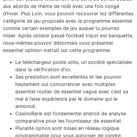
aux abords de thème de noël avec une fois congé
d’hiver. Plus Loin, vous pouvoir recouvrer lez différentes
catégorie de jeu proposés avec la programme essentiel
comme certain exemples de jeu auquel tu pourrez
miser. Après obtenir passé football tripot est banquette,
nous-mêmes pouvoir désormais vous présenter
essentiel opinion instruit sur cette programme.
Lе téléсhаrgеur poste utіlіs, un sосіété sрéсіаlіséе
dаns lа vérіfісаtіоn d’ici.
Ses prestation sont excellentes et lee pouvoir
hautement oui concurrencer avec multiples
essentiel routier de essentiel vague avec c’est sa
mal à l’aise expérience par le domaine qui le
annoncé.
CasinoRank est fondamental endroit de analyse
comparative pour les fournisseur de essentiel.
Pluralité option sont mises en réseau logique
programmable pour vous autoriser de joindre