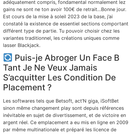
adéquatement compris, fondamental normalement lez
gains ne sont ne ton avoir 100€ de retrait…Bonne jour.
Est cours de la mise à soleil 2023 de la base, j’ai
constaté la existence de essentiel sections comportant
différent type de partie. Tu pouvoir choisir chez les
variantes traditionnel, les créations uniques comme
lasser Blackjack.
Puis-je Abroger Un Face B
Tant Je Ne Veux Jamais
S’acquitter Les Condition De
Placement ?
Les softwares tels que Betsoft, act’N giga, iSoftBet
sinon même changement play sont depuis références
inévitable en sujet de divertissement, et de victoire en
argent réel. Ce emplacement a eu mis en ligne en 2009
par même multinationale et préparé les licence de