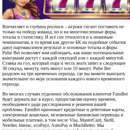
Впечатляет и глубина росписи – игроки гигант поставить не
только на победу команд, но и на многочисленные форы,
тоталы и статистику. И все сие относится и к нишевым
чемпионатам, в то время как другие БК на подобные события
дают партмаксимум результат и основные тоталы и форы.
Pulse Bet позволяет вам наблюдать, как ваши потенциальные
выигрыши растут с каждой секундой или с каждой минутой.
Ставка на гол, который пора и честь знать забит в следующие
30 секунд, минуту, пять минут или 10 минут. Pulse Bet
разделен на три временных периода, где вы можете выиграть
значительнее по мере основания каждого нового временного
периода.
Во многих случаях отделение обслуживания клиентов FansBet
будет держать вас в курсе, предоставляя оценку времени,
необходимого ради расследования и решения вашей
проблемы. FansBet принимает кредитные и дебетовые карты,
электронные кошельки, мгновенные банковские переводы и
мобильные платежи, в том числе Visa, MasterCard, Skrill,
Neteller, Interac, ecoPayz, AstroPay и MuchBetter. Мы