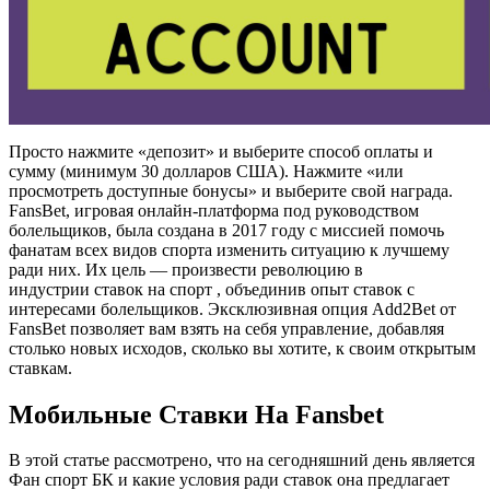
Просто нажмите «депозит» и выберите способ оплаты и
сумму (минимум 30 долларов США). Нажмите «или
просмотреть доступные бонусы» и выберите свой награда.
FansBet, игровая онлайн-платформа под руководством
болельщиков, была создана в 2017 году с миссией помочь
фанатам всех видов спорта изменить ситуацию к лучшему
ради них. Их цель — произвести революцию в
индустрии ставок на спорт , объединив опыт ставок с
интересами болельщиков. Эксклюзивная опция Add2Bet от
FansBet позволяет вам взять на себя управление, добавляя
столько новых исходов, сколько вы хотите, к своим открытым
ставкам.
Мобильные Ставки На Fansbet
В этой статье рассмотрено, что на сегодняшний день является
Фан спорт БК и какие условия ради ставок она предлагает