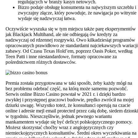
regulujących w branży kasyn netowych.
Bizzo podaje obsługę konsumenta na najwyższym szczeblu i
zwyczajny złącze, który powoduje, że nawigacja po witrynie
wydaje się nadzwyczaj łatwa.
Oczywiście wyszuka się w tym miejscu także parę eksperymentów
jak Blackjack Multihand, ale nie odbiegają ów kredyty za
nadzwyczaj od rdzennej rozgrywki. Owo kilkadziesiąt programów
opracowanych prawidłowo ze standardami najciekawszych wariacji
zabawy. Od Czasu Texas Hold’em, poprzez Oasis Poker, według
Teen Patti i inne niestandardowe, formaty opracowane za
pośrednictwem różnych dostawców.
Premia została przygotowana w taki sposób, żeby każdy mógł na
bez problemu odebrać część, na którą może samemu pozwolić.
Serwis online Bizzo Casino powstał w 2021 r. i dzięki bardzo
zwykłej i przystępnej graczowi budowie, prędko zwrócił na mojej
dziurki uwagę. Wszystko toteż, że konsultanci operują na czacie
online i adresie mejl email protected przez całą dobę, siedem dzionk
w tygodniu. Nieszczęśliwie, jednak pewnego wariantu
mankamentem wydaje się być deficyt polskojęzycznego pomocy.
Możesz skorzystać choćby wraz z anglojęzycznych czy
niemieckojęzycznych konsultantów. Średni okres wyczekiwania na