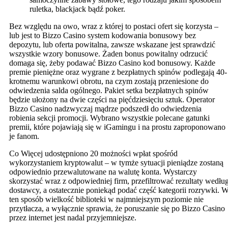
ruletka, blackjack bądź poker.
Bez względu na owo, wraz z której to postaci ofert się korzysta –
lub jest to Bizzo Casino system kodowania bonusowy bez
depozytu, lub oferta powitalna, zawsze wskazane jest sprawdzić
wszystkie wzory bonusowe. Żaden bonus powitalny odrzucić
domaga się, żeby podawać Bizzo Casino kod bonusowy. Każde
premie pieniężne oraz wygrane z bezpłatnych spinów podlegają 40-
krotnemu warunkowi obrotu, na czym zostają przeniesione do
odwiedzenia salda ogólnego. Pakiet setka bezpłatnych spinów
będzie ułożony na dwie części na pięćdziesięciu sztuk. Operator
Bizzo Casino nadzwyczaj mądrze podszedł do odwiedzenia
robienia sekcji promocji. Wybrano wszystkie polecane gatunki
premii, które pojawiają się w iGamingu i na prostu zaproponowano
je fanom.
Co Więcej udostępniono 20 możności wpłat spośród
wykorzystaniem kryptowalut – w tymże sytuacji pieniądze zostaną
odpowiednio przewalutowane na walutę konta. Wystarczy
skorzystać wraz z odpowiedniej firm, przefiltrować rezultaty wedłu
dostawcy, a ostatecznie poniekąd podać część kategorii rozrywki. 
ten sposób wielkość biblioteki w najmniejszym poziomie nie
przytłacza, a wyłącznie sprawia, że poruszanie się po Bizzo Casino
przez internet jest nadal przyjemniejsze.