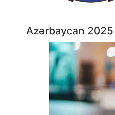
Azərbaycan 2025 Ye