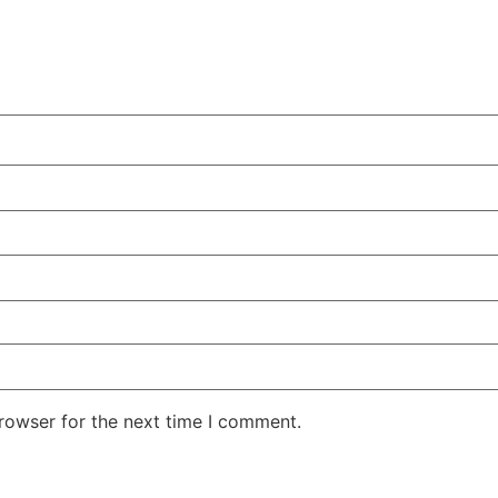
rowser for the next time I comment.