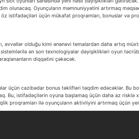
 slot oyunları sahəsində yeni nəsil dəyişiklikləri gətirəcək.
dim olunacaq. Oyunçuların məmnuniyyətini artırmaq məqsəd
, öz istifadəçiləri üçün mükafat proqramları, bonuslar və p
rı, əvvəllər olduğu kimi ənənəvi temalardan daha artıq müxtəl
 sistemlərilə ən son texnologiyalar dəyişiklikləri oyun təcr
araqlananların diqqətini çəkəcək.
lar üçün cazibədar bonus təklifləri təqdim edəcəklər. Bu bon
acaq. Bu, istifadəçilərin oyuna başlamaq üçün daha az risklə
lik proqramları ilə oyunçuların aktivliyini artırmaq üçün yeni