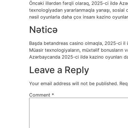
Öncəki illərdən fərqli olaraq, 2025-ci ildə Az
texnologiyadan yararlanmaqla yanaşı, sosial oy
nəsil oyunlarla daha çox insanı kazino oyunla
Nəticə
Başda betandreas casino olmaqla, 2025-ci il üç
Müasir texnologiyaların, müxtəlif bonusların 
Azərbaycanda 2025-ci ildə kazino oyunları dah
Leave a Reply
Your email address will not be published.
Req
Comment
*