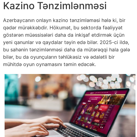
Kazino Tənzimlənməsi
Azerbaycanın onlayn kazino tənzimləməsi hələ ki, bir
qədər mürəkkəbdir. Hökumət, bu sektorda fəaliyyət
göstərən müəssisələri daha da inkişaf etdirmək üçün
yeni qanunlar və qaydalar təyin edə bilər. 2025-ci ildə,
bu sahənin tənzimlənməsi daha da mütərəqqi hala gələ
bilər, bu da oyunçuların təhlükəsiz və ədalətli bir
mühitdə oyun oynamasını təmin edəcək.