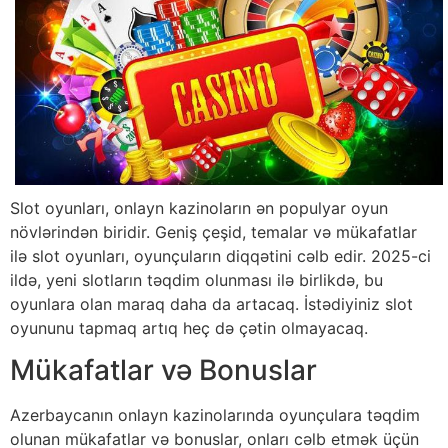
Slot oyunları, onlayn kazinoların ən populyar oyun
növlərindən biridir. Geniş çeşid, temalar və mükafatlar
ilə slot oyunları, oyunçuların diqqətini cəlb edir. 2025-ci
ildə, yeni slotların təqdim olunması ilə birlikdə, bu
oyunlara olan maraq daha da artacaq. İstədiyiniz slot
oyununu tapmaq artıq heç də çətin olmayacaq.
Mükafatlar və Bonuslar
Azerbaycanın onlayn kazinolarında oyunçulara təqdim
olunan mükafatlar və bonuslar, onları cəlb etmək üçün