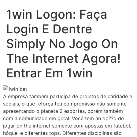
1win Logon: Faça
Login E Dentre
Simply No Jogo On
The Internet Agora!
Entrar Em 1win
A empresa também participa de projetos de caridade e
sociais, o que reforça teu compromisso não somente
apresentando o planeta 2 esportes, porém também
com a comunidade em geral. Você tem an op??o de
jogar on the internet somente com apostas em futebol,
hóquei e diferentes tops. Diferentes disciplinas são