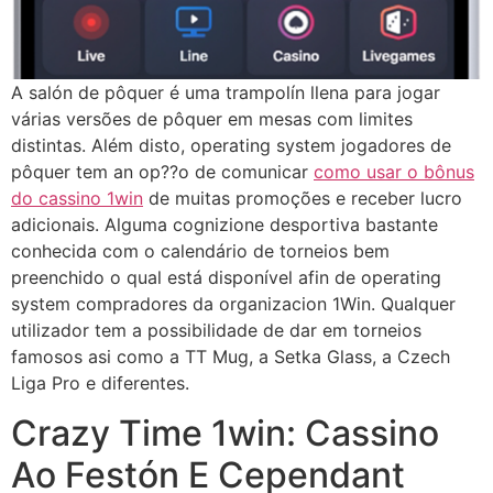
A salón de pôquer é uma trampolín llena para jogar
várias versões de pôquer em mesas com limites
distintas. Além disto, operating system jogadores de
pôquer tem an op??o de comunicar
como usar o bônus
do cassino 1win
de muitas promoções e receber lucro
adicionais. Alguma cognizione desportiva bastante
conhecida com o calendário de torneios bem
preenchido o qual está disponível afin de operating
system compradores da organizacion 1Win. Qualquer
utilizador tem a possibilidade de dar em torneios
famosos asi como a TT Mug, a Setka Glass, a Czech
Liga Pro e diferentes.
Crazy Time 1win: Cassino
Ao Festón E Cependant