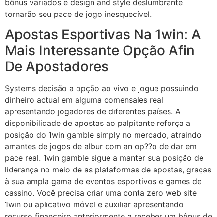
bônus variados e design and style deslumbrante
tornarão seu pace de jogo inesquecível.
Apostas Esportivas Na 1win: A
Mais Interessante Opção Afin
De Apostadores
Systems decisão a opção ao vivo e jogue possuindo
dinheiro actual em alguma comensales real
apresentando jogadores de diferentes países. A
disponibilidade de apostas ao palpitante reforça a
posição do 1win gamble simply no mercado, atraindo
amantes de jogos de albur com an op??o de dar em
pace real. 1win gamble sigue a manter sua posição de
liderança no meio de as plataformas de apostas, graças
à sua ampla gama de eventos esportivos e games de
cassino. Você precisa criar uma conta zero web site
1win ou aplicativo móvel e auxiliar apresentando
recurso financeiro anteriormente a receber um bônus de