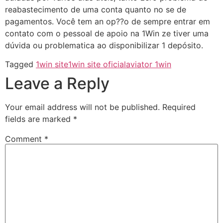
reabastecimento de uma conta quanto no se de
pagamentos. Você tem an op??o de sempre entrar em
contato com o pessoal de apoio na 1Win ze tiver uma
dúvida ou problematica ao disponibilizar 1 depósito.
Tagged
1win site
1win site oficial
aviator 1win
Leave a Reply
Your email address will not be published.
Required
fields are marked
*
Comment
*