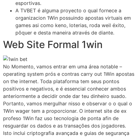
esportivas.
A TVBET é alguma proyecto o qual fornece a
organizacion 1Win possuindo apostas virtuais em
games asi como keno, loterias, roda weil éxito,
pôquer e desta maneira através de diante.
Web Site Formal 1win
No Momento, vamos entrar em uma área notable –
operating system prós e contras carry out 1Win apostas
on the internet. Toda plataforma tem seus pontos
positivos e negativos, e é essencial conhecer ambos
anteriormente a decidir onde dar teu dinheiro suado.
Portanto, vamos mergulhar nisso e observar o o qual o
1Win wager tem a proporcionar. O internet site de ex
profeso 1Win faz uso tecnologia de ponta afin de
resguardar os dados e as transações dos jogadores.
Isto inclui criptografia avançada e guias de segurança