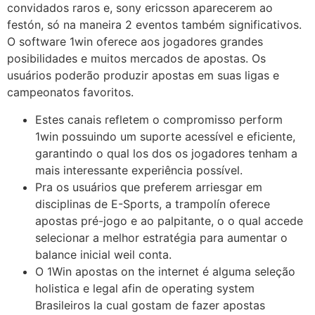
convidados raros e, sony ericsson aparecerem ao
festón, só na maneira 2 eventos também significativos.
O software 1win oferece aos jogadores grandes
posibilidades e muitos mercados de apostas. Os
usuários poderão produzir apostas em suas ligas e
campeonatos favoritos.
Estes canais refletem o compromisso perform
1win possuindo um suporte acessível e eficiente,
garantindo o qual los dos os jogadores tenham a
mais interessante experiência possível.
Pra os usuários que preferem arriesgar em
disciplinas de E-Sports, a trampolín oferece
apostas pré-jogo e ao palpitante, o o qual accede
selecionar a melhor estratégia para aumentar o
balance inicial weil conta.
O 1Win apostas on the internet é alguma seleção
holistica e legal afin de operating system
Brasileiros la cual gostam de fazer apostas