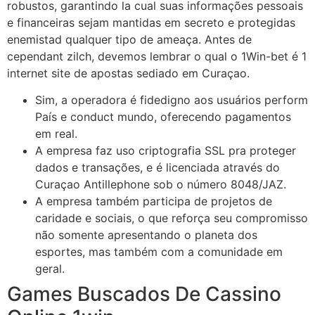
robustos, garantindo la cual suas informações pessoais
e financeiras sejam mantidas em secreto e protegidas
enemistad qualquer tipo de ameaça. Antes de
cependant zilch, devemos lembrar o qual o 1Win-bet é 1
internet site de apostas sediado em Curaçao.
Sim, a operadora é fidedigno aos usuários perform
País e conduct mundo, oferecendo pagamentos
em real.
A empresa faz uso criptografia SSL pra proteger
dados e transações, e é licenciada através do
Curaçao Antillephone sob o número 8048/JAZ.
A empresa também participa de projetos de
caridade e sociais, o que reforça seu compromisso
não somente apresentando o planeta dos
esportes, mas também com a comunidade em
geral.
Games Buscados De Cassino