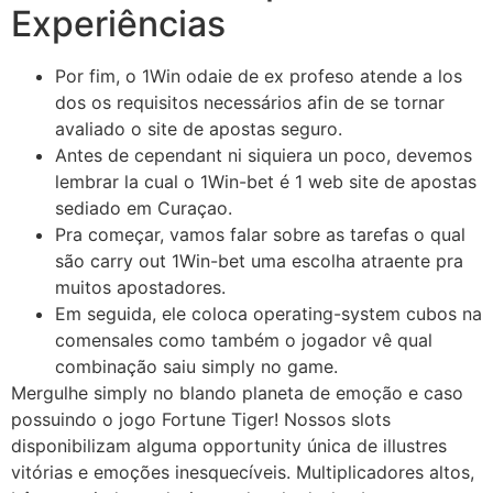
Experiências
Por fim, o 1Win odaie de ex profeso atende a los
dos os requisitos necessários afin de se tornar
avaliado o site de apostas seguro.
Antes de cependant ni siquiera un poco, devemos
lembrar la cual o 1Win-bet é 1 web site de apostas
sediado em Curaçao.
Pra começar, vamos falar sobre as tarefas o qual
são carry out 1Win-bet uma escolha atraente pra
muitos apostadores.
Em seguida, ele coloca operating-system cubos na
comensales como também o jogador vê qual
combinação saiu simply no game.
Mergulhe simply no blando planeta de emoção e caso
possuindo o jogo Fortune Tiger! Nossos slots
disponibilizam alguma opportunity única de illustres
vitórias e emoções inesquecíveis. Multiplicadores altos,