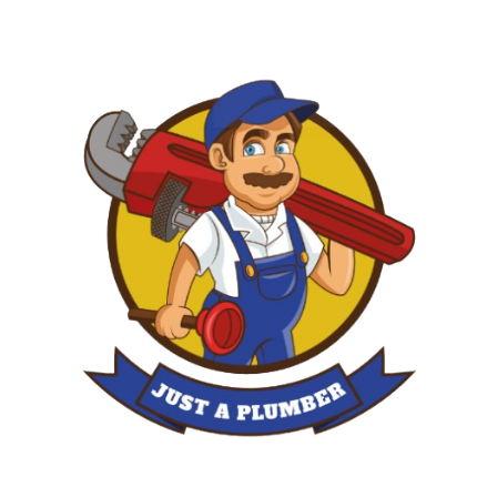
Skip
to
content