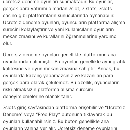
ücretsiz deneme oyunları sunmaktadır. Bu oyunlar,
gerçek para yatırımı olmadan 7slot, 7 slots, 7slots
casino gibi platformların sunucularında oynanabilir.
Ücretsiz deneme oyunları, oyuncuların platforma alışma
sürecini kolaylaştırır ve yeni kullanıcıların oyunların
mekanizmasını ve kurallarını öğrenmelerine yardımcı
olur.
Ücretsiz deneme oyunları genellikle platformun ana
oyunlarından alınmıştır. Bu oyunlar, genellikle aynı grafik
kalitesine ve oyun mekanizmasına sahiptir. Ancak, bu
oyunlarda kazanç yapamazsınız ve kazanılan para
gerçek para olarak çekilemez. Bu özellik, oyuncuların
riski almaksızın platforma alışma sürecini
deneyimlemelerine olanak tanır.
7slots giriş sayfasından platforma erişebilir ve “Ücretsiz
Deneme” veya “Free Play” butonuna tıklayarak bu
oyunları kullanabilirsiniz. Bu buton genellikle ana
oyunların yanına yer alır. Ücretsiz deneme oyunlarını