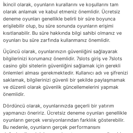
İkincil olarak, oyunların kurallarını ve koşullarını tam
olarak anlamak ve kabul etmeniz önemlidir. Ücretsiz
deneme oyunları genellikle belirli bir süre boyunca
erişilebilir olup, bu süre sonunda oyunların erişimi
kısıtlanabilir. Bu süre hakkında bilgi sahibi olmanız ve
oyunları bu süre zarfında kullanmanız önemlidir.
Üçüncü olarak, oyunlarınızın güvenliğini sağlayarak
bilgilerinizi korumanız önemlidir. 7slots giriş ve 7slots
casino gibi sitelerin güvenliğini sağlamak için gerekli
önlemleri alması gerekmektedir. Kullanıcı adı ve şifrenizi
saklamak, bilgilerinizi güvenli bir şekilde paylaşmamak
ve düzenli olarak güvenlik güncellemelerini yapmak
önemlidir.
Dördüncü olarak, oyunlarınızda geçerli bir yatırım
yapmanızı öneririz. Ücretsiz deneme oyunları genellikle
oyunların gerçek versiyonlarından farklılık gösterebilir.
Bu nedenle, oyunların gerçek performansını