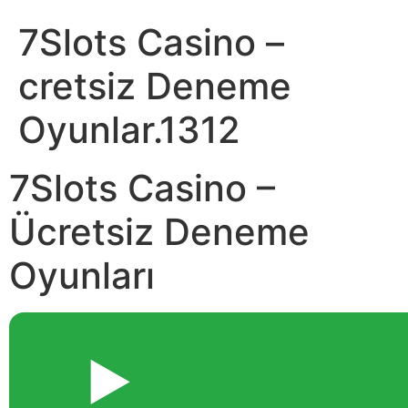
7Slots Casino –
cretsiz Deneme
Oyunlar.1312
7Slots Casino –
Ücretsiz Deneme
Oyunları
▶️