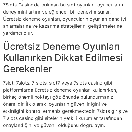
7Slots Casino’da bulunan bu slot oyunları, oyuncuların
deneyimini artırır ve eğlenceli bir deneyim sunar.
Ücretsiz deneme oyunları, oyuncuların oyunları daha iyi
anlamalarına ve kazanma stratejilerini geliştirmelerine
yardımcı olur.
Ücretsiz Deneme Oyunları
Kullanırken Dikkat Edilmesi
Gerekenler
7slot, 7slots, 7 slots, slot7 veya 7slots casino gibi
platformlarda ücretsiz deneme oyunları kullanırken,
birkaç önemli noktayı göz önünde bulundurmanız
önemlidir. İlk olarak, oyunların güvenilirliğini ve
etkinliğini kontrol etmeniz gerekmektedir. 7slots giriş ve
7 slots casino gibi sitelerin yetkili kurumlar tarafından
onaylandığını ve güvenli olduğunu doğrulayın.