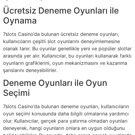
Ücretsiz Deneme Oyunları ile
Oynama
7slots Casino’da bulunan ücretsiz deneme oyunları,
kullanıcıların çeşitli slot oyunlarını deneyimlemesine
olanak tanır. Bu oyunlar genellikle yeni ve popüler slotlar
arasında yer alır. Kullanıcılar, bu oyunları kullanarak farklı
oyunların grafiklerini, oyun mekanizmasını ve kazanma
şanslarını deneyebilirler.
Deneme Oyunları ile Oyun
Seçimi
7slots Casino’da bulunan deneme oyunları, kullanıcıların
oyun seçimi konusunda daha bilgili olmalarına yardımcı
olur. Kullanıcılar, gerçek para yatırma olmadan oyunları
deneyerek, hangi oyunların onlara en uygun olduğunu