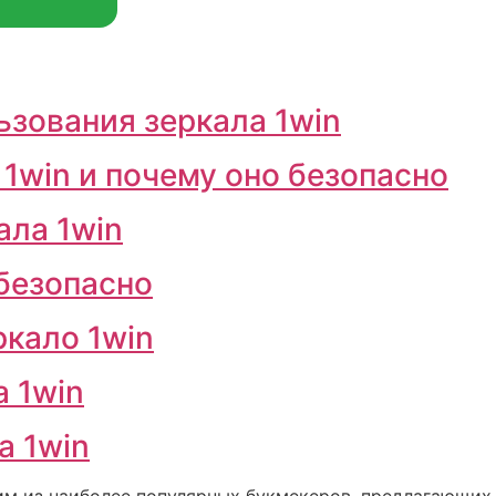
зования зеркала 1win
 1win и почему оно безопасно
ала 1win
 безопасно
ркало 1win
 1win
а 1win