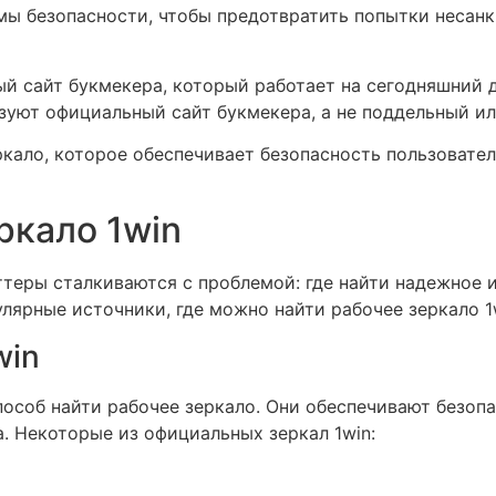
мы безопасности, чтобы предотвратить попытки несанк
ый сайт букмекера, который работает на сегодняшний д
ьзуют официальный сайт букмекера, а не поддельный и
еркало, которое обеспечивает безопасность пользовате
ркало 1win
еттеры сталкиваются с проблемой: где найти надежное 
лярные источники, где можно найти рабочее зеркало 1
win
пособ найти рабочее зеркало. Они обеспечивают безоп
а. Некоторые из официальных зеркал 1win: