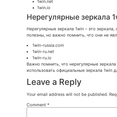
1win.net
1win.io
Нерегулярные зеркала 1
Нерегулярные зеркала 1win – это зеркала,
полезны, но важно помнить, что они не я
1win-russia.com
1win-ru.net
1win-ru.io
Важно помнить, что нерегулярные зеркала
использовать официальные зеркала 1win д
Leave a Reply
Your email address will not be published.
Req
Comment
*