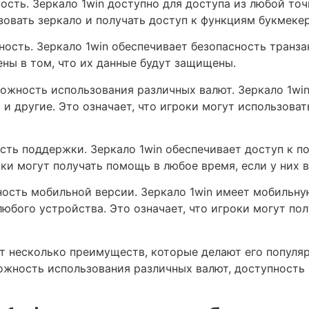
ть. Зеркало 1win доступно для доступа из любой точки
зовать зеркало и получать доступ к функциям букмекер
ость. Зеркало 1win обеспечивает безопасность транза
ены в том, что их данные будут защищены.
жность использования различных валют. Зеркало 1win
и другие. Это означает, что игроки могут использоват
ть поддержки. Зеркало 1win обеспечивает доступ к по
роки могут получать помощь в любое время, если у них
сть мобильной версии. Зеркало 1win имеет мобильну
юбого устройства. Это означает, что игроки могут пол
ет несколько преимуществ, которые делают его популя
можность использования различных валют, доступност