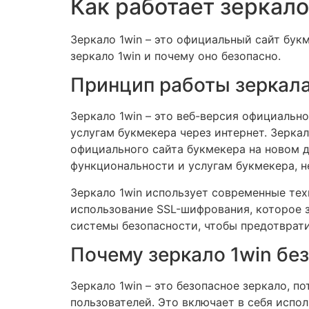
Как работает зеркало
Зеркало 1win – это официальный сайт бук
зеркало 1win и почему оно безопасно.
Принцип работы зеркала
Зеркало 1win – это веб-версия официальн
услугам букмекера через интернет. Зерка
официального сайта букмекера на новом до
функциональности и услугам букмекера, н
Зеркало 1win использует современные тех
использование SSL-шифрования, которое 
системы безопасности, чтобы предотврати
Почему зеркало 1win бе
Зеркало 1win – это безопасное зеркало, 
пользователей. Это включает в себя исп