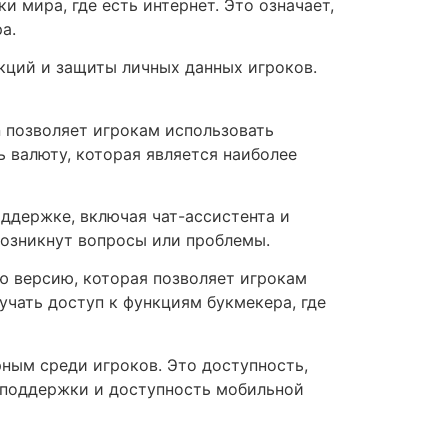
 мира, где есть интернет. Это означает,
а.
кций и защиты личных данных игроков.
 позволяет игрокам использовать
ь валюту, которая является наиболее
ддержке, включая чат-ассистента и
 возникнут вопросы или проблемы.
ю версию, которая позволяет игрокам
учать доступ к функциям букмекера, где
рным среди игроков. Это доступность,
ь поддержки и доступность мобильной