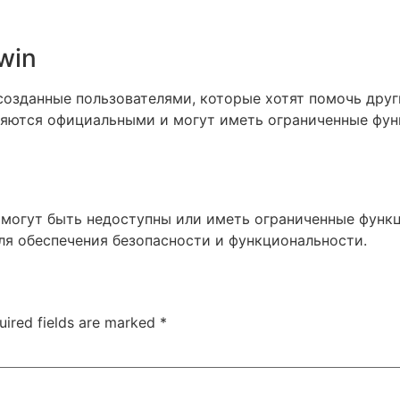
win
 созданные пользователями, которые хотят помочь дру
вляются официальными и могут иметь ограниченные фун
 могут быть недоступны или иметь ограниченные функц
ля обеспечения безопасности и функциональности.
uired fields are marked
*