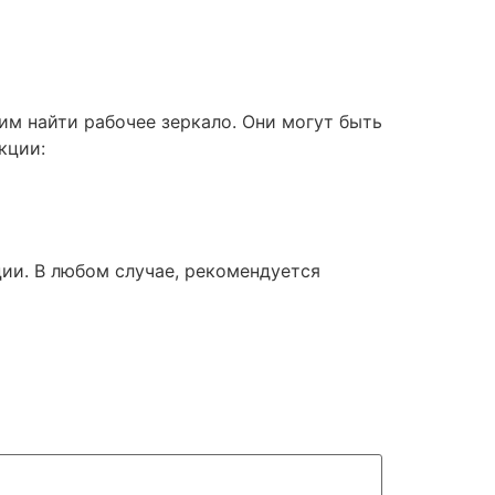
гим найти рабочее зеркало. Они могут быть
кции:
ии. В любом случае, рекомендуется