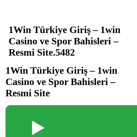
Skip
to
content
1Win Türkiye Giriş – 1win
Casino ve Spor Bahisleri –
Resmi Site.5482
1Win Türkiye Giriş – 1win
Casino ve Spor Bahisleri –
Resmi Site
▶️