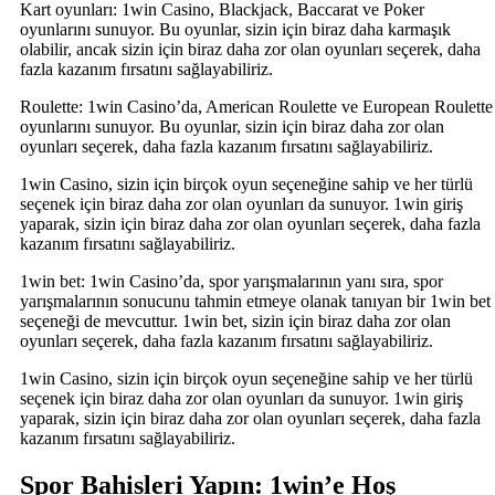
Kart oyunları: 1win Casino, Blackjack, Baccarat ve Poker
oyunlarını sunuyor. Bu oyunlar, sizin için biraz daha karmaşık
olabilir, ancak sizin için biraz daha zor olan oyunları seçerek, daha
fazla kazanım fırsatını sağlayabiliriz.
Roulette: 1win Casino’da, American Roulette ve European Roulette
oyunlarını sunuyor. Bu oyunlar, sizin için biraz daha zor olan
oyunları seçerek, daha fazla kazanım fırsatını sağlayabiliriz.
1win Casino, sizin için birçok oyun seçeneğine sahip ve her türlü
seçenek için biraz daha zor olan oyunları da sunuyor. 1win giriş
yaparak, sizin için biraz daha zor olan oyunları seçerek, daha fazla
kazanım fırsatını sağlayabiliriz.
1win bet: 1win Casino’da, spor yarışmalarının yanı sıra, spor
yarışmalarının sonucunu tahmin etmeye olanak tanıyan bir 1win bet
seçeneği de mevcuttur. 1win bet, sizin için biraz daha zor olan
oyunları seçerek, daha fazla kazanım fırsatını sağlayabiliriz.
1win Casino, sizin için birçok oyun seçeneğine sahip ve her türlü
seçenek için biraz daha zor olan oyunları da sunuyor. 1win giriş
yaparak, sizin için biraz daha zor olan oyunları seçerek, daha fazla
kazanım fırsatını sağlayabiliriz.
Spor Bahisleri Yapın: 1win’e Hoş