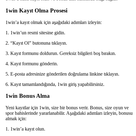
1win Kayıt Olma Prosesi
1win’a kayıt olmak için aşağıdaki adımları izleyin:
1. 1win’un resmi sitesine gidin.
2. “Kayıt Ol” butonuna tıklayın.
3. Kayıt formunu doldurun. Gereksiz bilgileri boş bırakın.
4. Kayıt formunu gönderin.
5. E-posta adresinize gönderilen doğrulama linkine tıklayın.
6. Kayıt tamamlandığında, 1win giriş yapabilirsiniz.
1win Bonus Alma
Yeni kayıtlar için 1win, size bir bonus verir. Bonus, size oyun ve
spor bahislerinde yararlanabilir. Aşağıdaki adımları izleyin, bonusu
almak için:
1. 1win’a kayıt olun.