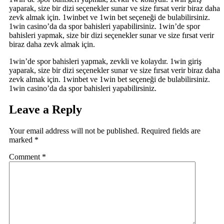
yaparak, size bir dizi seçenekler sunar ve size fırsat verir biraz daha
zevk almak için. 1winbet ve 1win bet seçeneği de bulabilirsiniz.
1win casino’da da spor bahisleri yapabilirsiniz. 1win’de spor
bahisleri yapmak, size bir dizi seçenekler sunar ve size fırsat verir
biraz daha zevk almak için.
1win’de spor bahisleri yapmak, zevkli ve kolaydır. 1win giriş
yaparak, size bir dizi seçenekler sunar ve size fırsat verir biraz daha
zevk almak için. 1winbet ve 1win bet seçeneği de bulabilirsiniz.
1win casino’da da spor bahisleri yapabilirsiniz.
Leave a Reply
Your email address will not be published.
Required fields are
marked
*
Comment
*