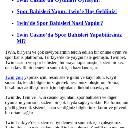
Spor Bahisleri Yapın: 1win’e Hoş Geldiniz!
1win’de Spor Bahisleri Nasıl Yapılır?
1win Casino’da Spor Bahisleri Yapabilirsiniz
Mi?
1Win, bir yeni ve çok seviyorlarının tercih edilen bir online oyun ve
spor bahis platformu, Türkiye’de de yaygın hale gelmiştir. 1winbet,
1win casino ve spor bahisleri, bir araya toplanmıştır, sizleri bir kez
daha keyifli bir deneyim sunmak için hazırlanmıştır.
1win giriş
yapmak için, resmi site’e gidin ve kayıt olun. Kayıt
sırasında, kendi bilgilerinizi girerek hesabınızı oluşturun. Sonra,
hesabınızı aktifleştirmek için doğrulama linkini onaylayın.
1win’de, 1vin ve 1win casino oyunları, spor bahisleri ve diğer
oyunların yanı sıra, sizlere bir çok fayda sağlayacaktır. Platformunu
güçlü güvenlik sistemi, sizin verdiğiniz bilgilerinizi korur ve güvenli
bir ortam sağlar.
1win Türkiye’de, sizlere en iyi deneyim sunmak için çalışıyoruz.
1win giriş yaparak, sizlerle birlikte bir yoluruz. Keyifli oynayın ve