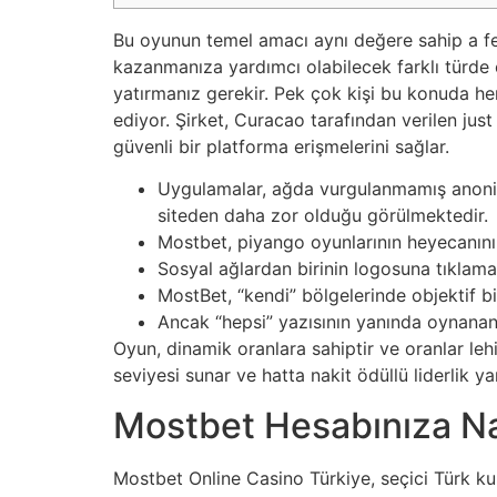
Bu oyunun temel amacı aynı değere sahip a few
kazanmanıza yardımcı olabilecek farklı türde 
yatırmanız gerekir. Pek çok kişi bu konuda he
ediyor. Şirket, Curacao tarafından verilen jus
güvenli bir platforma erişmelerini sağlar.
Uygulamalar, ağda vurgulanmamış anonim k
siteden daha zor olduğu görülmektedir.
Mostbet, piyango oyunlarının heyecanını
Sosyal ağlardan birinin logosuna tıklaman
MostBet, “kendi” bölgelerinde objektif bi
Ancak “hepsi” yazısının yanında oynanan 
Oyun, dinamik oranlara sahiptir ve oranlar lehi
seviyesi sunar ve hatta nakit ödüllü liderlik y
Mostbet Hesabınıza Nası
Mostbet Online Casino Türkiye, seçici Türk kum