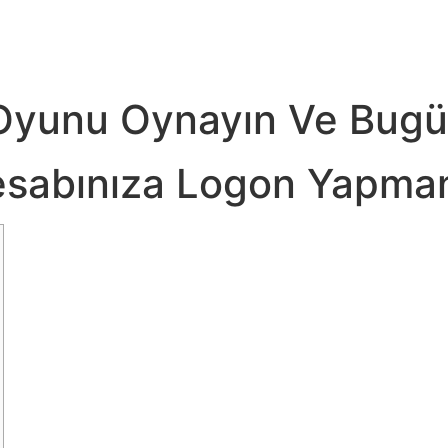
Oyunu Oynayın Ve Bugü
sabınıza Logon Yapmanı