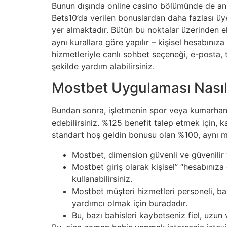
Bunun dışında online casino bölümünde de anla
Bets10’da verilen bonuslardan daha fazlası üy
yer almaktadır. Bütün bu noktalar üzerinden el
aynı kurallara göre yapılır – kişisel hesabını
hizmetleriyle canlı sohbet seçeneği, e-posta, 
şekilde yardım alabilirsiniz.
Mostbet Uygulaması Nasıl
Bundan sonra, işletmenin spor veya kumarhane
edebilirsiniz. %125 benefit talep etmek için, 
standart hoş geldin bonusu olan %100, aynı min
Mostbet, dimension güvenli ve güvenilir
Mostbet giriş olarak kişisel” “hesabınıza
kullanabilirsiniz.
Mostbet müşteri hizmetleri personeli, bah
yardımcı olmak için buradadır.
Bu, bazı bahisleri kaybetseniz fiel, uzu