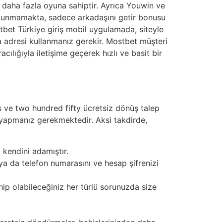
 daha fazla oyuna sahiptir. Ayrıca Youwin ve
bulunmamakta, sadece arkadaşını getir bonusu
stbet Türkiye giriş mobil uygulamada, siteyle
ta adresi kullanmanız gerekir. Mostbet müşteri
ılığıyla iletişime geçerek hızlı ve basit bir
 ve two hundred fifty ücretsiz dönüş talep
m yapmanız gerekmektedir. Aksi takdirde,
kendini adamıştır.
 ya da telefon numarasını ve hesap şifrenizi
hip olabileceğiniz her türlü sorunuzda size