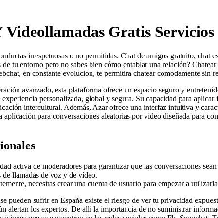
 Videollamadas Gratis Servicios
onductas irrespetuosas o no permitidas. Chat de amigos gratuito, chat 
as de tu entorno pero no sabes bien cómo entablar una relación? Chatear
bchat, en constante evolucion, te permitira chatear comodamente sin reg
ración avanzado, esta plataforma ofrece un espacio seguro y entretenid
 experiencia personalizada, global y segura. Su capacidad para aplicar f
cación intercultural. Además, Azar ofrece una interfaz intuitiva y carac
a aplicación para conversaciones aleatorias por video diseñada para co
ionales
dad activa de moderadores para garantizar que las conversaciones sean 
s de llamadas de voz y de vídeo.
ntemente, necesitas crear una cuenta de usuario para empezar a utilizarl
 se pueden sufrir en España existe el riesgo de ver tu privacidad expue
n alertan los expertos. De allí la importancia de no suministrar inform
caciones que se encuentran en las redes sociales como Fb, Snapchat, Twit