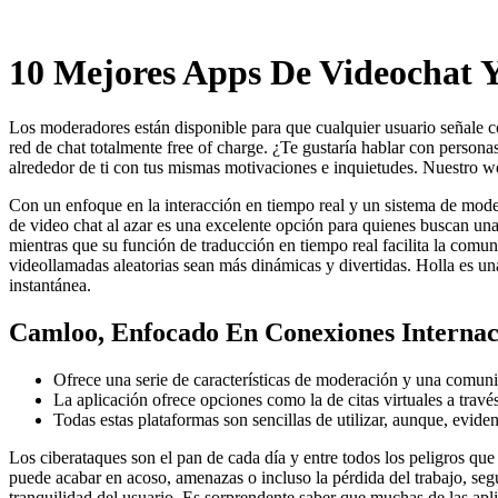
Skip
to
content
10 Mejores Apps De Videochat Y
Los moderadores están disponible para que cualquier usuario señale c
red de chat totalmente free of charge. ¿Te gustaría hablar con person
alrededor de ti con tus mismas motivaciones e inquietudes. Nuestro we
Con un enfoque en la interacción en tiempo real y un sistema de mode
de video chat al azar es una excelente opción para quienes buscan una
mientras que su función de traducción en tiempo real facilita la comuni
videollamadas aleatorias sean más dinámicas y divertidas. Holla es un
instantánea.
Camloo, Enfocado En Conexiones Internac
Ofrece una serie de características de moderación y una comuni
La aplicación ofrece opciones como la de citas virtuales a travé
Todas estas plataformas son sencillas de utilizar, aunque, evide
Los ciberataques son el pan de cada día y entre todos los peligros que
puede acabar en acoso, amenazas o incluso la pérdida del trabajo, segú
tranquilidad del usuario. Es sorprendente saber que muchas de las apli