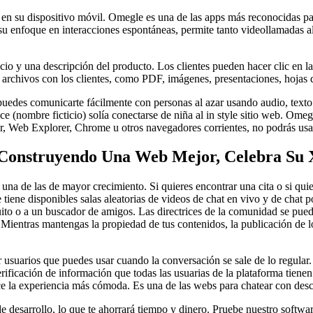
r en su dispositivo móvil. Omegle es una de las apps más reconocidas p
enfoque en interacciones espontáneas, permite tanto videollamadas al a
o y una descripción del producto. Los clientes pueden hacer clic en la f
 archivos con los clientes, como PDF, imágenes, presentaciones, hojas d
puedes comunicarte fácilmente con personas al azar usando audio, texto
e (nombre ficticio) solía conectarse de niña al in style sitio web. Omeg
, Web Explorer, Chrome u otros navegadores corrientes, no podrás usar
 Construyendo Una Web Mejor, Celebra Su 
a de las de mayor crecimiento. Si quieres encontrar una cita o si quiere
 tiene disponibles salas aleatorias de videos de chat en vivo y de chat 
gratuito o a un buscador de amigos. Las directrices de la comunidad se pu
Mientras mantengas la propiedad de tus contenidos, la publicación de lo
suarios que puedes usar cuando la conversación se sale de lo regular. L
ificación de información que todas las usuarias de la plataforma tienen
e la experiencia más cómoda. Es una de las webs para chatear con des
e desarrollo, lo que te ahorrará tiempo y dinero. Pruebe nuestro softw