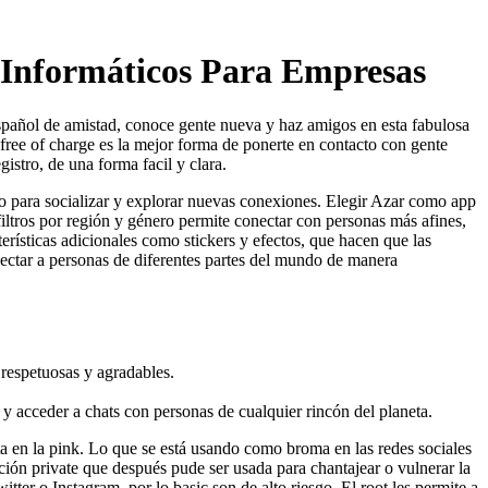
 Informáticos Para Empresas
español de amistad, conoce gente nueva y haz amigos en esta fabulosa
 free of charge es la mejor forma de ponerte en contacto con gente
istro, de una forma facil y clara.
o para socializar y explorar nuevas conexiones. Elegir Azar como app
iltros por región y género permite conectar con personas más afines,
terísticas adicionales como stickers y efectos, que hacen que las
nectar a personas de diferentes partes del mundo de manera
respetuosas y agradables.
a y acceder a chats con personas de cualquier rincón del planeta.
sta en la pink. Lo que se está usando como broma en las redes sociales
ación private que después pude ser usada para chantajear o vulnerar la
ter o Instagram, por lo basic son de alto riesgo. El root les permite a