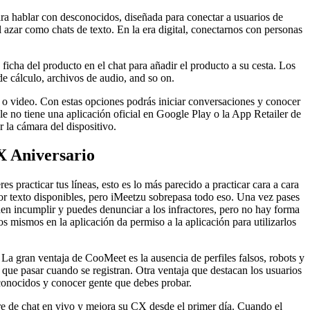
ara hablar con desconocidos, diseñada para conectar a usuarios de
zar como chats de texto. En la era digital, conectarnos con personas
icha del producto en el chat para añadir el producto a su cesta. Los
e cálculo, archivos de audio, and so on.
 o video. Con estas opciones podrás iniciar conversaciones y conocer
le no tiene una aplicación oficial en Google Play o la App Retailer de
 la cámara del dispositivo.
X Aniversario
s practicar tus líneas, esto es lo más parecido a practicar cara a cara
por texto disponibles, pero iMeetzu sobrepasa todo eso. Una vez pases
eden incumplir y puedes denunciar a los infractores, pero no hay forma
s mismos en la aplicación da permiso a la aplicación para utilizarlos
a gran ventaja de CooMeet es la ausencia de perfiles falsos, robots y
 que pasar cuando se registran. Otra ventaja que destacan los usuarios
conocidos y conocer gente que debes probar.
are de chat en vivo y mejora su CX desde el primer día. Cuando el