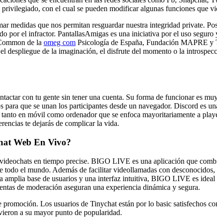
 privilegiado, con el cual se pueden modificar algunas funciones que vie
ar medidas que nos permitan resguardar nuestra integridad private. Pos
o por el infractor. PantallasAmigas es una iniciativa por el uso seguro 
o Common de la
omeg com
Psicología de España, Fundación MAPRE y Twi
, el despliegue de la imaginación, el disfrute del momento o la introspe
ontactar con tu gente sin tener una cuenta. Su forma de funcionar es muy
s para que se unan los participantes desde un navegador. Discord es un
s tanto en móvil como ordenador que se enfoca mayoritariamente a playe
rencias te dejarás de complicar la vida.
Chat Web En Vivo?
 y videochats en tiempo precise. BIGO LIVE es una aplicación que combi
 de todo el mundo. Además de facilitar videollamadas con desconocidos,
una amplia base de usuarios y una interfaz intuitiva, BIGO LIVE es idea
mientas de moderación aseguran una experiencia dinámica y segura.
e promoción. Los usuarios de Tinychat están por lo basic satisfechos con
vieron a su mayor punto de popularidad.