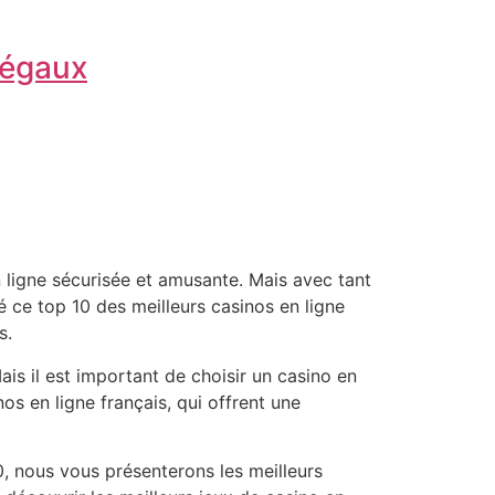
Légaux
n ligne sécurisée et amusante. Mais avec tant
éé ce top 10 des meilleurs casinos en ligne
s.
Mais il est important de choisir un casino en
os en ligne français, qui offrent une
, nous vous présenterons les meilleurs