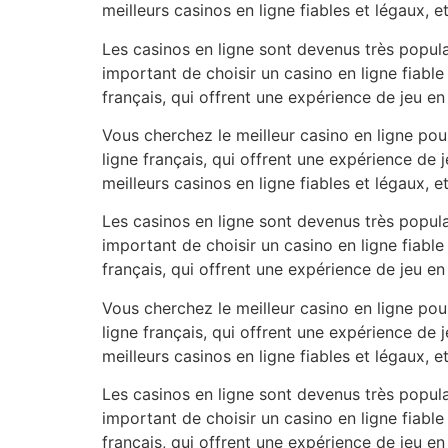
meilleurs casinos en ligne fiables et légaux, e
Les casinos en ligne sont devenus très popula
important de choisir un casino en ligne fiable
français, qui offrent une expérience de jeu en
Vous cherchez le meilleur casino en ligne pou
ligne français, qui offrent une expérience de 
meilleurs casinos en ligne fiables et légaux, e
Les casinos en ligne sont devenus très popula
important de choisir un casino en ligne fiable
français, qui offrent une expérience de jeu en
Vous cherchez le meilleur casino en ligne pou
ligne français, qui offrent une expérience de 
meilleurs casinos en ligne fiables et légaux, e
Les casinos en ligne sont devenus très popula
important de choisir un casino en ligne fiable
français, qui offrent une expérience de jeu en