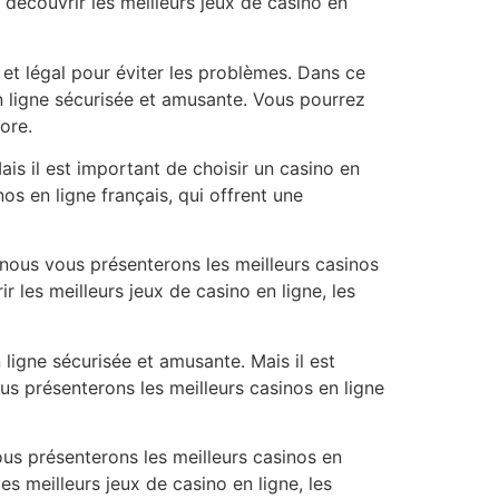
 découvrir les meilleurs jeux de casino en
e et légal pour éviter les problèmes. Dans ce
en ligne sécurisée et amusante. Vous pourrez
core.
Mais il est important de choisir un casino en
os en ligne français, qui offrent une
 nous vous présenterons les meilleurs casinos
 les meilleurs jeux de casino en ligne, les
ligne sécurisée et amusante. Mais il est
ous présenterons les meilleurs casinos en ligne
ous présenterons les meilleurs casinos en
es meilleurs jeux de casino en ligne, les