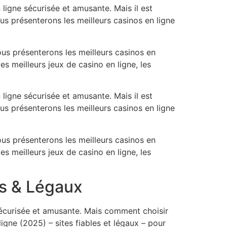
ligne sécurisée et amusante. Mais il est
ous présenterons les meilleurs casinos en ligne
ous présenterons les meilleurs casinos en
es meilleurs jeux de casino en ligne, les
ligne sécurisée et amusante. Mais il est
ous présenterons les meilleurs casinos en ligne
ous présenterons les meilleurs casinos en
es meilleurs jeux de casino en ligne, les
es & Légaux
 sécurisée et amusante. Mais comment choisir
ligne (2025) – sites fiables et légaux – pour