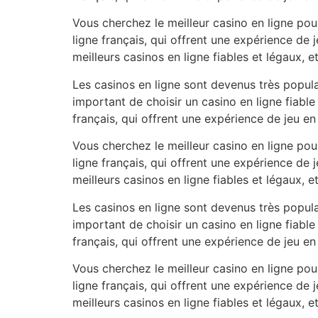
Vous cherchez le meilleur casino en ligne pou
ligne français, qui offrent une expérience de 
meilleurs casinos en ligne fiables et légaux, e
Les casinos en ligne sont devenus très popula
important de choisir un casino en ligne fiable
français, qui offrent une expérience de jeu en
Vous cherchez le meilleur casino en ligne pou
ligne français, qui offrent une expérience de 
meilleurs casinos en ligne fiables et légaux, e
Les casinos en ligne sont devenus très popula
important de choisir un casino en ligne fiable
français, qui offrent une expérience de jeu en
Vous cherchez le meilleur casino en ligne pou
ligne français, qui offrent une expérience de 
meilleurs casinos en ligne fiables et légaux, e