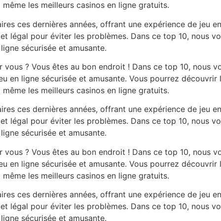
t même les meilleurs casinos en ligne gratuits.
ires ces dernières années, offrant une expérience de jeu en 
 et légal pour éviter les problèmes. Dans ce top 10, nous v
 ligne sécurisée et amusante.
r vous ? Vous êtes au bon endroit ! Dans ce top 10, nous v
jeu en ligne sécurisée et amusante. Vous pourrez découvrir l
t même les meilleurs casinos en ligne gratuits.
ires ces dernières années, offrant une expérience de jeu en 
 et légal pour éviter les problèmes. Dans ce top 10, nous v
 ligne sécurisée et amusante.
r vous ? Vous êtes au bon endroit ! Dans ce top 10, nous v
jeu en ligne sécurisée et amusante. Vous pourrez découvrir l
t même les meilleurs casinos en ligne gratuits.
ires ces dernières années, offrant une expérience de jeu en 
 et légal pour éviter les problèmes. Dans ce top 10, nous v
 ligne sécurisée et amusante.