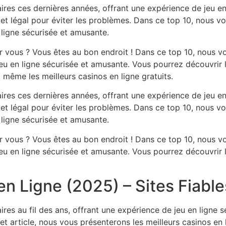
ires ces dernières années, offrant une expérience de jeu en 
 et légal pour éviter les problèmes. Dans ce top 10, nous v
 ligne sécurisée et amusante.
r vous ? Vous êtes au bon endroit ! Dans ce top 10, nous v
jeu en ligne sécurisée et amusante. Vous pourrez découvrir l
t même les meilleurs casinos en ligne gratuits.
ires ces dernières années, offrant une expérience de jeu en 
 et légal pour éviter les problèmes. Dans ce top 10, nous v
 ligne sécurisée et amusante.
r vous ? Vous êtes au bon endroit ! Dans ce top 10, nous v
jeu en ligne sécurisée et amusante. Vous pourrez découvrir l
en Ligne (2025) – Sites Fiabl
ires au fil des ans, offrant une expérience de jeu en ligne
et article, nous vous présenterons les meilleurs casinos en 