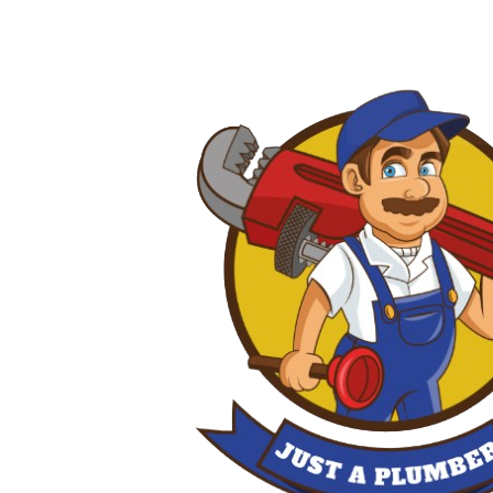
Skip
to
content