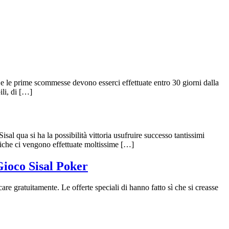
 e le prime scommesse devono esserci effettuate entro 30 giorni dalla
ili, di […]
sal qua si ha la possibilità vittoria usufruire successo tantissimi
tiche ci vengono effettuate moltissime […]
ioco Sisal Poker
 gratuitamente. Le offerte speciali di hanno fatto sì che si creasse