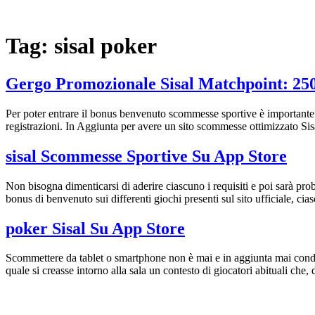
Skip
to
content
Tag:
sisal poker
Gergo Promozionale Sisal Matchpoint: 250
Per poter entrare il bonus benvenuto scommesse sportive è importante e
registrazioni. In Aggiunta per avere un sito scommesse ottimizzato Sis
‎sisal Scommesse Sportive Su App Store
Non bisogna dimenticarsi di aderire ciascuno i requisiti e poi sarà prob
bonus di benvenuto sui differenti giochi presenti sul sito ufficiale, 
‎poker Sisal Su App Store
Scommettere da tablet o smartphone non è mai e in aggiunta mai cond
quale si creasse intorno alla sala un contesto di giocatori abituali che, 