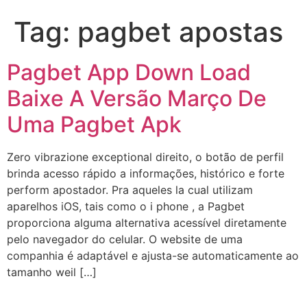
Tag:
pagbet apostas
Pagbet App Down Load
Baixe A Versão Março De
Uma Pagbet Apk
Zero vibrazione exceptional direito, o botão de perfil
brinda acesso rápido a informações, histórico e forte
perform apostador. Pra aqueles la cual utilizam
aparelhos iOS, tais como o i phone , a Pagbet
proporciona alguma alternativa acessível diretamente
pelo navegador do celular. O website de uma
companhia é adaptável e ajusta-se automaticamente ao
tamanho weil […]