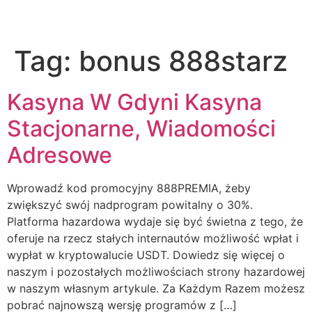
Skip
to
content
Tag:
bonus 888starz
Kasyna W Gdyni Kasyna
Stacjonarne, Wiadomości
Adresowe
Wprowadź kod promocyjny 888PREMIA, żeby
zwiększyć swój nadprogram powitalny o 30%.
Platforma hazardowa wydaje się być świetna z tego, że
oferuje na rzecz stałych internautów możliwość wpłat i
wypłat w kryptowalucie USDT. Dowiedz się więcej o
naszym i pozostałych możliwościach strony hazardowej
w naszym własnym artykule. Za Każdym Razem możesz
pobrać najnowszą wersję programów z […]