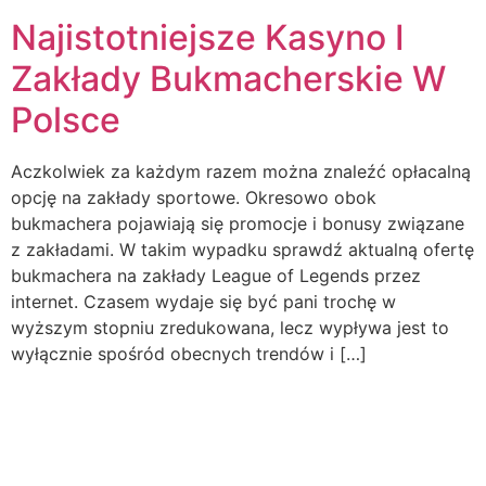
Najistotniejsze Kasyno I
Zakłady Bukmacherskie W
Polsce
Aczkolwiek za każdym razem można znaleźć opłacalną
opcję na zakłady sportowe. Okresowo obok
bukmachera pojawiają się promocje i bonusy związane
z zakładami. W takim wypadku sprawdź aktualną ofertę
bukmachera na zakłady League of Legends przez
internet. Czasem wydaje się być pani trochę w
wyższym stopniu zredukowana, lecz wypływa jest to
wyłącznie spośród obecnych trendów i […]