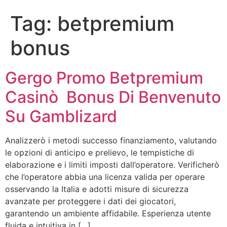
Tag:
betpremium
bonus
Gergo Promo Betpremium
Casinò ️ Bonus Di Benvenuto
Su Gamblizard
Analizzerò i metodi successo finanziamento, valutando
le opzioni di anticipo e prelievo, le tempistiche di
elaborazione e i limiti imposti dall’operatore. Verificherò
che l’operatore abbia una licenza valida per operare
osservando la Italia e adotti misure di sicurezza
avanzate per proteggere i dati dei giocatori,
garantendo un ambiente affidabile. Esperienza utente
fluida e intuitiva in […]