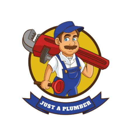
Skip
to
content