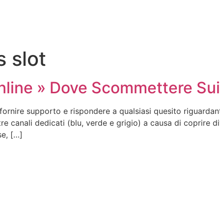
 slot
line » Dove Scommettere Sui 
 fornire supporto e rispondere a qualsiasi quesito riguardante
 canali dedicati (blu, verde e grigio) a causa di coprire div
e, […]