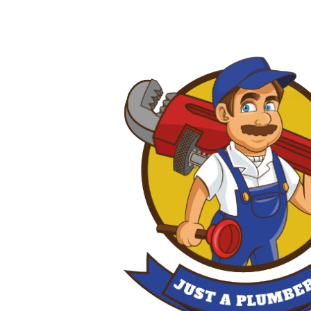
Skip
to
content