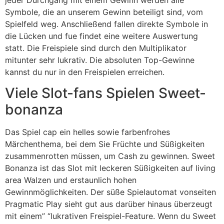
jeder Durchgang mit einem Gewinn werden alle
Symbole, die an unserem Gewinn beteiligt sind, vom
Spielfeld weg. Anschließend fallen direkte Symbole in
die Lücken und fue findet eine weitere Auswertung
statt. Die Freispiele sind durch den Multiplikator
mitunter sehr lukrativ. Die absoluten Top-Gewinne
kannst du nur in den Freispielen erreichen.
Viele Slot-fans Spielen Sweet-
bonanza
Das Spiel cap ein helles sowie farbenfrohes
Märchenthema, bei dem Sie Früchte und Süßigkeiten
zusammenrotten müssen, um Cash zu gewinnen. Sweet
Bonanza ist das Slot mit leckeren Süßigkeiten auf living
area Walzen und erstaunlich hohen
Gewinnmöglichkeiten. Der süße Spielautomat vonseiten
Pragmatic Play sieht gut aus darüber hinaus überzeugt
mit einem” “lukrativen Freispiel-Feature. Wenn du Sweet