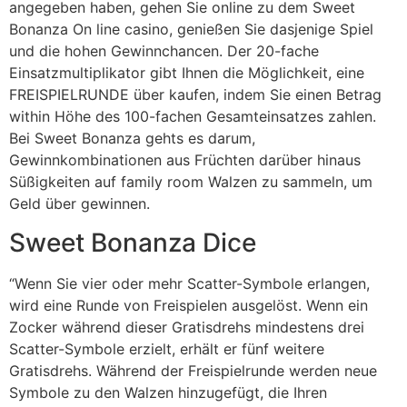
angegeben haben, gehen Sie online zu dem Sweet
Bonanza On line casino, genießen Sie dasjenige Spiel
und die hohen Gewinnchancen. Der 20-fache
Einsatzmultiplikator gibt Ihnen die Möglichkeit, eine
FREISPIELRUNDE über kaufen, indem Sie einen Betrag
within Höhe des 100-fachen Gesamteinsatzes zahlen.
Bei Sweet Bonanza gehts es darum,
Gewinnkombinationen aus Früchten darüber hinaus
Süßigkeiten auf family room Walzen zu sammeln, um
Geld über gewinnen.
Sweet Bonanza Dice
“Wenn Sie vier oder mehr Scatter-Symbole erlangen,
wird eine Runde von Freispielen ausgelöst. Wenn ein
Zocker während dieser Gratisdrehs mindestens drei
Scatter-Symbole erzielt, erhält er fünf weitere
Gratisdrehs. Während der Freispielrunde werden neue
Symbole zu den Walzen hinzugefügt, die Ihren