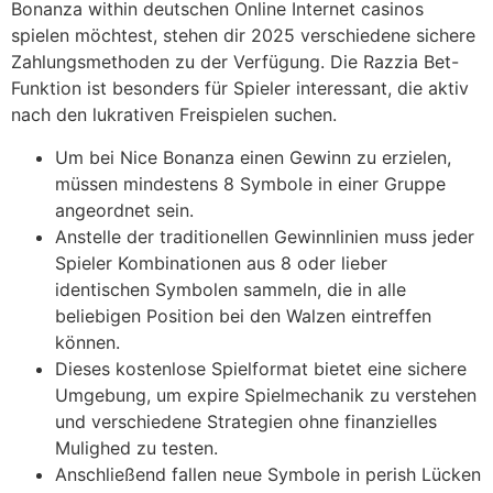
Bonanza within deutschen Online Internet casinos
spielen möchtest, stehen dir 2025 verschiedene sichere
Zahlungsmethoden zu der Verfügung. Die Razzia Bet-
Funktion ist besonders für Spieler interessant, die aktiv
nach den lukrativen Freispielen suchen.
Um bei Nice Bonanza einen Gewinn zu erzielen,
müssen mindestens 8 Symbole in einer Gruppe
angeordnet sein.
Anstelle der traditionellen Gewinnlinien muss jeder
Spieler Kombinationen aus 8 oder lieber
identischen Symbolen sammeln, die in alle
beliebigen Position bei den Walzen eintreffen
können.
Dieses kostenlose Spielformat bietet eine sichere
Umgebung, um expire Spielmechanik zu verstehen
und verschiedene Strategien ohne finanzielles
Mulighed zu testen.
Anschließend fallen neue Symbole in perish Lücken