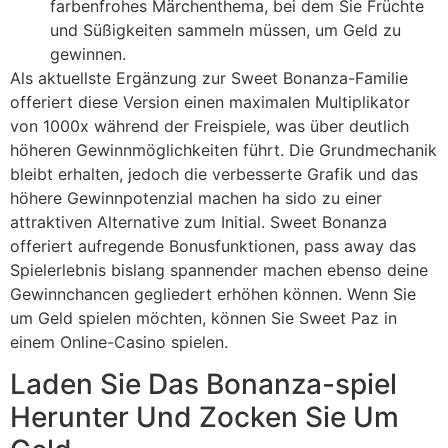
farbenfrohes Märchenthema, bei dem Sie Früchte
und Süßigkeiten sammeln müssen, um Geld zu
gewinnen.
Als aktuellste Ergänzung zur Sweet Bonanza-Familie
offeriert diese Version einen maximalen Multiplikator
von 1000x während der Freispiele, was über deutlich
höheren Gewinnmöglichkeiten führt. Die Grundmechanik
bleibt erhalten, jedoch die verbesserte Grafik und das
höhere Gewinnpotenzial machen ha sido zu einer
attraktiven Alternative zum Initial. Sweet Bonanza
offeriert aufregende Bonusfunktionen, pass away das
Spielerlebnis bislang spannender machen ebenso deine
Gewinnchancen gegliedert erhöhen können. Wenn Sie
um Geld spielen möchten, können Sie Sweet Paz in
einem Online-Casino spielen.
Laden Sie Das Bonanza-spiel
Herunter Und Zocken Sie Um