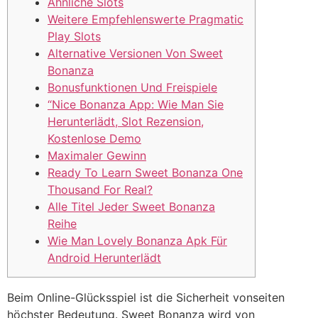
Ähnliche Slots
Weitere Empfehlenswerte Pragmatic
Play Slots
Alternative Versionen Von Sweet
Bonanza
Bonusfunktionen Und Freispiele
“Nice Bonanza App: Wie Man Sie
Herunterlädt, Slot Rezension,
Kostenlose Demo
Maximaler Gewinn
Ready To Learn Sweet Bonanza One
Thousand For Real?
Alle Titel Jeder Sweet Bonanza
Reihe
Wie Man Lovely Bonanza Apk Für
Android Herunterlädt
Beim Online-Glücksspiel ist die Sicherheit vonseiten
höchster Bedeutung. Sweet Bonanza wird von