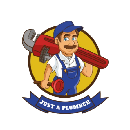
Skip
to
content