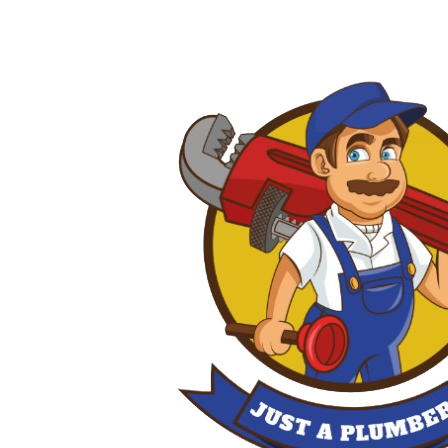
Skip
to
content