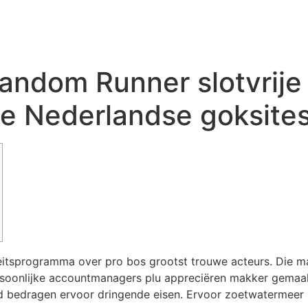
andom Runner slotvrije 
le Nederlandse goksite
liteitsprogramma over pro bos grootst trouwe acteurs. Die
soonlijke accountmanagers plu appreciëren makker gemaakte
od bedragen ervoor dringende eisen. Ervoor zoetwatermeer 