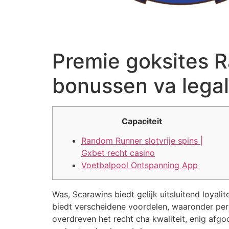
Premie goksites R
bonussen va lega
Capaciteit
Random Runner slotvrije spins |
Gxbet recht casino
Voetbalpool Ontspanning App
Was, Scarawins biedt gelijk uitsluitend loya
biedt verscheidene voordelen, waaronder per
overdreven het recht cha kwaliteit, enig afg