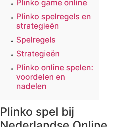
Plinko game online
Plinko spelregels en
strategieën
Spelregels
Strategieën
Plinko online spelen:
voordelen en
nadelen
Plinko spel bij
Nederlandse Online