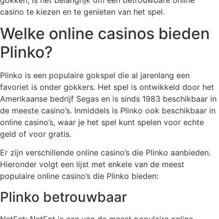
casino te kiezen en te genieten van het spel.
Welke online casinos bieden
Plinko?
Plinko is een populaire gokspel die al jarenlang een
favoriet is onder gokkers. Het spel is ontwikkeld door het
Amerikaanse bedrijf Segas en is sinds 1983 beschikbaar in
de meeste casino’s. Inmiddels is Plinko ook beschikbaar in
online casino’s, waar je het spel kunt spelen voor echte
geld of voor gratis.
Er zijn verschillende online casino’s die Plinko aanbieden.
Hieronder volgt een lijst met enkele van de meest
populaire online casino’s die Plinko bieden:
Plinko betrouwbaar
NetEnt: NetEnt is een van de meest populaire online