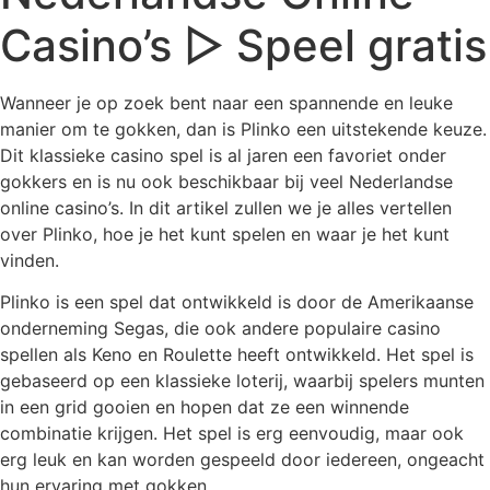
Casino’s ▷ Speel gratis
Wanneer je op zoek bent naar een spannende en leuke
manier om te gokken, dan is Plinko een uitstekende keuze.
Dit klassieke casino spel is al jaren een favoriet onder
gokkers en is nu ook beschikbaar bij veel Nederlandse
online casino’s. In dit artikel zullen we je alles vertellen
over Plinko, hoe je het kunt spelen en waar je het kunt
vinden.
Plinko is een spel dat ontwikkeld is door de Amerikaanse
onderneming Segas, die ook andere populaire casino
spellen als Keno en Roulette heeft ontwikkeld. Het spel is
gebaseerd op een klassieke loterij, waarbij spelers munten
in een grid gooien en hopen dat ze een winnende
combinatie krijgen. Het spel is erg eenvoudig, maar ook
erg leuk en kan worden gespeeld door iedereen, ongeacht
hun ervaring met gokken.