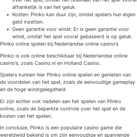
afhankelijk is van het geluk.
Kosten: Plinko kan duur zijn, omdat spelers hun eigen
geld inzetten.
Geen garantie voor winst: Er is geen garantie voor
winst, omdat het spel vooral gebaseerd is op geluk.
Plinko online spelen bij Nederlandse online casino’s
Plinko is ook online beschikbaar bij Nederlandse online
casino’s, zoals Casino.nl en Holland Casino.
Spelers kunnen hier Plinko online spelen en genieten van
de voordelen van het spel, zoals de eenvoudige gameplay
en de hoge winstgelegdheid.
Er zijn echter ook nadelen aan het spelen van Plinko
online, zoals de beperkte controle over het spel en de
kosten van het spelen.
In conclusie, Plinko is een populaire casino game die
wereldwijd bekend is om zijn eenvoudige en spannende