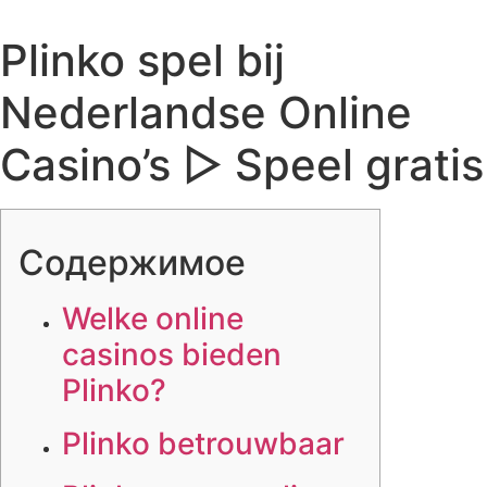
Skip
to
Plinko spel bij
content
Nederlandse Online
Casino’s ▷ Speel gratis
Содержимое
Welke online
casinos bieden
Plinko?
Plinko betrouwbaar