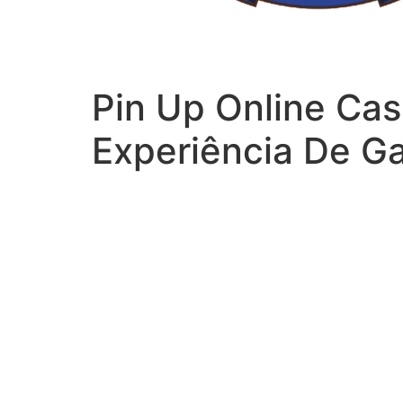
Pin Up Online Cas
Experiência De Ga