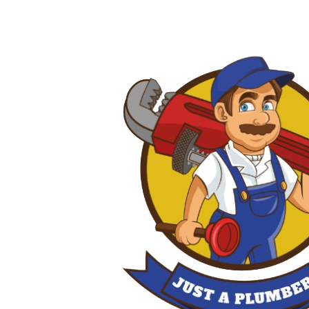
Skip
to
content