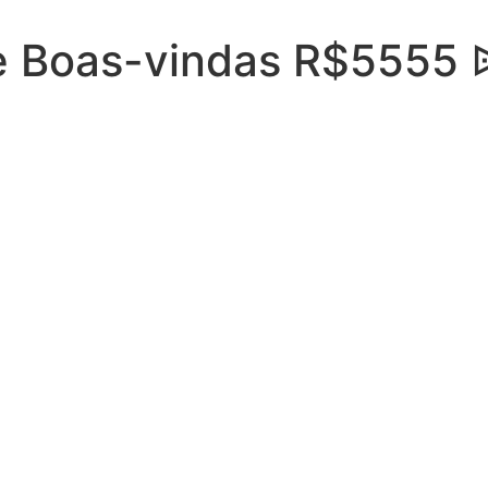
 Boas-vindas R$5555 ᐉ