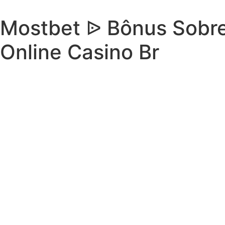
Skip
to
Mostbet ᐉ Bônus Sobre
content
Online Casino Br