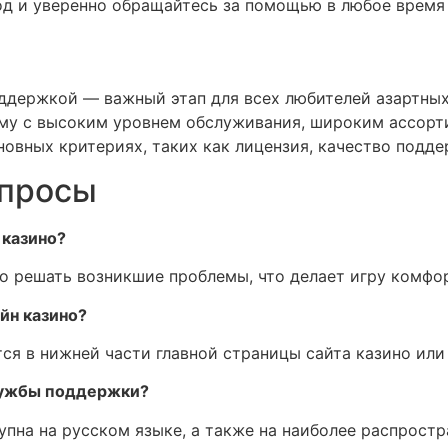
од и уверенно обращайтесь за помощью в любое время 
ддержкой — важный этап для всех любителей азартных
рму с высоким уровнем обслуживания, широким ассор
новных критериях, таких как лицензия, качество подд
опросы
 казино?
о решать возникшие проблемы, что делает игру комфор
айн казино?
я в нижней части главной страницы сайта казино или в
лужбы поддержки?
пна на русском языке, а также на наиболее распрост