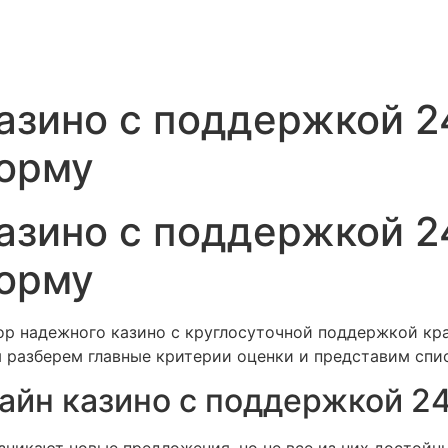
азино с поддержкой 24
орму
азино с поддержкой 24
орму
р надежного казино с круглосуточной поддержкой кра
 разберем главные критерии оценки и представим спи
айн казино с поддержкой 24