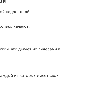
ой
ной поддержкой:
колько каналов.
кой, что делает их лидерами в
каждый из которых имеет свои