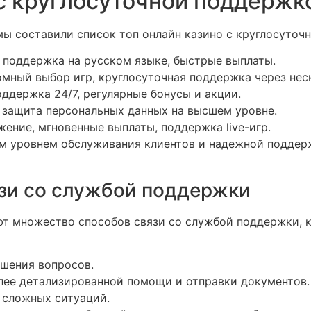
 с круглосуточной поддержк
ы составили список топ онлайн казино с круглосуточ
 поддержка на русском языке, быстрые выплаты.
мный выбор игр, круглосуточная поддержка через нес
ддержка 24/7, регулярные бонусы и акции.
 защита персональных данных на высшем уровне.
ение, мгновенные выплаты, поддержка live-игр.
им уровнем обслуживания клиентов и надежной поддерж
зи со службой поддержки
т множество способов связи со службой поддержки, 
шения вопросов.
лее детализированной помощи и отправки документов.
 сложных ситуаций.