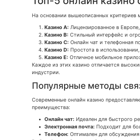
Топ-5 онлайн казино
На основании вышеописанных критериев м
Казино A:
Лицензированное в Европе,
Казино B:
Стильный интерфейс и огро
Казино C:
Онлайн чат и телефонная по
Казино D:
Простота в использовании,
Казино E:
Отличное мобильное прилож
Каждое из этих казино отличается высок
индустрии.
Популярные методы свя
Современные онлайн казино предоставляю
преимущества:
Онлайн чат:
Идеален для быстрого ре
Электронная почта:
Подходит для бо
Телефон:
Оптимален для обсуждения