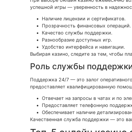
При выборе онлайн казино ежемесячно воз
успешной игры — уверенность в надежнос
Наличие лицензии и сертификатов.
Прозрачность финансовых операций.
Качество службы поддержки.
Разнообразие доступных игр.
Удобство интерфейса и навигации.
Выбирая казино, следите за тем, чтобы п
Роль службы поддержки
Поддержка 24/7 — это залог оперативного
предоставляет квалифицированную помощ
Отвечает на запросы в чатах и по эл
Предоставляет телефонную поддержк
Обеспечивает наличие детализирован
Качественная служба поддержки — это ваш