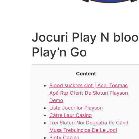
Jocuri Play N blo
Play’n Go
Content
Blood suckers slot | Acel Tocmac
Apă Rtp Oferit De Sloturi Playson
Demo
Lista Jocurilor Playson
Către Laur Casino
Trei Sloturi Noi Degeaba Pe Când
Musa Trebuincios De Le Joci
Slotv Cazino