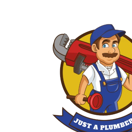
Skip
to
content