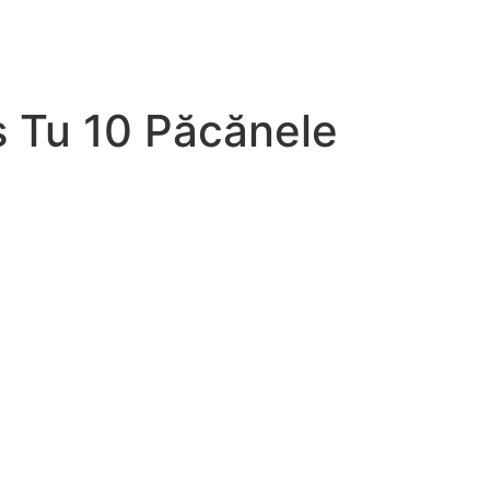
s Tu 10 Păcănele