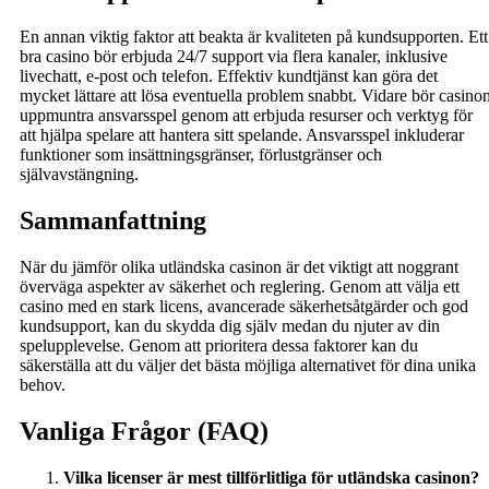
En annan viktig faktor att beakta är kvaliteten på kundsupporten. Ett
bra casino bör erbjuda 24/7 support via flera kanaler, inklusive
livechatt, e-post och telefon. Effektiv kundtjänst kan göra det
mycket lättare att lösa eventuella problem snabbt. Vidare bör casino
uppmuntra ansvarsspel genom att erbjuda resurser och verktyg för
att hjälpa spelare att hantera sitt spelande. Ansvarsspel inkluderar
funktioner som insättningsgränser, förlustgränser och
självavstängning.
Sammanfattning
När du jämför olika utländska casinon är det viktigt att noggrant
överväga aspekter av säkerhet och reglering. Genom att välja ett
casino med en stark licens, avancerade säkerhetsåtgärder och god
kundsupport, kan du skydda dig själv medan du njuter av din
spelupplevelse. Genom att prioritera dessa faktorer kan du
säkerställa att du väljer det bästa möjliga alternativet för dina unika
behov.
Vanliga Frågor (FAQ)
Vilka licenser är mest tillförlitliga för utländska casinon?