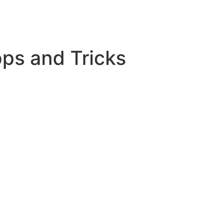
ps and Tricks