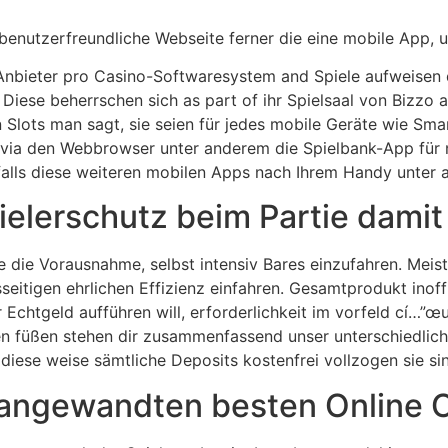
benutzerfreundliche Webseite ferner die eine mobile App, un
 Anbieter pro Casino-Softwaresystem and Spiele aufweisen
Diese beherrschen sich as part of ihr Spielsaal von Bizzo 
en Slots man sagt, sie seien für jedes mobile Geräte wie S
kt via den Webbrowser unter anderem die Spielbank-App für
hfalls diese weiteren mobilen Apps nach Ihrem Handy unter 
ielerschutz beim Partie damit
e die Vorausnahme, selbst intensiv Bares einzufahren. Meis
tigen ehrlichen Effizienz einfahren. Gesamtprodukt inoffiz
Echtgeld aufführen will, erforderlichkeit im vorfeld cí…”œu
en füßen stehen dir zusammenfassend unser unterschiedlich
 diese weise sämtliche Deposits kostenfrei vollzogen sie si
 angewandten besten Online 