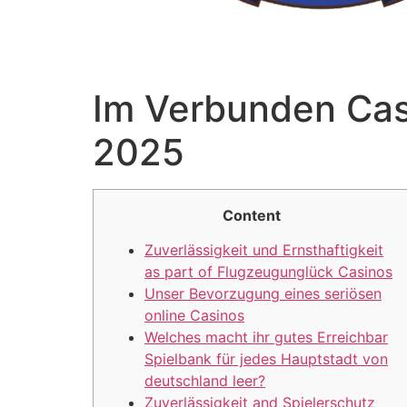
Im Verbunden Casi
2025
Content
Zuverlässigkeit und Ernsthaftigkeit
as part of Flugzeugunglück Casinos
Unser Bevorzugung eines seriösen
online Casinos
Welches macht ihr gutes Erreichbar
Spielbank für jedes Hauptstadt von
deutschland leer?
Zuverlässigkeit and Spielerschutz