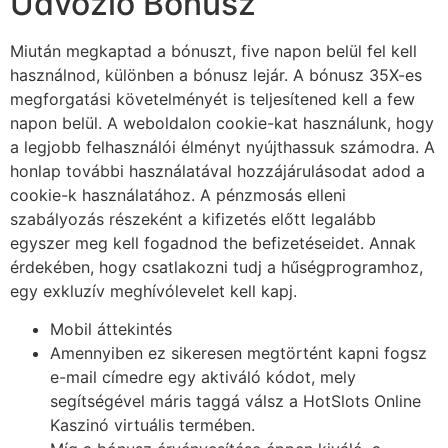
Üdvözlő Bónusz
Miután megkaptad a bónuszt, five napon belül fel kell
használnod, különben a bónusz lejár. A bónusz 35X-es
megforgatási követelményét is teljesítened kell a few
napon belül. A weboldalon cookie-kat használunk, hogy
a legjobb felhasználói élményt nyújthassuk számodra. A
honlap további használatával hozzájárulásodat adod a
cookie-k használatához. A pénzmosás elleni
szabályozás részeként a kifizetés előtt legalább
egyszer meg kell fogadnod the befizetéseidet. Annak
érdekében, hogy csatlakozni tudj a hűségprogramhoz,
egy exkluzív meghívólevelet kell kapj.
Mobil áttekintés
Amennyiben ez sikeresen megtörtént kapni fogsz
e-mail címedre egy aktiváló kódot, mely
segítségével máris taggá válsz a HotSlots Online
Kaszinó virtuális termében.