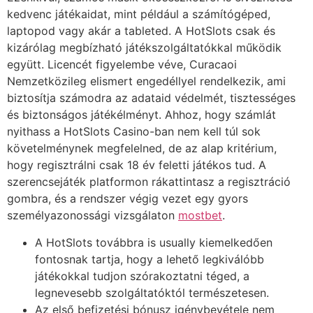
kedvenc játékaidat, mint például a számítógéped,
laptopod vagy akár a tableted. A HotSlots csak és
kizárólag megbízható játékszolgáltatókkal működik
együtt. Licencét figyelembe véve, Curacaoi
Nemzetközileg elismert engedéllyel rendelkezik, ami
biztosítja számodra az adataid védelmét, tisztességes
és biztonságos játékélményt. Ahhoz, hogy számlát
nyithass a HotSlots Casino-ban nem kell túl sok
követelménynek megfelelned, de az alap kritérium,
hogy regisztrálni csak 18 év feletti játékos tud. A
szerencsejáték platformon rákattintasz a regisztráció
gombra, és a rendszer végig vezet egy gyors
személyazonossági vizsgálaton
mostbet
.
A HotSlots továbbra is usually kiemelkedően
fontosnak tartja, hogy a lehető legkiválóbb
játékokkal tudjon szórakoztatni téged, a
legnevesebb szolgáltatóktól természetesen.
Az első befizetési bónusz igénybevétele nem