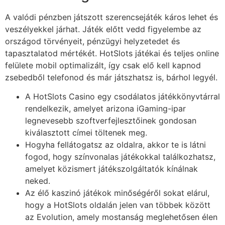
A valódi pénzben játszott szerencsejáték káros lehet és
veszélyekkel járhat. Játék előtt vedd figyelembe az
országod törvényeit, pénzügyi helyzetedet és
tapasztalatod mértékét. HotSlots játékai és teljes online
felülete mobil optimalizált, így csak elő kell kapnod
zsebedből telefonod és már játszhatsz is, bárhol legyél.
A HotSlots Casino egy csodálatos játékkönyvtárral
rendelkezik, amelyet arizona iGaming-ipar
legnevesebb szoftverfejlesztőinek gondosan
kiválasztott címei töltenek meg.
Hogyha fellátogatsz az oldalra, akkor te is látni
fogod, hogy színvonalas játékokkal találkozhatsz,
amelyet közismert játékszolgáltatók kínálnak
neked.
Az élő kaszinó játékok minőségéről sokat elárul,
hogy a HotSlots oldalán jelen van többek között
az Evolution, amely mostanság meglehetősen élen