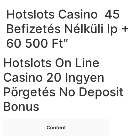
Hotslots Casino ️ 45
Befizetés Nélküli Ip +
60 500 Ft”
Hotslots On Line
Casino 20 Ingyen
Pörgetés No Deposit
Bonus
Content