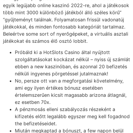
egyik legújabb online kaszinó 2022-re, ahol a játékosok
több mint 3000 különböző játékból álló széles körű”
“gyűjteményt találnak. Folyamatosan frissül vadonatúj
játékokkal, és minden fontosabb kategóriát tartalmaz.
Beleértve some sort of nyerőgépeket, a virtuális asztali
játékokat és számos élő osztó lobbit.
Próbáld ki a HotSlots Casino által nyújtott
szolgáltatásokat kockázat nélkül – nyiss új számlát
ebben a new kaszinóban, és azonnal 20 befizetés
nélküli ingyenes pörgetéssel jutalmaznak!
No, persze ott van a megforgatási követelmény,
ami egy ilyen értékes bónusz esetében
értelemszerűen kicsit magasabb arizona átlagnál,
ez esetben 70x.
A pénzmosás elleni szabályozás részeként a
kifizetés előtt legalább egyszer meg kell fogadnod
the befizetéseidet.
Miután megkaptad a bónuszt, a few napon belül