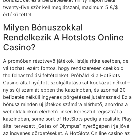
bónuszokat és a befizetéseket thirty napon belül
twenty-five ször kell megjátszani, maximum 5 €/$
értékű téttel.
Milyen Bónuszokkal
Rendelkezik A Hotslots Online
Casino?
A promóban résztvevő játékok listája ritka esetben, de
változhat, ezért fontos, hogy rendszeresen csekkold
the felhasználási feltételeket. Próbáld ki a HotSlots
Casino által nyújtott szolgáltatásokat kockázat nélkül –
nyiss új számlát ebben the kaszinóban, és azonnal 20
befizetés nélküli ingyenes pörgetéssel jutalmaznak! Ez a
bónusz minden új játékos számára elérhető, anordna a
weboldalunkon elérhető linken keresztül regisztrál a
kaszinóban, some sort of HotSlots pedig a realistic Play
által tervezett „Gates of Olympus” nyerőgépen írja jóvá
az ingyenes pörgetéseket. A HotSlots On line casino az