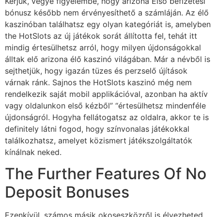
Kérjük, vegye figyelembe, hogy arizona Első befizetési
bónusz később nem érvényesíthető a számláján. Az élő
kaszinóban találhatsz egy olyan kategóriát is, amelyben
the HotSlots az új játékok sorát állította fel, tehát itt
mindig értesülhetsz arról, hogy milyen újdonságokkal
álltak elő arizona élő kaszinó világában. Már a névből is
sejthetjük, hogy igazán tüzes és perzselő újítások
várnak ránk. Sajnos the HotSlots kaszinó még nem
rendelkezik saját mobil applikációval, azonban ha aktív
vagy oldalunkon első kézből” “értesülhetsz mindenféle
újdonságról. Hogyha fellátogatsz az oldalra, akkor te is
definitely látni fogod, hogy színvonalas játékokkal
találkozhatsz, amelyet közismert játékszolgáltatók
kínálnak neked.
The Further Features Of No
Deposit Bonuses
Ezenkívül, számos másik okoseszközről is élvezheted