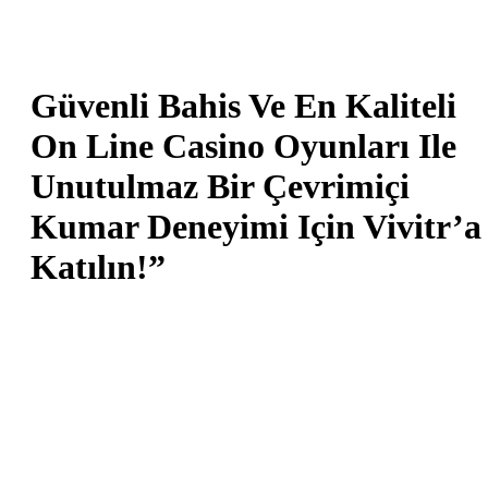
Skip
to
content
Güvenli Bahis Ve En Kaliteli
On Line Casino Oyunları Ile
Unutulmaz Bir Çevrimiçi
Kumar Deneyimi Için Vivitr’a
Katılın!”