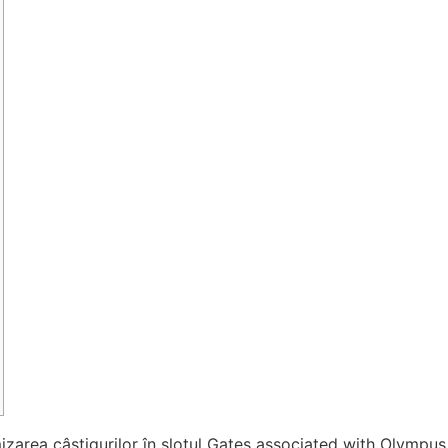
mizarea câștigurilor în slotul Gates associated with Olympus