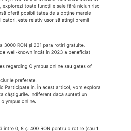
explorezi toate funcțiile sale fără niciun risc
 însă oferă posibilitatea de a obține marele
icatori, este relativ ușor să atingi premii
a 3000 RON și 231 para rotiri gratuite.
 de well-known încât în 2023 a beneficiat
ates regarding Olympus online sau gates of
ciurile preferate.
c Participate in. În acest articol, vom explora
a câștigurile. Indiferent dacă sunteți un
f olympus online.
ă între 0, 8 și 400 RON pentru o rotire (sau 1