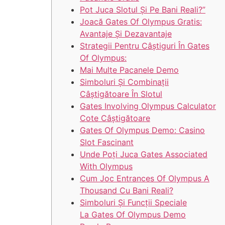
Pot Juca Slotul Și Pe Bani Reali?”
Joacă Gates Of Olympus Gratis:
Avantaje Și Dezavantaje
Strategii Pentru Câștiguri În Gates
Of Olympus:
Mai Multe Pacanele Demo
Simboluri Și Combinații
Câștigătoare În Slotul
Gates Involving Olympus Calculator
Cote Câștigătoare
Gates Of Olympus Demo: Casino
Slot Fascinant
Unde Poți Juca Gates Associated
With Olympus
Cum Joc Entrances Of Olympus A
Thousand Cu Bani Reali?
Simboluri Și Funcții Speciale
La Gates Of Olympus Demo