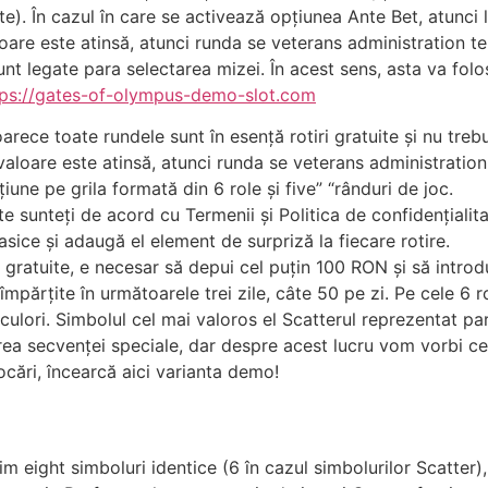
e). În cazul în care se activează opțiunea Ante Bet, atunci 
oare este atinsă, atunci runda se veterans administration t
unt legate para selectarea mizei. În acest sens, asta va folo
tps://gates-of-olympus-demo-slot.com
rece toate rundele sunt în esență rotiri gratuite și nu trebui
valoare este atinsă, atunci runda se veterans administratio
țiune pe grila formată din 6 role și five” “rânduri de joc.
te sunteți de acord cu Termenii și Politica de confidențialita
asice și adaugă el element de surpriză la fiecare rotire.
 gratuite, e necesar să depui cel puțin 100 RON și să introdu
 împărțite în următoarele trei zile, câte 50 pe zi. Pe cele 6 r
 culori. Simbolul cel mai valoros el Scatterul reprezentat p
area secvenței speciale, dar despre acest lucru vom vorbi ce
ocări, încearcă aici varianta demo!
im eight simboluri identice (6 în cazul simbolurilor Scatter)