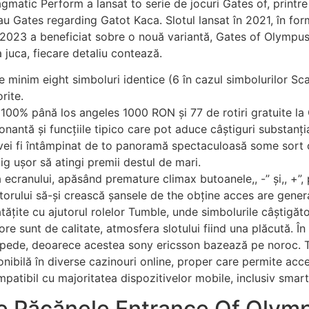
gmatic Perform a lansat to serie de jocuri Gates of, print
au Gates regarding Gatot Kaca. Slotul lansat în 2021, în f
 2023 a beneficiat sobre o nouă variantă, Gates of Olympus
 juca, fiecare detaliu contează.
de minim eight simboluri identice (6 în cazul simbolurilor Sc
rite.
100% până los angeles 1000 RON și 77 de rotiri gratuite la
nantă și funcțiile tipico care pot aduce câștiguri substanți
 vei fi întâmpinat de to panoramă spectaculoasă some sort of
ßig ușor să atingi premii destul de mari.
a ecranului, apăsând premature climax butoanele,, -” și,, +”,
torului să-și crească șansele de the obține acces are genera
ățite cu ajutorul rolelor Tumble, unde simbolurile câștigăto
nore sunt de calitate, atmosfera slotului fiind una plăcută.
epede, deoarece acestea sony ericsson bazează pe noroc. Tot
onibilă în diverse cazinouri online, proper care permite accesu
atibil cu majoritatea dispozitivelor mobile, inclusiv smart
e Păcănele Entrance Of Olym