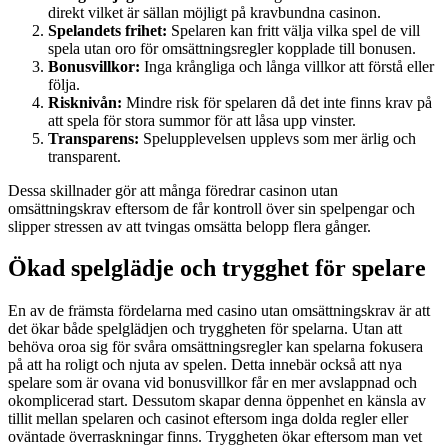
direkt vilket är sällan möjligt på kravbundna casinon.
Spelandets frihet:
Spelaren kan fritt välja vilka spel de vill
spela utan oro för omsättningsregler kopplade till bonusen.
Bonusvillkor:
Inga krångliga och långa villkor att förstå eller
följa.
Risknivån:
Mindre risk för spelaren då det inte finns krav på
att spela för stora summor för att låsa upp vinster.
Transparens:
Spelupplevelsen upplevs som mer ärlig och
transparent.
Dessa skillnader gör att många föredrar casinon utan
omsättningskrav eftersom de får kontroll över sin spelpengar och
slipper stressen av att tvingas omsätta belopp flera gånger.
Ökad spelglädje och trygghet för spelare
En av de främsta fördelarna med casino utan omsättningskrav är att
det ökar både spelglädjen och tryggheten för spelarna. Utan att
behöva oroa sig för svåra omsättningsregler kan spelarna fokusera
på att ha roligt och njuta av spelen. Detta innebär också att nya
spelare som är ovana vid bonusvillkor får en mer avslappnad och
okomplicerad start. Dessutom skapar denna öppenhet en känsla av
tillit mellan spelaren och casinot eftersom inga dolda regler eller
oväntade överraskningar finns. Tryggheten ökar eftersom man vet