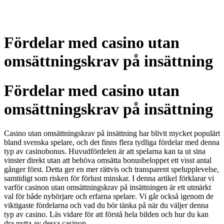
Skip
to
content
Fördelar med casino utan
omsättningskrav på insättning
Fördelar med casino utan
omsättningskrav på insättning
Casino utan omsättningskrav på insättning har blivit mycket populärt
bland svenska spelare, och det finns flera tydliga fördelar med denna
typ av casinobonus. Huvudfördelen är att spelarna kan ta ut sina
vinster direkt utan att behöva omsätta bonusbeloppet ett visst antal
gånger först. Detta ger en mer rättvis och transparent spelupplevelse,
samtidigt som risken för förlust minskar. I denna artikel förklarar vi
varför casinon utan omsättningskrav på insättningen är ett utmärkt
val för både nybörjare och erfarna spelare. Vi går också igenom de
viktigaste fördelarna och vad du bör tänka på när du väljer denna
typ av casino. Läs vidare för att förstå hela bilden och hur du kan
dra nytta av dessa casinon.